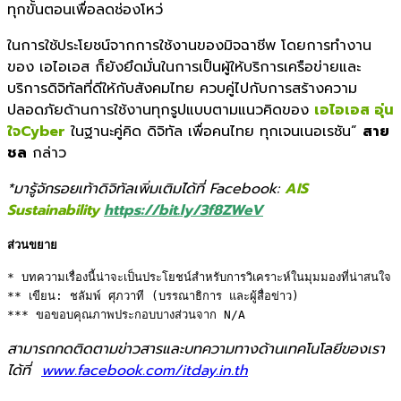
ทุกขั้นตอนเพื่อลดช่องโหว่
ในการใช้ประโยชน์จากการใช้งานของมิจฉาชีพ โดยการทำงาน
ของ เอไอเอส ก็ยังยึดมั่นในการเป็นผู้ให้บริการเครือข่ายและ
บริการดิจิทัลที่ดีให้กับสังคมไทย ควบคู่ไปกับการสร้างความ
ปลอดภัยด้านการใช้งานทุกรูปแบบตามแนวคิดของ
เอไอเอส อุ่น
ใจCyber
ในฐานะคู่คิด ดิจิทัล เพื่อคนไทย ทุกเจนเนอเรชัน”
สาย
ชล
กล่าว
*มารู้จักรอยเท้าดิจิทัลเพิ่มเติมได้ที่ Facebook:
AIS
Sustainability
https://bit.ly/3f8ZWeV
ส่วนขยาย
* บทความเรื่องนี้น่าจะเป็นประโยชน์สำหรับการวิเคราะห์ในมุมมองที่น่าสนใจ 

** เขียน: ชลัมพ์ ศุภวาที (บรรณาธิการ และผู้สื่อข่าว) 

*** ขอขอบคุณภาพประกอบบางส่วนจาก N/A
สามารถกดติดตามข่าวสารและบทความทางด้านเทคโนโลยีของเรา
ได้ที่
www.facebook.com/itday.in.th