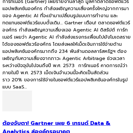
การ์ทเนอร์ (Gartner) เผยรายงานล่าสุด มูลค่าตลาดซอฟต์แวร์
แอปพลิเคชันองค์กร กำลังเผชิญความเสี่ยงครั้งใหญ่จากการมา
ของ Agentic AI ที่จะเข้ามาเปลี่ยนรูปแบบการทำงาน และ
ทดแทนซอฟต์แวร์แบบดั้งเดิม... Gartner เตือน! ตลาดซอฟต์แวร์
องค์กร กำลังเผชิญความเสี่ยงเจอ Agentic AI ดิสรัปต์ การ์ท
เนอร์ เผยว่า Agentic AI กำลังส่งแรงกระเพื่อมไปยังโมเดลราย
ได้ของซอฟต์แวร์องค์กร โดยส่งผลให้เม็ดเงินการใช้จ่ายด้าน
แอปพลิเคชันองค์กรมากถึง 234 พันล้านดอลลาร์สหรัฐฯ ต้อง
เผชิญกับความเสี่ยงจากภาวะ Agentic Arbitrage ช่วงเวลา
ระหว่างปัจจุบันไปจนถึงปี พ.ศ. 2573 การ์ทเนอร์ คาดการณ์ว่า
ภายในปี พ.ศ. 2573 เม็ดเงินจำนวนนี้จะคิดเป็นสัดส่วน
ราว 20% ของการใช้จ่ายในซอฟต์แวร์แอปพลิเคชันองค์กรในรูป
แบบ SaaS...
ต้องจับตา! Gartner เผย 6 เทรนด์ Data &
Analytics สู่องค์กรอนาคต