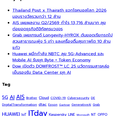
Thailand Post x Thairath แจกโชคบอลโลก 2026
มอบรางวัลรวมกว่า 12 ล้าน
AIS เผยผลงาน Q2/2569 กำไร 13,716 ล้านบาท ลุย
ต่อยอดธุรกิจดิจิทัลครบวงจร
Grab เผยเทรนด์ Longevity-HYROX ดันยอดเรียกรถไป
สวนสาธารณะพุ่ง 5 เท่า และเครื่องดื่มสุขภาพโต 10 ล้าน
แก้ว
Huawei ผนึกกำลัง NBTC ลุย 5G-Advanced และ
Mobile AI รับยุค Byte + Token Economy
Dow เปิดตัว DOWFROST™ LC 25 นวัตกรรมสารหล่อ
เย็นรองรับ Data Center ยุค AI
Tag
AI
AIS
5G
Cloud
COVID-19
Cybersecurity
DE
Brother
dtac
DigitalTransformation
Grab
Epson
Gartner
GenerativeAI
ITday
HUAWEI
Kaspersky
NT
IoT
LINE
OPPO
Microsoft