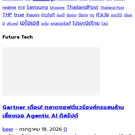
ThailandPost
Samsung
realme
Shopee
Thailand Post
RTB
THP
true
หัวเว่ย
Xiaomi
ข่าวไอที
ซัมซุง
ดีแทค
ทรู
ออปโป้
เรียล
ช้อปปี้
เอไอเอส
ไปรษณีย์ไทย
แคสเปอร์สกี้
มี
ไลน์
เสียวหมี่
แกร็บ
Future Tech
Gartner เตือน! ตลาดซอฟต์แวร์องค์กรแสนล้าน
เสี่ยงเจอ Agentic AI ดิสรัปต์
beer
-
กรกฎาคม 18, 2026
0