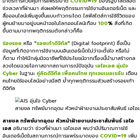
มาตรการควบคุมการแพร่ระบาด
COVID
–
19
ของรัฐบาลตลอด
ช่วงเวลาที่ผ่านมา ส่งผลให้พฤติกรรมการใช้งานอินเตอร์เน็ต และ
สื่อออนไลน์เพิ่มสูงขึ้นแบบก้าวกระโดด ไลฟ์สไตล์การใช้ชีวิตของ
ผู้คนย้ายมาอยู่บนหน้าจอในโลกออนไลน์เกือบ
100
%
สิ่งที่เกิด
ขึ้นตามมาจากพฤติกรรมดังกล่าวก็คือ
ร่องรอย
หรือ
“
รอยเท้าดิจิทัล
”
(Digital footprint) ซึ่งเป็น
ข้อมูลที่เกิดจากการใช้งานบนอินเตอร์เน็ตไม่ว่าจะตั้งใจ หรือไม่
ก็ตาม ทำให้มีกลุ่มมิจฉาชีพที่ใช้ประโยชน์จากเรื่องนี้นำมาสร้างกล
ลวงโดยฉวยโอกาสจากสถานการณ์ปัจจุบัน
เอไอเอส อุ่นใจ
Cyber
ในฐานะ
คู่คิดดิจิทัล เพื่อคนไทย ทุกเจนเนอเรชัน
เตือน
คนไทยใช้ออนไลน์อย่างมีสติ ย้ำทุกพฤติกรรมล้วนสร้างรอยเท้า
ดิจิทัล
สายชล ทรัพย์มากอุดม หัวหน้าฝ่ายงานประชาสัมพันธ์ เอไอ
สายชล ทรัพย์มากอุดม
หัวหน้าฝ่ายงานประชาสัมพันธ์ เอไอ
เอส
อธิบายว่า ช่วงที่ผ่านมา เอไอเอส พบว่ามีปริมาณการใช้
อินเตอร์เน็ตในสถานการณ์การแพร่ระบาดของ
COVID
–
19
เพิ่ม