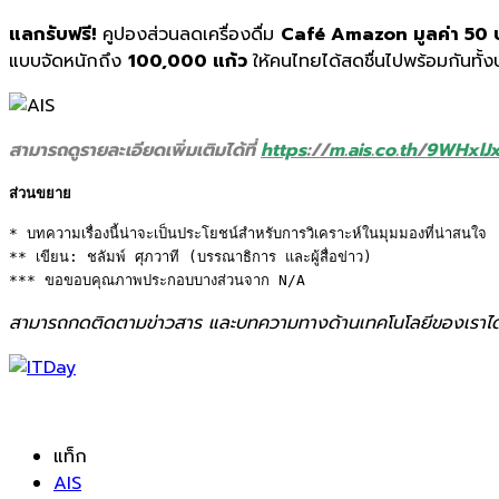
แลกรับฟรี
!
คูปองส่วนลดเครื่องดื่ม
Café Amazon
มูลค่า
50
แบบจัดหนักถึง
100,000
แก้ว
ให้คนไทยได้สดชื่นไปพร้อมกันทั้
ง
สามารถดูรายละเอียดเพิ่มเติมได้
ที่
https
://
m
.
ais
.
co
.
th
/
9WHxlJ
ส่วนขยาย
* บทความเรื่องนี้น่าจะเป็นประโยชน์สำหรับการวิเคราะห์ในมุมมองที่น่าสนใจ 

** เขียน: ชลัมพ์ ศุภวาที (บรรณาธิการ และผู้สื่อข่าว) 

*** ขอขอบคุณภาพประกอบบางส่วนจาก N/A
สามารถกดติดตามข่าวสาร และบทความทางด้านเทคโนโลยีของเราได
แท็ก
AIS