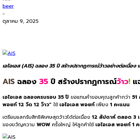
beer
-
ตุลาคม 9, 2025
เอไอเอส (AIS) ฉลอง 35 ปี สร้างปรากฏการณ์ว้าวอย่างต่อเนื่อง แจ
AIS
ฉลอง
35
ปี สร้างปรากฏการณ์
ว้าว
!
แจ
เอไอเอส
ฉลองครบรอบ
35
ปี
ขอแทนคำขอบคุณลูกค้ากว่า
51
พอยท์ 12 วีด 12 ว๊าว”
ใช้
เอไอเอส พอยท์
เพียง
1
คะแนน
เตรียมแลกรับสิทธิพิเศษสุดว้
าวได้ต่อเนื่อง
12
สัปดาห์
ตลอด
3
ของขวัญความ
WOW
ครั้งใหญ่
ให้ลูกค้าใช้
เอไอเอส พอยท์
1
ค