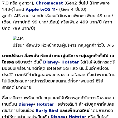
7.0 หรือ สูงกว่า),
Chromecast
[Gen2 ขึ้นไป (Firmware
1.43+)] and
Apple tvOS 11
+
(Gen 4 ขึ้นไป)
ลูกค้า AIS สามารถสมัครรับชมได้ในราคาพิเศษ เพียง 49 บาท/
เดือน (จากปกติ 99 บาท/เดือน) หรือเพียง 499 บาท/ปี (จาก
ปกติ 799 บาท/ปี)
ปรัธนา ลีลพนัง หัวหน้าคณะผู้บริหาร กลุ่มลูกค้าทั่วไป AIS
นายปรัธนา ลีลพนัง หัวหน้าคณะผู้บริหาร กลุ่มลูกค้าทั่วไป เอ
ไอเอส
อธิบายว่า วันนี้
Disney
+
Hotstar
ได้เริ่มให้บริการสตรี
มมิ่งบนเครือข่ายที่ดีที่สุด เอไอเอส 5G แล้ว นับเป็นอีกหนึ่งวัน
ประวัติศาสตร์ที่สำคัญของพวกเราชาว เอไอเอส ที่จะนำพาคนไทย
ไปเปิดประสบการณ์การรับชมคอนเทนต์ทั้งภาพยนตร์ ซีรีย์
สารคดี มากมาย
ซึ่งเรามีความพร้อมสนับสนุน และให้บริการลูกค้าในการรับชมคอน
เทนต์บน
Disney
+
Hotstar
อย่างเต็มที่ สำหรับลูกค้าที่สมัคร
ใช้บริการทั้งในช่วง
Early Bird
และ
แพ็คเกจใหม่
โดยสามารถ
เข้าใช้งานผ่านแอปพลิเคชัน
Disney
+
Hotstar
หรือเว็บไซต์