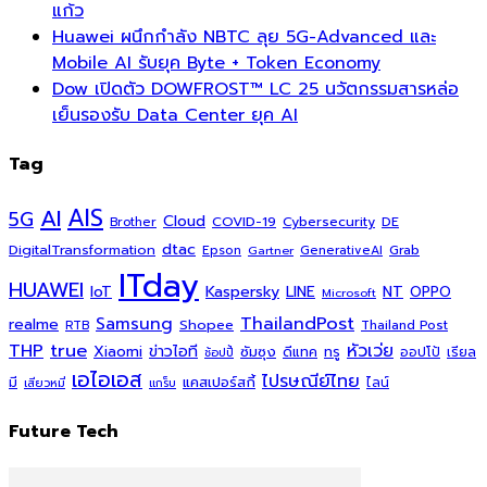
แก้ว
Huawei ผนึกกำลัง NBTC ลุย 5G-Advanced และ
Mobile AI รับยุค Byte + Token Economy
Dow เปิดตัว DOWFROST™ LC 25 นวัตกรรมสารหล่อ
เย็นรองรับ Data Center ยุค AI
Tag
AI
AIS
5G
Cloud
COVID-19
Cybersecurity
DE
Brother
dtac
DigitalTransformation
Grab
Epson
Gartner
GenerativeAI
ITday
HUAWEI
Kaspersky
NT
IoT
LINE
OPPO
Microsoft
ThailandPost
Samsung
realme
Shopee
Thailand Post
RTB
THP
true
หัวเว่ย
Xiaomi
ข่าวไอที
ซัมซุง
ดีแทค
ทรู
ออปโป้
เรียล
ช้อปปี้
เอไอเอส
ไปรษณีย์ไทย
แคสเปอร์สกี้
มี
ไลน์
เสียวหมี่
แกร็บ
Future Tech