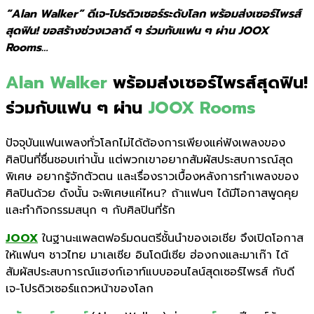
“Alan Walker” ดีเจ-โปรดิวเซอร์ระดับโลก พร้อมส่งเซอร์ไพรส์
สุดฟิน! ขอสร้างช่วงเวลาดี ๆ ร่วมกับแฟน ๆ ผ่าน JOOX
Rooms…
Alan Walker
พร้อมส่งเซอร์ไพรส์สุดฟิน!
ร่วมกับแฟน ๆ ผ่าน
JOOX Rooms
ปัจจุบันแฟนเพลงทั่วโลกไม่ได้ต้องการเพียงแค่ฟังเพลงของ
ศิลปินที่ชื่นชอบเท่านั้น แต่พวกเขาอยากสัมผัสประสบการณ์สุด
พิเศษ อยากรู้จักตัวตน และเรื่องราวเบื้องหลังการทำเพลงของ
ศิลปินด้วย ดังนั้น จะพิเศษแค่ไหน? ถ้าแฟนๆ ได้มีโอกาสพูดคุย
และทำกิจกรรมสนุก ๆ กับศิลปินที่รัก
JOOX
ในฐานะแพลตฟอร์มดนตรีชั้นนำของเอเชีย จึงเปิดโอกาส
ให้แฟนๆ ชาวไทย มาเลเซีย อินโดนีเซีย ฮ่องกงและมาเก๊า ได้
สัมผัสประสบการณ์แฮงก์เอาท์แบบออนไลน์สุดเซอร์ไพรส์ กับดี
เจ-โปรดิวเซอร์แถวหน้าของโลก