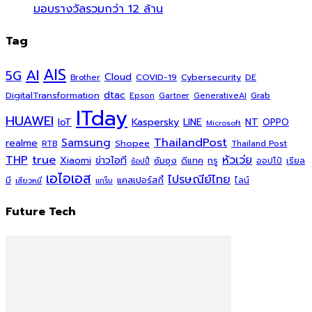
มอบรางวัลรวมกว่า 12 ล้าน
Tag
AI
AIS
5G
Cloud
COVID-19
Cybersecurity
DE
Brother
dtac
DigitalTransformation
Grab
Epson
Gartner
GenerativeAI
ITday
HUAWEI
Kaspersky
NT
IoT
LINE
OPPO
Microsoft
ThailandPost
Samsung
realme
Shopee
Thailand Post
RTB
THP
true
หัวเว่ย
Xiaomi
ข่าวไอที
ซัมซุง
ดีแทค
ทรู
ออปโป้
เรียล
ช้อปปี้
เอไอเอส
ไปรษณีย์ไทย
แคสเปอร์สกี้
มี
ไลน์
เสียวหมี่
แกร็บ
Future Tech