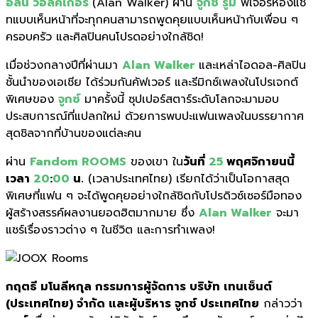
อลัน วอล์คเกอร์
(Alan Walker) ผ่าน
จูกซ์ รูม
ฟีเจอร์ห้องแช
ทแบบเห็นหน้าที่จะทุกคนสามารถพูดคุยแบบเห็นหน้ากับเพื่อน ๆ
ครอบครัว และศิลปินคนโปรดอย่างใกล้ชิด!
เมื่อช่วงกลางปีที่ผ่านมา
Alan Walker
และเหล่าไอดอล-ศิลปิน
ชั้นนำของเอเชีย ได้ร่วมกันคัฟเวอร์ และรีมิกซ์เพลงในโปรเจกต์
พิเศษของ
จูกซ์
มาครั้งนี้ ซุปเปอร์สตาร์ระดับโลกจะมามอบ
ประสบการณ์ที่แปลกใหม่ ด้วยการพบปะแฟนเพลงในบรรยากาศ
สุดชิลจากที่บ้านของแต่ละคน
ผ่าน
Fandom ROOMS
ของเขา ใน
วันที่
25
พฤศจิกายนนี้
เวลา
20
:
00
น.
(เวลาประเทศไทย) เรียกได้ว่าเป็นโอกาสสุด
พิเศษที่แฟน ๆ จะได้พูดคุยอย่างใกล้ชิดกับโปรดิวซ์เซอร์มือทอง
ผู้สร้างสรรค์ผลงานยอดฮิตมากมาย ซึ่ง
Alan Walker
จะมา
แชร์เรื่องราวต่าง ๆ ในชีวิต และการทำเพลง!
กฤตธี มโนลีหกุล กรรมการผู้จัดการ บริษัท เทนเซ็นต์
(ประเทศไทย) จำกัด และผู้บริหาร จูกซ์
ประเทศไทย
กล่าวว่า