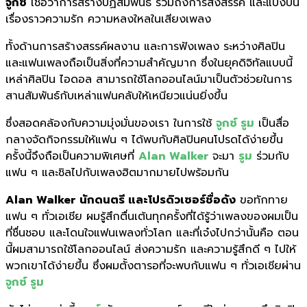
จูกซ์
เชื่อว่าการสร้างปฏิสัมพันธ์ รวมถึงการสังสรรค์ และแบ่งปัน
เรื่องราวความรัก ความหลงใหลในเสียงเพลง
ทั้งด้านการสร้างสรรค์ผลงาน และการฟังเพลง ระหว่างศิลปิน
และแฟนเพลงถือเป็นสิ่งที่ความสำคัญมาก ซึ่งในยุคดิจิทัลแบบนี้
เหล่าศิลปิน ไอดอล สามารถใช้โลกออนไลน์มาเป็นตัวช่วยในการ
สานสัมพันธ์กับเหล่าแฟนคลับให้เหนียวแน่นยิ่งขึ้น
ซึ่งสอดคล้องกับความมุ่งมั่นของเรา ในการใช้
จูกซ์ รูม
เป็นสื่อ
กลางจัดกิจกรรมให้แฟน ๆ ได้พบกับศิลปินคนโปรดได้ง่ายขึ้น
ครั้งนี้จึงถือเป็นความพิเศษที่
Alan Walker
จะมา
รูม
ร่วมกับ
แฟน ๆ และชิลไปกับเพลงฮิตมากมายไปพร้อมกัน
Alan Walker
นักดนตรี และโปรดิวเซอร์ชื่อดัง
ขอทักทาย
แฟน ๆ ทั่วเอเชีย ผมรู้สึกตื่นเต้นทุกครั้งที่ได้รู้ว่าเพลงของผมเป็น
ที่ชื่นชอบ และโดนใจแฟนเพลงทั่วโลก และที่เจ๋งไปกว่านั้นคือ ตอน
นี้ผมสามารถใช้โลกออนไลน์ ส่งความรัก และความรู้สึกดี ๆ ไปให้
พวกเขาได้ง่ายขึ้น ซึ่งผมตั้งตารอที่จะพบกับแฟน ๆ ทั่วเอเชียผ่าน
จูกซ์ รูม