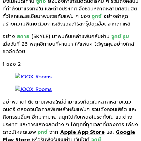
ยังไม่หมดเท่านี้
จูกซ์
ยังมองหาเทรนด์ดนตรีใหม่ ๆ รวมถึงศิลปิน
ที่กำลังมาแรงทั้งใน และต่างประเทศ จึงชวนหลากหลายศิลปินฮิต
ทั่วโลกและเอเชียมาพบเจอกับแฟน ๆ ของ
จูกซ์
อย่างล่าสุด
สร้างความพิเศษด้วยการเชิญวงเกิร์ลกรุ๊ปสุดฮ็อตจากเกาหลี
อย่าง
สกาย
(SKYLE) มาพบกับเหล่าแฟนคลับผ่าน
จูกซ์ รูม
เมื่อวันที่ 23 พฤศจิกายนที่ผ่านมา ให้แฟนๆ ได้พูดคุยอย่างใกล้
ชิดอีกด้วย
1
ของ 2
อย่าพลาด! ติดตามเพลงใหม่ล่ามาแรงที่สุดในหลากหลายแนว
ดนตรี ตลอดจนโอกาสพิเศษสำหรับแฟนๆ รวมถึงคอนเสิร์ต และ
กิจกรรมอื่นๆ อีกมากมาย สนุกไปกับเพลงโปรดทั้งใน และต่าง
ประเทศ และการแสดงสดต่าง ๆ ได้ทุกที่ทุกเวลาที่ต้องการ เพียง
ดาวน์โหลดแอพ
จูกซ์
จาก
Apple App Store
และ
Google
Play Store
หรือรับฟังรับชมผ่านเว็บไซต์
จูกซ์