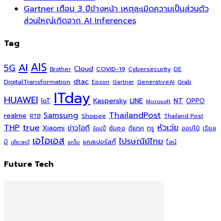
Gartner เตือน 3 ปีข้างหน้า เหตุละเมิดความเป็นส่วนตัว
ส่วนใหญ่เกิดจาก AI Inferences
Tag
AI
AIS
5G
Cloud
COVID-19
Cybersecurity
DE
Brother
dtac
DigitalTransformation
Grab
Epson
Gartner
GenerativeAI
ITday
HUAWEI
Kaspersky
NT
IoT
LINE
OPPO
Microsoft
ThailandPost
Samsung
realme
Shopee
Thailand Post
RTB
THP
true
หัวเว่ย
Xiaomi
ข่าวไอที
ซัมซุง
ดีแทค
ทรู
ออปโป้
เรียล
ช้อปปี้
เอไอเอส
ไปรษณีย์ไทย
แคสเปอร์สกี้
มี
ไลน์
เสียวหมี่
แกร็บ
Future Tech