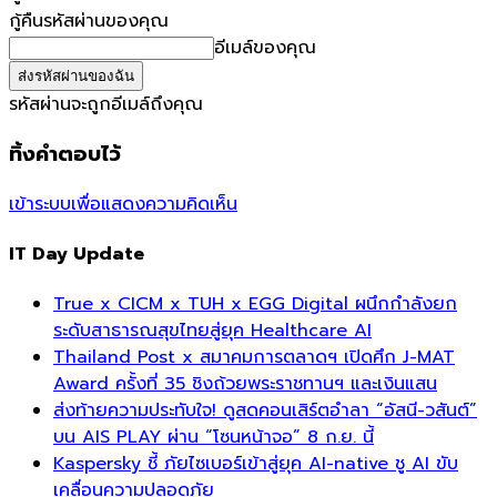
กู้คืนรหัสผ่านของคุณ
อีเมล์ของคุณ
รหัสผ่านจะถูกอีเมล์ถึงคุณ
ทิ้งคำตอบไว้
เข้าระบบเพื่อแสดงความคิดเห็น
IT Day Update
True x CICM x TUH x EGG Digital ผนึกกำลังยก
ระดับสาธารณสุขไทยสู่ยุค Healthcare AI
Thailand Post x สมาคมการตลาดฯ เปิดศึก J-MAT
Award ครั้งที่ 35 ชิงถ้วยพระราชทานฯ และเงินแสน
ส่งท้ายความประทับใจ! ดูสดคอนเสิร์ตอำลา “อัสนี-วสันต์”
บน AIS PLAY ผ่าน “โซนหน้าจอ” 8 ก.ย. นี้
Kaspersky ชี้ ภัยไซเบอร์เข้าสู่ยุค AI-native ชู AI ขับ
เคลื่อนความปลอดภัย