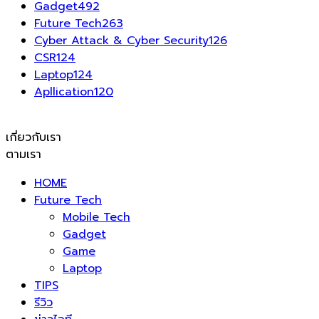
Gadget
492
Future Tech
263
Cyber Attack & Cyber Security
126
CSR
124
Laptop
124
Apllication
120
เกี่ยวกับเรา
ตามเรา
HOME
Future Tech
Mobile Tech
Gadget
Game
Laptop
TIPS
รีวิว