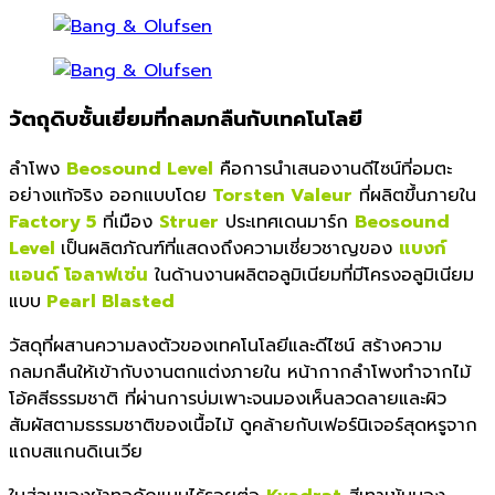
วัตถุดิบชั้นเยี่ยมที่กลมกลืนกับเทคโนโลยี
ลำโพง
Beosound Level
คือการนำเสนองานดีไซน์ที่อมตะ
อย่างแท้จริง ออกแบบโดย
Torsten Valeur
ที่ผลิตขึ้นภายใน
Factory 5
ที่เมือง
Struer
ประเทศเดนมาร์ก
Beosound
Level
เป็นผลิตภัณฑ์ที่แสดงถึงความเชี่ยวชาญของ
แบงก์
แอนด์ โอลาฟเซ่น
ในด้านงานผลิตอลูมิเนียมที่มีโครงอลูมิเนียม
แบบ
Pearl Blasted
วัสดุที่ผสานความลงตัวของเทคโนโลยีและดีไซน์ สร้างความ
กลมกลืนให้เข้ากับงานตกแต่งภายใน หน้ากากลำโพงทำจากไม้
โอ้คสีธรรมชาติ ที่ผ่านการบ่มเพาะจนมองเห็นลวดลายและผิว
สัมผัสตามธรรมชาติของเนื้อไม้ ดูคล้ายกับเฟอร์นิเจอร์สุดหรูจาก
แถบสแกนดิเนเวีย