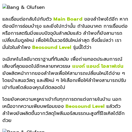
และเชื่อมต่อกลับไปกับตัว
Main Board
ของลำโพงได้อีก หาก
ต้องมีการซ่อมบำรุง และยิ่งไปกว่านั้น ถ้าในอนาคต การเชื่อมต่อ
หรือการสตรีมมิ่งแบบปัจจุบันล้าสมัยแล้ว ลำโพงก็ยังสามารถ
เปลี่ยนโมดูลใหม่ เพื่อให้เป็นเวอร์ชันใหม่ล่าสุด ซึ่งนี่แปลว่า เรา
มั่นใจในลำโพง
Beosound Level
รุ่นนี้ได้ว่า
จะมีเทคโนโลยีมาตราฐานที่ทันสมัย เพื่อถ่ายทอดประสบการณ์
เสียงที่สุดยอดไปอีกหลายทศวรรษ
แบงก์ แอนด์ โอลาฟเซ่น
ยังผลิตหน้ากากของลำโพงเพื่อให้สามารถเปลี่ยนใหม่ได้ง่าย ๆ
โดยนำเสนอวัสดุ และสีใหม่ ๆ ให้เลือกเพื่อให้ลำโพงสามารถปรับ
เข้ากับสไตล์ของคุณได้ตลอดไป
โดยยังคงความหรูหราเข้ากับทุกการตกแต่งภายในบ้าน นอก
เหนือจากความเพียบพร้อมของ
Beosound Level
แล้วตัว
ลำโพงยังผลิตขึ้นจากวัสดุโพลีเมอร์สมรรถนะสูงที่รีไซเคิลได้อีก
ด้วย