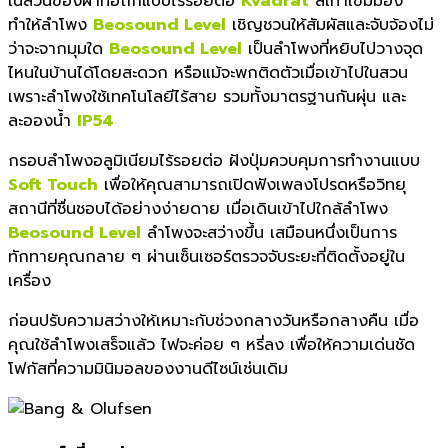
ในส่วนของผ้าทอถักแบบไร้รอยต่อ
Kvadrat
สีเทาเข้มมอง
ทำให้ลำโพง
Beosound Level
เชิญชวนให้สัมผัสและจับจ้องไม่
ว่าจะจากมุมใด
Beosound Level
เป็นลำโพงที่หยิบไปวางจุด
ไหนในบ้านได้โดยสะดวก หรือแม้จะพกติดตัวเมื่อเข้าไปในสวน
เพราะลำโพงใช้เทคโนโลยีไร้สาย รวมทั้งมาตรฐานกันผุ่น และ
ละอองน้ำ
IP54
กรอบลำโพงอลูมิเนียมไร้รอยต่อ ฝังปุ่มควบคุมการทำงานแบบ
Soft Touch
เพื่อให้คุณสามารถเปิดฟังเพลงโปรดหรือวิทยุ
สถานีที่ชื่นชอบได้อย่างง่ายดาย เมื่อเดินเข้าไปใกล้ลำโพง
Beosound Level
ลำโพงจะสว่างขึ้น เสมือนหนึ่งเป็นการ
ทักทายคุณกลาย ๆ ผ่านเซ็นเซอร์ตรวจจับระยะที่ติดตั้งอยู่ใน
เครื่อง
ก่อนปรับความสว่างให้เหมาะกับช่วงกลางวันหรือกลางคืน เมื่อ
คุณใช้ลำโพงเสร็จแล้ว ไฟจะค่อย ๆ หรี่ลง เพื่อให้ความเด่นชัด
โฟกัสที่ความมินิมอลของงานดีไซน์เช่นเดิม