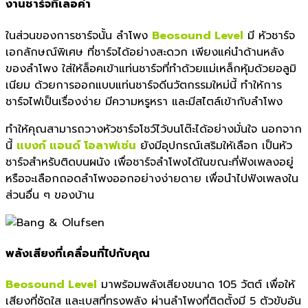
งานชาร์จที่เลอค่า
ในส่วนของการชาร์จนั้น ลำโพง
Beosound Level
มี หัวชาร์จ
เอกลักษณ์พิเศษ ที่ชาร์จได้อย่างสะดวก เพียงแค่นำด้านหลัง
ของลำโพง ใส่ให้ล็อคเข้าแท่นชาร์จที่ทำด้วยแม่เหล็กหุ้มด้วยอลูมิ
เนียม ด้วยการออกแบบแท่นชาร์จดีนวัตกรรมใหม่นี้ ทำให้การ
ชาร์จไฟเป็นเรื่องง่าย มีความหรูหรา และมีสไตล์เข้ากับลำโพง
ทำให้คุณสามารถวางหัวชาร์จโชว์ไว้บนโต๊ะได้อย่างมั่นใจ นอกจาก
นี้
แบงก์ แอนด์ โอลาฟเซ่น
ยังมีอุปกรณ์เสริมให้เลือก เป็นหัว
ชาร์จสำหรับติดบนผนัง เพื่อชาร์จลำโพงได้ในขณะที่ฟังเพลงอยู่
หรือจะเลือกถอดลำโพงออกอย่างง่ายดาย เพื่อนำไปฟังเพลงใน
ส่วนอื่น ๆ ของบ้าน
พลังเสียงที่เคลื่อนที่ไปกับคุณ
Beosound Level
มาพร้อมพลังเสียงขนาด 105 วัตต์ เพื่อให้
เสียงที่ชัดใส และเบสที่ทรงพลัง ผ่านลำโพงที่ติดตั้งมี 5 ตัวขับอัน