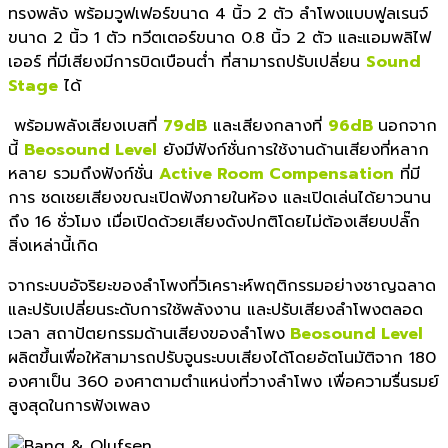
ทรงพลัง พร้อมวูฟเฟอร์ขนาด 4 นิ้ว 2 ตัว ลำโพงแบบฟูลเรนจ์
ขนาด 2 นิ้ว 1 ตัว ทวีตเตอร์ขนาด 0.8 นิ้ว 2 ตัว และแอมพลิไฟ
เออร์ ที่มีเสียงมีการบิดเบือนต่ำ ที่สามารถปรับเปลี่ยน
Sound
Stage
ได้
พร้อมพลังเสียงเบสที่
79dB
และเสียงกลางที่
96dB
นอกจาก
นี้
Beosound Level
ยังมีฟังก์ชั่นการใช้งานด้านเสียงที่หลาก
หลาย รวมถึงฟังก์ชั่น
Active Room Compensation
ที่มี
การ ชดเชยเสียงขณะเปิดฟังภายในห้อง และเปิดเล่นได้ยาวนาน
ถึง 16 ชั่วโมง เมื่อเปิดด้วยเสียงดังปกติโดยไม่ต้องเสียบปลั๊ก
สิ่งเหล่านี้เกิด
จากระบบอัจริยะของลำโพงที่วิเคราะห์พฤติกรรมอย่างชาญฉลาด
และปรับเปลี่ยนระดับการใช้พลังงาน และปรับเสียงลำโพงตลอด
เวลา สถาปัตยกรรมด้านเสียงของลำโพง
Beosound Level
ผลิตขึ้นเพื่อให้สามารถปรับจูนระบบเสียงได้โดยอัตโนมัติจาก 180
องศาเป็น 360 องศาตามตำแหน่งที่วางลำโพง เพื่อความรื่นรมย์
สูงสุดในการฟังเพลง