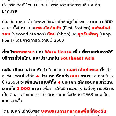
เซ็นทรัลเวิลด์ โซน B และ C พร้อมด้วยกิจกรรมอื่น ๆ อีก
มากมาย
ปัจจุบัน เบสท์ เอ็กซ์เพรส มีแฟรนไชส์อยู่ทั่วประเทศมากกว่า 500
สาขา ทั้งในรูปแบบ
แฟรนไชส์หลัก
(First Station)
แฟรนไชส์
รอง
(Second Station)
ช้อป
(Shop) และ
จุดรับพัสดุ
(Drop
Point) โดยคาดการณ์ว่าในปี 2563
ตั้งเป้า
ขยายสาขา
และ
Ware House
เพิ่มเพื่อรองรับการให้
บริการทั้งในไทย และประเทศใน
Southeast Asia
เจสัน เชียน
กล่าวเสริมว่า ในอนาคต
เบสท์ เอ็กซ์เพรส
ตั้งเป้า
จะเพิ่มแฟรนไชส์ทั้ง
4
ประเภท อีกกว่า
800
สาขา
และภายใน 2
ปี (2565)
จะเพิ่มแฟรนไชส์ทั้ง
4
ประเภท ให้ครอบคลุมทั่วไทย
มากถึง
2
,
000
สาขา
เพื่อการให้บริการอย่างทั่วถึงสู่การบริการ
เป็นเลิศสำหรับแผนการดำเนินงานในครึ่งปีหลัง 2563 แบ่งเป็น
แผนระยะสั้น
โดย เบสท์ เอ็กซ์เพรส
ขยายฐานการตลาดลงพื้นที่ท้องถิ่น