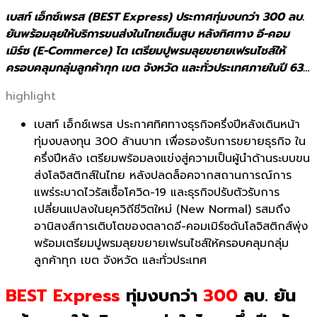
เบสท์ เอ็กซ์เพรส (BEST Express) ประกาศทุ่มงบกว่า 300 ลบ.
ยันพร้อมลุยให้บริการขนส่งในไทยเต็มสูบ หลังทิศทาง อี-คอม
เมิร์ซ (E-Commerce) โต เตรียมปูพรมลุยขยายเฟรนไชส์ให้
ครอบคลุมกลุ่มลูกค้าทุก เขต จังหวัด และทั่วประเทศภายในปี 63…
highlight
เบสท์ เอ็กซ์เพรส ประกาศทิศทางธุรกิจครึ่งปีหลังเดินหน้า
ทุ่มงบลงทุน 300 ล้านบาท เพื่อรองรับการขยายธุรกิจ ใน
ครึ่งปีหลัง เตรียมพร้อมลงแข่งสู่ความเป็นผู้นำด้านระบบขน
ส่งโลจิสติกส์ในไทย หลังปลดล็อคจากสถานการณ์การ
แพร่ระบาดไวรัสเชื้อโควิด-19 และธุรกิจปรับตัวรับการ
เปลี่ยนแปลงในยุควิถีชีวิตใหม่ (New Normal) รสมถึง
อานิสงส์การเติบโตของตลาดอี-คอมเมิร์ซดันโลจิสติกส์พุ่ง
พร้อมเตรียมปูพรมลุยขยายเฟรนไชส์ให้ครอบคลุมกลุ่ม
ลูกค้าทุก เขต จังหวัด และทั่วประเทศ
BEST Express
ทุ่มงบกว่า
300
ลบ. ยัน