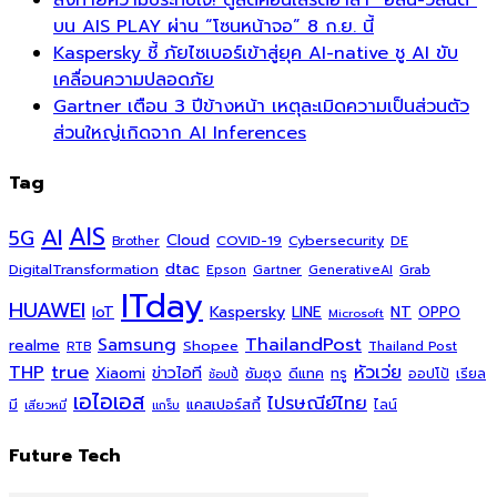
บน AIS PLAY ผ่าน “โซนหน้าจอ” 8 ก.ย. นี้
Kaspersky ชี้ ภัยไซเบอร์เข้าสู่ยุค AI-native ชู AI ขับ
เคลื่อนความปลอดภัย
Gartner เตือน 3 ปีข้างหน้า เหตุละเมิดความเป็นส่วนตัว
ส่วนใหญ่เกิดจาก AI Inferences
Tag
AI
AIS
5G
Cloud
COVID-19
Cybersecurity
DE
Brother
dtac
DigitalTransformation
Grab
Epson
Gartner
GenerativeAI
ITday
HUAWEI
Kaspersky
NT
IoT
LINE
OPPO
Microsoft
ThailandPost
Samsung
realme
Shopee
Thailand Post
RTB
THP
true
หัวเว่ย
Xiaomi
ข่าวไอที
ซัมซุง
ดีแทค
ทรู
ออปโป้
เรียล
ช้อปปี้
เอไอเอส
ไปรษณีย์ไทย
แคสเปอร์สกี้
มี
ไลน์
เสียวหมี่
แกร็บ
Future Tech