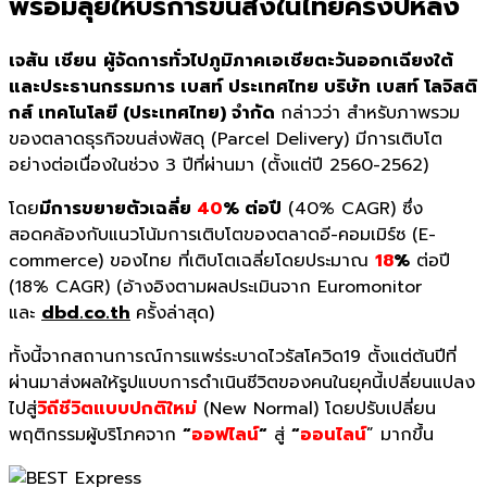
พร้อมลุยให้บริการขนส่งในไทยครึ่งปีหลัง
เจสัน เชียน
ผู้จัดการทั่วไปภูมิภาคเอเชียตะวันออกเฉียงใต้
และประธานกรรมการ เบสท์ ประเทศไทย บริษัท เบสท์ โลจิสติ
กส์ เทคโนโลยี (ประเทศไทย) จำกัด
กล่าวว่า สำหรับภาพรวม
ของตลาดธุรกิจขนส่งพัสดุ (Parcel Delivery) มีการเติบโต
อย่างต่อเนื่องในช่วง 3 ปีที่ผ่านมา (ตั้งแต่ปี 2560-2562)
โดย
มีการขยายตัวเฉลี่ย
40
% ต่อปี
(40% CAGR) ซึ่ง
สอดคล้องกับแนวโน้มการเติบโตของตลาดอี-คอมเมิร์ซ (E-
commerce) ของไทย ที่เติบโตเฉลี่ยโดยประมาณ
18
%
ต่อปี
(18% CAGR) (อ้างอิงตามผลประเมินจาก Euromonitor
และ
dbd.co.th
ครั้งล่าสุด)
ทั้งนี้จากสถานการณ์การแพร่ระบาดไวรัสโควิด19 ตั้งแต่ต้นปีที่
ผ่านมาส่งผลให้รูปแบบการดำเนินชีวิตของคนในยุคนี้เปลี่ยนแปลง
ไปสู่
วิถีชีวิตแบบปกติใหม่
(New Normal) โดยปรับเปลี่ยน
พฤติกรรมผู้บริโภคจาก
“
ออฟไลน์
“
สู่
“
ออนไลน์
” มากขึ้น