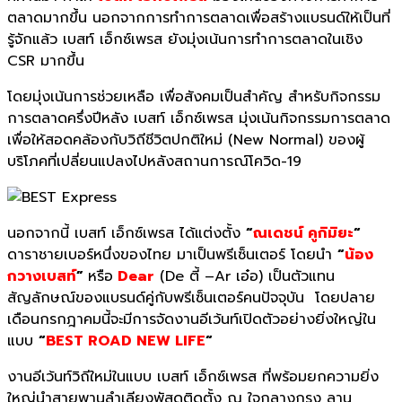
ตลาดมากขึ้น นอกจากการทำการตลาดเพื่อสร้างแบรนด์ให้เป็นที่
รู้จักแล้ว เบสท์ เอ็กซ์เพรส ยังมุ่งเน้นการทำการตลาดในเชิง
CSR มากขึ้น
โดยมุ่งเน้นการช่วยเหลือ เพื่อสังคมเป็นสำคัญ สำหรับกิจกรรม
การตลาดครึ่งปีหลัง เบสท์ เอ็กซ์เพรส มุ่งเน้นกิจกรรมการตลาด
เพื่อให้สอดคล้องกับวิถีชีวิตปกติใหม่ (New Normal) ของผู้
บริโภคที่เปลี่ยนแปลงไปหลังสถานการณ์โควิด-19
นอกจากนี้ เบสท์ เอ็กซ์เพรส ได้แต่งตั้ง
“
ณเดชน์ คูกิมิยะ
“
ดาราชายเบอร์หนึ่งของไทย มาเป็นพรีเซ็นเตอร์ โดยนำ
“
น้อง
กวางเบสท์
”
หรือ
Dear
(De ตี้ –Ar เอ๋อ) เป็นตัวแทน
สัญลักษณ์ของแบรนด์คู่กับพรีเซ็นเตอร์คนปัจจุบัน โดยปลาย
เดือนกรกฎาคมนี้จะมีการจัดงานอีเว้นท์เปิดตัวอย่างยิ่งใหญ่ใน
แบบ
“
BEST ROAD NEW LIFE
“
งานอีเว้นท์วิถีใหม่ในแบบ เบสท์ เอ็กซ์เพรส ที่พร้อมยกความยิ่ง
ใหญ่นำสายพานลำเลียงพัสดุติดตั้ง ณ ใจกลางกรุง ลาน