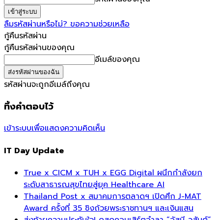
ลืมรหัสผ่านหรือไม่? ขอความช่วยเหลือ
กู้คืนรหัสผ่าน
กู้คืนรหัสผ่านของคุณ
อีเมล์ของคุณ
รหัสผ่านจะถูกอีเมล์ถึงคุณ
ทิ้งคำตอบไว้
เข้าระบบเพื่อแสดงความคิดเห็น
IT Day Update
True x CICM x TUH x EGG Digital ผนึกกำลังยก
ระดับสาธารณสุขไทยสู่ยุค Healthcare AI
Thailand Post x สมาคมการตลาดฯ เปิดศึก J-MAT
Award ครั้งที่ 35 ชิงถ้วยพระราชทานฯ และเงินแสน
ส่งท้ายความประทับใจ! ดูสดคอนเสิร์ตอำลา “อัสนี-วสันต์”