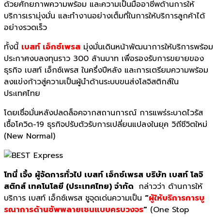
ด้วยศักยภาพความพร้อม และความเป็นมืออาชีพด้านการให้
บริการเรามุ่งมั่น และทำงานอย่างเต็มที่ในการให้บริการลูกค้าได้
อย่างรวดเร็ว
ทั้งนี้
เบสท์ เอ็กซ์เพรส
มุ่งมั่นเดินหน้าพัฒนาการให้บริการพร้อม
ประกาศงบลงทุนราว 300 ล้านบาท เพื่อรองรับการขยายของ
ธุรกิจ เบสท์ เอ็กซ์เพรส ในครึ่งปีหลัง และการเตรียมความพร้อม
ลงแข่งก้าวสู่ความเป็นผู้นำด้านระบบขนส่งโลจิสติกส์ใน
ประเทศไทย
โดยเชื่อมั่นหลังปลดล็อคจากสถานการณ์ การแพร่ระบาดไวรัส
เชื้อโควิด-19 ธุรกิจปรับตัวรับการเปลี่ยนแปลงในยุค วิถีชีวิตใหม่
(New Normal)
โทนี่ เจิ้ง
ผู้จัดการทั่วไป เบสท์ เอ็กซ์เพรส บริษัท เบสท์ โลจิ
สติกส์ เทคโนโลยี (ประเทศไทย) จำกัด
กล่าวว่า ด้านการให้
บริการ เบสท์ เอ็กซ์เพรส ชูจุดเด่นความเป็น
“
ผู้ให้บริการการบู
รณาการด้านซัพพลายเชนแบบครบวงจร
“
(One Stop