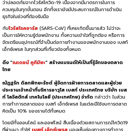
ว่าปลอดภัยจากไวรัสโควิด-19 เนื่องจากมีมาตรการในการ
ควบคุมในทุกขั้นตอน อีกทั้งเรายังมีประสบการณ์ในการดำเนิน
ธุรกิจในช่วงที่ต้องรับมือ
กับ
ไวรัสโรคซาร์ส
(SARS-CoV) ที่เคยเกิดขึ้นมาแล้ว ไม่ว่าจะ
เป็นการให้ความรู้ต่อพนักงาน ทั้งความเข้าใจที่ถูกต้อง หรือการ
จัดเตรียมอุปกรณ์ที่จำเป็นต่อการทำงานของพนักงานของ เบสท์
เอ็กซ์เพรส ในทุกส่วนที่เกี่ยวข้องทั้งหมด
ดึง “
ณเดชน์ คูกิมิยะ
” สร้างแบรนด์ให้เป็นที่รู้จักของตลาด
ไทย
ณัฏฐรัก ดิลกพิทยะรัชต์
ผู้จัดการฝ่ายการตลาดและผู้ช่วย
ประธานเจ้าหน้าที่บริหารอาวุโส เบสท์ ประเทศไทย บริษัท เบส
ท์ โลจิสติกส์ เทคโนโลยี (ประเทศไทย) จำกัด
กล่าวว่า ในส่วน
การทำการตลาดของ เบสท์ เอ็กซ์เพรส ในแต่ละปีใช้งบการตลาด
คิดเป็น 10% ของรายได้ทั้งหมด
โดยมีทั้งออนไลน์ และออฟไลน์ สืบเนื่องด้วยสถานการณ์โควิด19
ที่ผ่านมา ทำให้
เบสท์ เอ็กซ์เพรส
มองเห็นช่องทางการทำการ