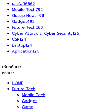
ข่าวไอที
6662
Mobile Tech
792
Gossip News
498
Gadget
492
Future Tech
263
Cyber Attack & Cyber Security
126
CSR
124
Laptop
124
Apllication
120
เกี่ยวกับเรา
ตามเรา
HOME
Future Tech
Mobile Tech
Gadget
Game