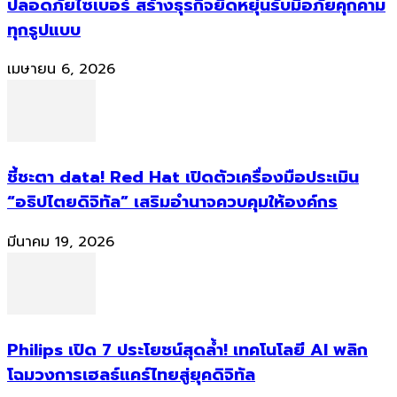
ปลอดภัยไซเบอร์ สร้างธุรกิจยืดหยุ่นรับมือภัยคุกคาม
ทุกรูปแบบ
เมษายน 6, 2026
ชี้ชะตา data! Red Hat เปิดตัวเครื่องมือประเมิน
“อธิปไตยดิจิทัล” เสริมอำนาจควบคุมให้องค์กร
มีนาคม 19, 2026
Philips เปิด 7 ประโยชน์สุดล้ำ! เทคโนโลยี AI พลิก
โฉมวงการเฮลธ์แคร์ไทยสู่ยุคดิจิทัล