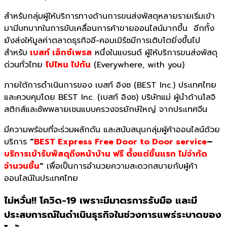
สำหรับกลุ่มผู้ให้บริการทางด้านการขนส่งพัสดุหลายรายเริ่มเข้า
มามีบทบาทในการขับเคลื่อนการค้าขายออนไลน์มากขึ้น อีกทั้ง
ยังส่งให้มูลค่าตลาดธุรกิจอี-คอมเมิร์ซมีการเติบโตยิ่งขึ้นไป
สำหรับ
เบสท์ เอ็กซ์เพรส
หนึ่งในแบรนด์ ผู้ให้บริการขนส่งพัสดุ
ด่วนทั่วไทย
ไปไหน ไปกัน
(Everywhere, with you)
ภายใต้การดำเนินการของ เบสท์ อิงซ (BEST Inc.) ประเทศไทย
และควบคุมโดย BEST Inc. (เบสท์ อิงซ) บริษัทแม่ ผู้นำด้านโลจิ
สติกส์และซัพพลายเชนแบบครวงจรยักษ์ใหญ่ จากประเทศจีน
มีความพร้อมที่จะร่วมผลักดัน และสนับสนุนกลุ่มผู้ค้าออนไลน์ด้วย
บริการ
“
BEST Express Free Door to Door service
–
บริการเข้ารับพัสดุถึงหน้าบ้าน ฟรี ตั้งแต่ชิ้นแรก ไม่จำกัด
จำนวนชิ้น
“
เพื่อเป็นการอำนวยความสะดวกสบายกับผู้ค้า
ออนไลน์ในประเทศไทย
ไม่หวั่น!! โควิด-19 เพราะมีมาตรการรับมือ และมี
ประสบการณ์ในดำเนินธุรกิจในช่วงการแพร่ระบาดของ