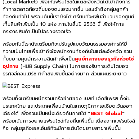
(Local Market) เพื่อให้แฟรนไชส์ในแต่ละจังหวัดได้เข้าถึงการ
ทำการตลาดท้องถิ่นของตนเองมากขึ้น และเข้าถึงกลุ่มลูกค้า
ท้องถิ่นทั่วไป พร้อมกันนี้เรายังได้เตรียมที่จะเพิ่มจำนวนของศูนย์
เก็บสินค้าเพิ่มเป็น 10 แห่ง ภายในสิ้นปี 2563 นี้ เพื่อให้การ
กระจายสินค้าเป็นไปอย่างรวดเร็ว
พร้อมกันนี้เรานังเตรียมที่จะปรับรูปแบบวัฒนธรรมองค์กรให้มี
ความเป็นไทยเพื่อเข้าถึงใจพนักงานท้องถิ่นในแต่ละจังหวัด รวม
ทั้งขยายศูนย์กระจายสินค้าเพื่อเป็น
ศูนย์กลางของธุรกิจห่วงโซ่
อุปทาน
(HUB Supply Chain) ในการรองรับการเติบโตของ
ธุรกิจอีคอมเมิร์ซ ที่กำลังเพิ่มขึ้นอย่างมาก ส่วนแผนระยะยาว
พร้อมทั้งเตรียมผนึกรวมเครือข่ายของ เบสท์ เอ็กซ์เพรส ทั้งใน
ประเทศไทย และประเทศเพื่อนบ้านในแถบภูมิภาคเอเชียตะวันออก
เฉียงใต้ เพื่อรวมเป็นหนึ่งเดียวกันภายใต้
“
BEST Global
“
พร้อมเน้นการขยายแฟรนไชส์ท้องถิ่นเพิ่มขึ้น เนื่องจากแฟรนไชส์
คือ กลุ่มธุรกิจเอสเอ็มอีที่จะมีการเติบโตขยายสาขาเพิ่มขึ้น