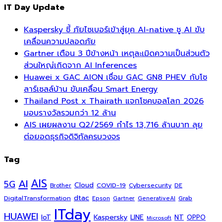
IT Day Update
Kaspersky ชี้ ภัยไซเบอร์เข้าสู่ยุค AI-native ชู AI ขับ
เคลื่อนความปลอดภัย
Gartner เตือน 3 ปีข้างหน้า เหตุละเมิดความเป็นส่วนตัว
ส่วนใหญ่เกิดจาก AI Inferences
Huawei x GAC AION เชื่อม GAC GN8 PHEV กับโซ
ลาร์เซลล์บ้าน ขับเคลื่อน Smart Energy
Thailand Post x Thairath แจกโชคบอลโลก 2026
มอบรางวัลรวมกว่า 12 ล้าน
AIS เผยผลงาน Q2/2569 กำไร 13,716 ล้านบาท ลุย
ต่อยอดธุรกิจดิจิทัลครบวงจร
Tag
AI
AIS
5G
Cloud
COVID-19
Cybersecurity
DE
Brother
dtac
DigitalTransformation
Grab
Epson
Gartner
GenerativeAI
ITday
HUAWEI
Kaspersky
NT
IoT
LINE
OPPO
Microsoft