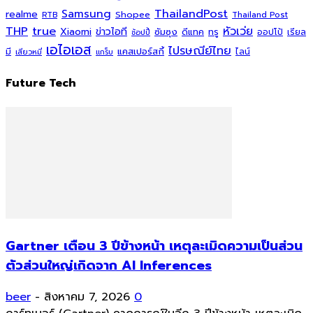
ThailandPost
Samsung
realme
Shopee
Thailand Post
RTB
THP
true
หัวเว่ย
Xiaomi
ข่าวไอที
ซัมซุง
ดีแทค
ทรู
ออปโป้
เรียล
ช้อปปี้
เอไอเอส
ไปรษณีย์ไทย
แคสเปอร์สกี้
มี
ไลน์
เสียวหมี่
แกร็บ
Future Tech
Gartner เตือน 3 ปีข้างหน้า เหตุละเมิดความเป็นส่วน
ตัวส่วนใหญ่เกิดจาก AI Inferences
beer
-
สิงหาคม 7, 2026
0