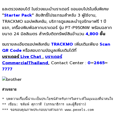
และตรวจสอบได้ ในช่วงแนะนำบราเดอร์ ขอมอบโปรโมชั่นพิเศษ
“
Starter Pack
“
ลิขสิทธิ์โปรแกรมสำหรับ 3 ผู้ใช้งาน,
TRACKMO แอปพลิเคชัน, บริการดูแลและบำรุงรักษาฟรี 1 ปี
แรก, เครื่องพิมพ์ฉลากบราเดอร์ รุ่น PT-P950NW พร้อมฉลาก
ขนาด 24 มิลลิเมตร สำหรับติดทรัพย์สินจำนวน
4
,
800
ชิ้น
ชมรายละเอียดแอปพลิเคชัน
TRACKMO
เพิ่มเติมเพียง
Scan
QR Code
หรือสอบถามข้อมูลเพิ่มเติมได้ที่
บราเดอร์
Live Chat
,
บราเดอร์
CommercialThailand
,
Contact Center :
0
–
2665
–
7777
ส่วนขยาย
* บทความเรื่องนี้น่าจะเป็นประโยชน์สำหรับการวิเคราะห์ในมุมมองที่น่าสนใจ 

** เขียน: ชลัมพ์ ศุภวาที (บรรณาธิการ และผู้สื่อข่าว) 

*** ขอขอบคุณภาพประกอบบางส่วนจาก www.pexels.com