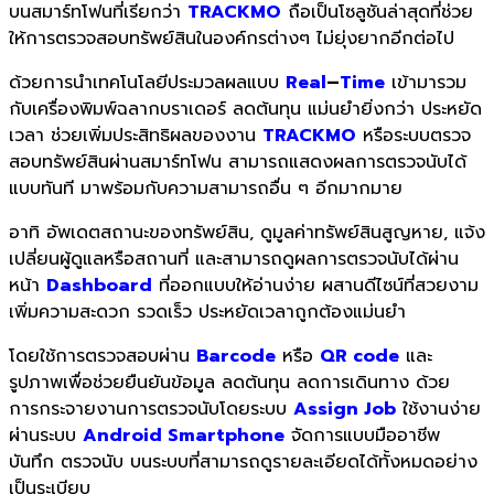
บนสมาร์ทโฟนที่เรียกว่า
TRACKMO
ถือเป็นโซลูชันล่าสุดที่ช่วย
ให้การตรวจสอบทรัพย์สินในองค์กรต่างๆ ไม่ยุ่งยากอีกต่อไป
ด้วยการนำเทคโนโลยีประมวลผลแบบ
Real
–
Time
เข้ามารวม
กับเครื่องพิมพ์ฉลากบราเดอร์ ลดต้นทุน แม่นยำยิ่งกว่า ประหยัด
เวลา ช่วยเพิ่มประสิทธิผลของงาน
TRACKMO
หรือระบบตรวจ
สอบทรัพย์สินผ่านสมาร์ทโฟน สามารถแสดงผลการตรวจนับได้
แบบทันที มาพร้อมกับความสามารถอื่น ๆ อีกมากมาย
อาทิ อัพเดตสถานะของทรัพย์สิน, ดูมูลค่าทรัพย์สินสูญหาย, แจ้ง
เปลี่ยนผู้ดูแลหรือสถานที่ และสามารถดูผลการตรวจนับได้ผ่าน
หน้า
Dashboard
ที่ออกแบบให้อ่านง่าย ผสานดีไซน์ที่สวยงาม
เพิ่มความสะดวก รวดเร็ว ประหยัดเวลาถูกต้องแม่นยำ
โดยใช้การตรวจสอบผ่าน
Barcode
หรือ
QR code
และ
รูปภาพเพื่อช่วยยืนยันข้อมูล ลดต้นทุน ลดการเดินทาง ด้วย
การกระจายงานการตรวจนับโดยระบบ
Assign Job
ใช้งานง่าย
ผ่านระบบ
Android Smartphone
จัดการแบบมืออาชีพ
บันทึก ตรวจนับ บนระบบที่สามารถดูรายละเอียดได้ทั้งหมดอย่าง
เป็นระเบียบ