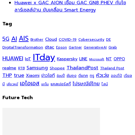
Huawei x GAC AION เชื่อม GAC GN8 PHEV กับโซ
ลาร์เซลล์บ้าน ขับเคลื่อน Smart Energy
Tag
AI
AIS
5G
Cloud
COVID-19
Cybersecurity
DE
Brother
dtac
DigitalTransformation
Grab
Epson
Gartner
GenerativeAI
ITday
HUAWEI
Kaspersky
NT
IoT
LINE
OPPO
Microsoft
ThailandPost
Samsung
realme
Shopee
Thailand Post
RTB
THP
true
หัวเว่ย
Xiaomi
ข่าวไอที
ซัมซุง
ดีแทค
ทรู
ออปโป้
เรียล
ช้อปปี้
เอไอเอส
ไปรษณีย์ไทย
แคสเปอร์สกี้
มี
ไลน์
เสียวหมี่
แกร็บ
Future Tech