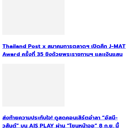
Thailand Post x สมาคมการตลาดฯ เปิดศึก J-MAT
Award ครั้งที่ 35 ชิงถ้วยพระราชทานฯ และเงินแสน
ส่งท้ายความประทับใจ! ดูสดคอนเสิร์ตอำลา “อัสนี-
วสันต์” บน AIS PLAY ผ่าน “โซนหน้าจอ” 8 ก.ย. นี้