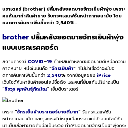
บราเดอร์ (brother) ปลื้มหลังยอดขายจักรเย็บผ้าพุ่ง เพราะ
คนหันมาทำสินค้าขาย รับกระแสแฟชั่นหน้ากากอนามัย โดย
ยอดการค้นหาเพิ่มขึ้นกว่า 2,540%…
brother
ปลื้มหลังยอดขายจักรเย็
บผ้าพุ่ง
แบบเบรคเรคคอร์ด
สถานการณ์
COVID
–
19
ทำให้สินค้าหลายชนิดขายดีเหนื
อความ
คาดหมาย หนึ่งในนั้นคือ
“
จักรเย็บผ้า
“
ที่ไม่น่าเชื่อว่าจะมียอ
ดการค้
นหาเพิ่มขึ้นกว่า
2
,
540
%
จากข้อมูลของ
iPrice
เว็บไซต์ค้นหาสินค้าออนไลน์ชื่
อดัง และคนที่ยิ้มแก้มปริน่าจะเป็น
“
ธีรวุธ ศุภพันธุ์ภิญโญ
“
เอ็มดีบราเดอร์
เพราะ
“
จักรเย็บผ้าบราเดอร์ขายดีมาก
“
รับกระแสแฟชั่น
หน้ากากอนามัย และดูจะแรงไม่หยุดเมื่อบรรดาแม่
ค้าออนไลน์หัน
มาเย็บเสื้อผ้
าขายกันมือเป็นระวิง ทำให้ยอดขายจักรเย็บผ้าพุ่
งกระ