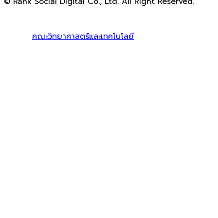
© Rank Social Digital Co., Ltd. All Right Reserved.
ดูแลและให้คำปรึกษาบริการ
รับทำ SEO
โดย Rank Social
Digital Co., Ltd. ทีมงานมืออาชีพ รับทำ SEO สายขาวเห็นผล
100% |
คณะวิทยาศาสตร์และเทคโนโลยี