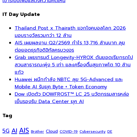
เข้าระบบเพื่อแสดงความคิดเห็น
IT Day Update
Thailand Post x Thairath แจกโชคบอลโลก 2026
มอบรางวัลรวมกว่า 12 ล้าน
AIS เผยผลงาน Q2/2569 กำไร 13,716 ล้านบาท ลุย
ต่อยอดธุรกิจดิจิทัลครบวงจร
Grab เผยเทรนด์ Longevity-HYROX ดันยอดเรียกรถไป
สวนสาธารณะพุ่ง 5 เท่า และเครื่องดื่มสุขภาพโต 10 ล้าน
แก้ว
Huawei ผนึกกำลัง NBTC ลุย 5G-Advanced และ
Mobile AI รับยุค Byte + Token Economy
Dow เปิดตัว DOWFROST™ LC 25 นวัตกรรมสารหล่อ
เย็นรองรับ Data Center ยุค AI
Tag
AI
AIS
5G
Cloud
COVID-19
Cybersecurity
DE
Brother