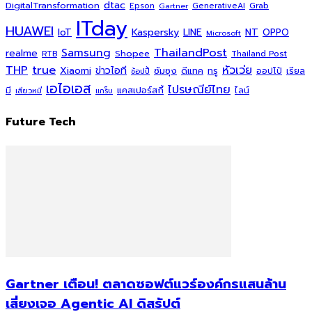
dtac
DigitalTransformation
Grab
Epson
Gartner
GenerativeAI
ITday
HUAWEI
Kaspersky
NT
IoT
LINE
OPPO
Microsoft
ThailandPost
Samsung
realme
Shopee
Thailand Post
RTB
THP
true
หัวเว่ย
Xiaomi
ข่าวไอที
ซัมซุง
ดีแทค
ทรู
ออปโป้
เรียล
ช้อปปี้
เอไอเอส
ไปรษณีย์ไทย
แคสเปอร์สกี้
มี
ไลน์
เสียวหมี่
แกร็บ
Future Tech
Gartner เตือน! ตลาดซอฟต์แวร์องค์กรแสนล้าน
เสี่ยงเจอ Agentic AI ดิสรัปต์