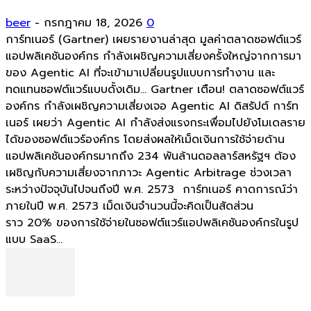
beer
-
กรกฎาคม 18, 2026
0
การ์ทเนอร์ (Gartner) เผยรายงานล่าสุด มูลค่าตลาดซอฟต์แวร์
แอปพลิเคชันองค์กร กำลังเผชิญความเสี่ยงครั้งใหญ่จากการมา
ของ Agentic AI ที่จะเข้ามาเปลี่ยนรูปแบบการทำงาน และ
ทดแทนซอฟต์แวร์แบบดั้งเดิม... Gartner เตือน! ตลาดซอฟต์แวร์
องค์กร กำลังเผชิญความเสี่ยงเจอ Agentic AI ดิสรัปต์ การ์ท
เนอร์ เผยว่า Agentic AI กำลังส่งแรงกระเพื่อมไปยังโมเดลราย
ได้ของซอฟต์แวร์องค์กร โดยส่งผลให้เม็ดเงินการใช้จ่ายด้าน
แอปพลิเคชันองค์กรมากถึง 234 พันล้านดอลลาร์สหรัฐฯ ต้อง
เผชิญกับความเสี่ยงจากภาวะ Agentic Arbitrage ช่วงเวลา
ระหว่างปัจจุบันไปจนถึงปี พ.ศ. 2573 การ์ทเนอร์ คาดการณ์ว่า
ภายในปี พ.ศ. 2573 เม็ดเงินจำนวนนี้จะคิดเป็นสัดส่วน
ราว 20% ของการใช้จ่ายในซอฟต์แวร์แอปพลิเคชันองค์กรในรูป
แบบ SaaS...