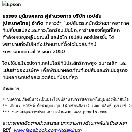
ยรรยง มุนีมงคลทร ผู้อำนวยการ บริษัท เอปสัน
(ประเทศไทย) จำกัด
กล่าวว่า “เอปสันตระหนักดีว่าสภาพอากาศ
ที่เปลี่ยนแปลงและภาวะโลกร้อนเป็นปัญหาร้ายแรงที่สุดที่โลก
กำลังเผชิญอยู่ในขณะนี้ และไซโก้ เอปสัน คอร์ปอเรชั่น ได้
พยายามที่จะไปให้ถึงเป้าหมายที่ตั้งไว้ในวิสัยทัศน์
Environmental Vision 2050
โดยใช้ประโยชน์จากเทคโนโลยีที่มีประสิทธิภาพสูง ขนาดเล็ก และ
แม่นยำของบริษัทฯ เพื่อพัฒนาผลิตภัณฑ์เอปสันและดำเนินธุรกิจ
ที่มีผลกระทบต่อสิ่งแวดล้อมที่น้อยที่สุด
ส่วนขยาย
* บทความเรื่องนี้น่าจะเป็นประโยชน์สำหรับการวิเคราะห์ในมุมมองที่น่าสนใจ 

** เขียน: ทวีรัชต์ ตั้งชาญตรงกุล (นักเชียนอิสระ) และ ชลัมพ์ ศุภวาที (บร
*** ขอขอบคุณภาพประกอบบางส่วนจาก www.pexels.com
สามารถกดติดตามข่าวสารและบทความทางด้านเทคโนโลยีของเรา
ได้ที่
www.facebook.com/itday.in.th