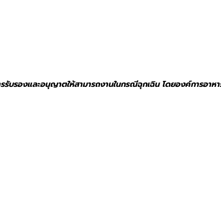
้รับการรับรองและอนุญาตให้สามารถงานในกรณีฉุกเฉิน โดยองค์การอาห