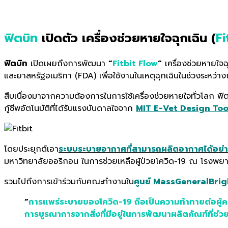
ฟิตบิท
เปิดตัว เครื่องช่วยหายใจฉุกเฉิน (
Fi
ฟิตบิท
เปิดเผยถึงการพัฒนา
“
Fitbit Flow
“
เครื่องช่วยหายใจฉ
และยาสหรัฐอเมริกา (FDA) เพื่อใช้งานในเหตุฉุกเฉินในช่วงระหว่
สืบเนื่องมาจากความต้องการในการใช้เครื่องช่วยหายใจทั่วโลก ฟิ
กู้ชีพอัตโนมัติที่ได้รับแรงบันดาลใจจาก
MIT E-Vet Design To
โดยประยุกต์เอา
ระบบระบายอากาศที่สามารถผลิตอากาศได้อย่า
มหาวิทยาลัยออริกอน ในการช่วยเหลือผู้ป่วยโควิด-19 ณ โรงพ
รวมไปถึงการเข้าร่วมกับคณะทำงานใน
ศูนย์ MassGeneralBrigh
“
การแพร่ระบายของโควิด-19 ถือเป็นความท้าทายต่อผู้ค
การบูรณาการจากสิ่งที่มีอยู่ในการพัฒนาผลิตภัณฑ์ที่ช่ว