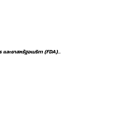
าร และยาสหรัฐอเมริกา (FDA)…