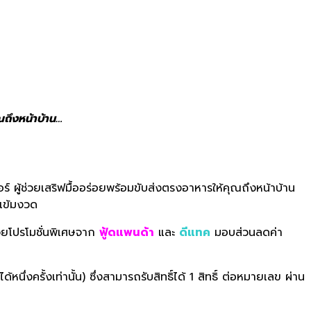
ณถึงหน้าบ้าน…
ดอร์ ผู้ช่วยเสริฟมื้ออร่อยพร้อมขับส่งตรงอาหารให้คุณถึงหน้าบ้าน
เข้มงวด
้วยโปรโมชั่นพิเศษจาก
ฟู้ดแพนด้า
และ
ดีแทค
มอบส่วนลดค่า
นึ่งครั้งเท่านั้น) ซึ่งสามารถรับสิทธิ์ได้ 1 สิทธิ์ ต่อหมายเลข ผ่าน