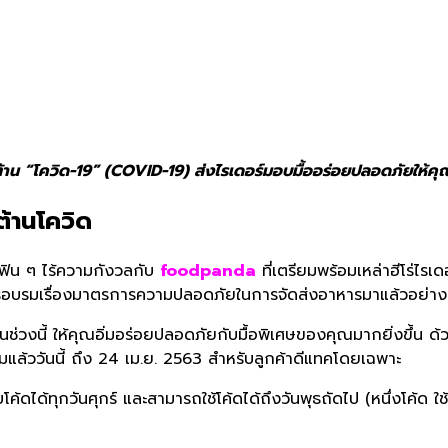
้าน “โควิด-19” (COVID-19) ส่งไรเดอร์มอบมื้ออร่อยปลอดภัยให้คุ
ต้านโควิด
ิน ๆ ไร้ความกังวลกับ
foodpanda
ที่เตรียมพร้อมเหล่าฮีโร่ไรเ
นการอบรมเรื่องมาตรการความปลอดภัยในการจัดส่งอาหารมาแล้วอย่าง
่วงนี้ ให้คุณอิ่มอร่อยปลอดภัยกับมื้อพิเศษของคุณมากยิ่งขึ้น ด
่มแล้ววันนี้ ถึง 24 เม.ย. 2563 สำหรับลูกค้าดีแทคโดยเฉพาะ
ดได้ทุกวันศุกร์ และสามารถใช้โค้ดได้ถึงวันพุธถัดไป (หนึ่งโค้ด ใช้ได้ห