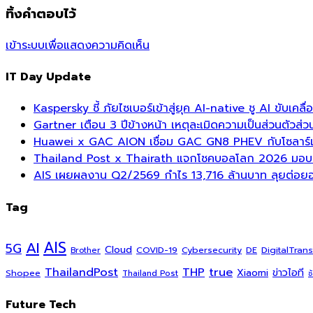
ทิ้งคำตอบไว้
เข้าระบบเพื่อแสดงความคิดเห็น
IT Day Update
Kaspersky ชี้ ภัยไซเบอร์เข้าสู่ยุค AI-native ชู AI ขับเค
Gartner เตือน 3 ปีข้างหน้า เหตุละเมิดความเป็นส่วนตัวส
Huawei x GAC AION เชื่อม GAC GN8 PHEV กับโซลาร์เซล
Thailand Post x Thairath แจกโชคบอลโลก 2026 มอบรา
AIS เผยผลงาน Q2/2569 กำไร 13,716 ล้านบาท ลุยต่อยอด
Tag
AI
AIS
5G
Cloud
COVID-19
DigitalTran
Cybersecurity
DE
Brother
ThailandPost
THP
true
Xiaomi
ข่าวไอที
Shopee
Thailand Post
ช
Future Tech