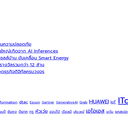
ลื่อนความปลอดภัย
่วนใหญ่เกิดจาก AI Inferences
ล์บ้าน ขับเคลื่อน Smart Energy
งวัลรวมกว่า 12 ล้าน
ธุรกิจดิจิทัลครบวงจร
IT
HUAWEI
dtac
IoT
sformation
Grab
Epson
Gartner
GenerativeAI
เอไอเอส
หัวเว่ย
ซัมซุง
ดีแทค
ทรู
แคสเปอร์
ออปโป้
เรียลมี
้อปปี้
เสียวหมี่
แกร็บ