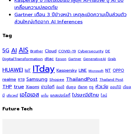
Kaspersky ชี้ ภัยไซเบอร์เข้าสู่ยุค AI-native ชู AI ขับ
เคลื่อนความปลอดภัย
Gartner เตือน 3 ปีข้างหน้า เหตุละเมิดความเป็นส่วนตัว
ส่วนใหญ่เกิดจาก AI Inferences
Tag
AI
AIS
5G
Cloud
COVID-19
Cybersecurity
DE
Brother
dtac
DigitalTransformation
Grab
Epson
Gartner
GenerativeAI
ITday
HUAWEI
Kaspersky
NT
IoT
LINE
OPPO
Microsoft
ThailandPost
Samsung
realme
Shopee
Thailand Post
RTB
THP
true
หัวเว่ย
Xiaomi
ข่าวไอที
ซัมซุง
ดีแทค
ทรู
ออปโป้
เรียล
ช้อปปี้
เอไอเอส
ไปรษณีย์ไทย
แคสเปอร์สกี้
มี
ไลน์
เสียวหมี่
แกร็บ
Future Tech