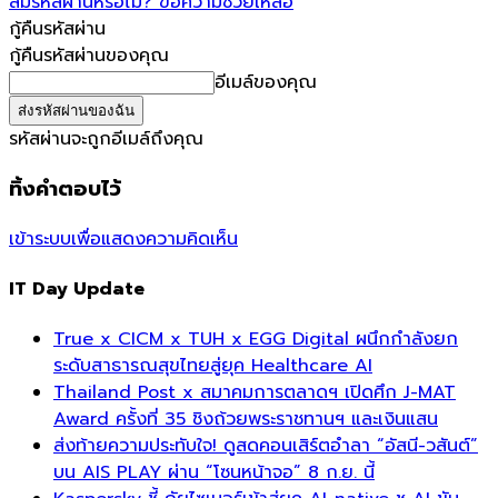
ลืมรหัสผ่านหรือไม่? ขอความช่วยเหลือ
กู้คืนรหัสผ่าน
กู้คืนรหัสผ่านของคุณ
อีเมล์ของคุณ
รหัสผ่านจะถูกอีเมล์ถึงคุณ
ทิ้งคำตอบไว้
เข้าระบบเพื่อแสดงความคิดเห็น
IT Day Update
True x CICM x TUH x EGG Digital ผนึกกำลังยก
ระดับสาธารณสุขไทยสู่ยุค Healthcare AI
Thailand Post x สมาคมการตลาดฯ เปิดศึก J-MAT
Award ครั้งที่ 35 ชิงถ้วยพระราชทานฯ และเงินแสน
ส่งท้ายความประทับใจ! ดูสดคอนเสิร์ตอำลา “อัสนี-วสันต์”
บน AIS PLAY ผ่าน “โซนหน้าจอ” 8 ก.ย. นี้