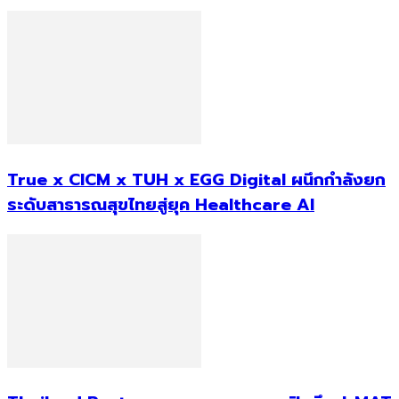
True x CICM x TUH x EGG Digital ผนึกกำลังยก
ระดับสาธารณสุขไทยสู่ยุค Healthcare AI