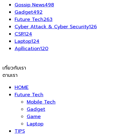
Gossip News
498
Gadget
492
Future Tech
263
Cyber Attack & Cyber Security
126
CSR
124
Laptop
124
Apllication
120
เกี่ยวกับเรา
ตามเรา
HOME
Future Tech
Mobile Tech
Gadget
Game
Laptop
TIPS