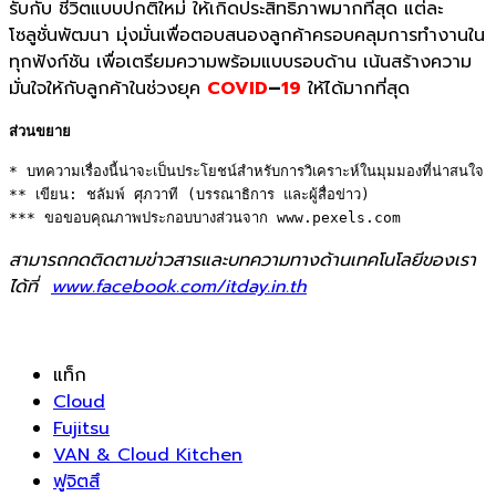
รับกับ ชีวิตแบบปกติใหม่ ให้เกิดประสิทธิภาพมากที่สุด แต่ละ
โซลูชั่นพัฒนา มุ่งมั่นเพื่อตอบสนองลูกค้าครอบคลุมการทำงานใน
ทุกฟังก์ชัน เพื่อเตรียมความพร้อมแบบรอบด้าน เน้นสร้างความ
มั่นใจให้กับลูกค้าในช่วงยุค
COVID
–
19
ให้ได้มากที่สุด
ส่วนขยาย
* บทความเรื่องนี้น่าจะเป็นประโยชน์สำหรับการวิเคราะห์ในมุมมองที่น่าสนใจ 

** เขียน: ชลัมพ์ ศุภวาที (บรรณาธิการ และผู้สื่อข่าว) 

*** ขอขอบคุณภาพประกอบบางส่วนจาก www.pexels.com
สามารถกดติดตามข่าวสารและบทความทางด้านเทคโนโลยีของเรา
ได้ที่
www.facebook.com/itday.in.th
แท็ก
Cloud
Fujitsu
VAN & Cloud Kitchen
ฟูจิตสึ