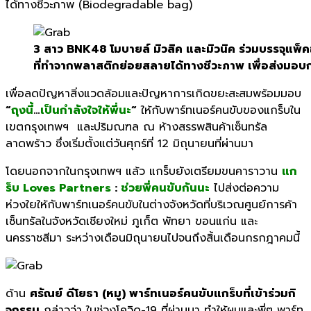
ได้ทางชีวะภาพ (
Biodegradable bag)
3 สาว BNK48 โมบายล์ มิวสิค และมิวนิค ร่วมบรรจุแพ็คอ
ที่ทำจากพลาสติกย่อยสลายได้ทางชีวะภาพ เพื่อส่งมอบกำ
เพื่อลดปัญหาสิ่งแวดล้
อมและปัญหาการเกิดขยะสะสมพร้
อมมอบ
“
ถุงนี้
…
เป็นกำลังใจให้
พี่นะ
“
ให้กับพาร์ทเนอร์คนขั
บของแกร็บใน
เขตกรุงเทพฯ
และปริ
มณฑล ณ ห้างสรรพสินค้าเซ็นทรัล
ลาดพร้าว ซึ่งเริ่มตั้งแต่วันศุกร์ที่
12
มิถุนายนที่ผ่านมา
โดยนอกจากในกรุงเทพฯ แล้ว แกร็บยังเตรียมขนคาราวาน
แก
ร็บ
Loves Partners
:
ช่วยพี่คนขับกันนะ
ไปส่งต่อความ
ห่วงใยให้กับพาร์
ทเนอร์คนขับในต่างจังหวัดที่บริ
เวณศูนย์การค้า
เซ็นทรัลในจังหวั
ดเชียงใหม่ ภูเก็ต พัทยา ขอนแก่น และ
นครราชสีมา ระหว่างเดือนมิถุนายนไปจนถึงสิ้
นเดือนกรกฎาคมนี้
ด้าน
ศรัณย์ ดีโยธา (หมู) พาร์ทเนอร์คนขับแกร็บที่เข้าร่
วมกิ
จกรรม
กล่าวว่า ในช่วงโควิด-
19
ที่ผ่านมา ทำให้ผมและพี่ๆ พาร์ท