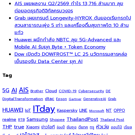
AIS เผยผลงาน Q2/2569 กำไร 13,716 ล้านบาท ลุย
ต่อยอดธุรกิจดิจิทัลครบวงจร
Grab เผยเทรนด์ Longevity-HYROX ดันยอดเรียกรถไป
สวนสาธารณะพุ่ง 5 เท่า และเครื่องดื่มสุขภาพโต 10 ล้าน
แก้ว
Huawei ผนึกกำลัง NBTC ลุย 5G-Advanced และ
Mobile AI รับยุค Byte + Token Economy
Dow เปิดตัว DOWFROST™ LC 25 นวัตกรรมสารหล่อ
เย็นรองรับ Data Center ยุค AI
Tag
AI
AIS
5G
Cloud
COVID-19
Cybersecurity
DE
Brother
dtac
DigitalTransformation
Grab
Epson
Gartner
GenerativeAI
ITday
HUAWEI
Kaspersky
NT
IoT
LINE
OPPO
Microsoft
ThailandPost
Samsung
realme
Shopee
Thailand Post
RTB
THP
true
หัวเว่ย
Xiaomi
ข่าวไอที
ซัมซุง
ดีแทค
ทรู
ออปโป้
เรียล
ช้อปปี้
เอไอเอส