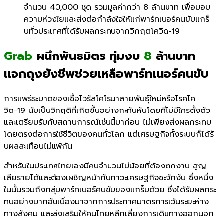
จำนวน
40,
000
ชุด รวมมูลค่ากว่า
8
ล้านบาท เพื่อมอบ
ความห่วงใยและส่งต่
อกำลังใจให้แก่พาร์ทเนอร์คนขั
บแกร็
บทั่วประเทศที่ได้รั
บผลกระทบจากวิกฤตโควิด-
19
Grab
ผนึกพันธมิตร ทุ่มงบ
8
ล้านบาท
แจกถุงยังชีพช่วยเหลือพาร์ทเนอร์คนขับ
การแพร่ระบาดของเชื้อไวรั
สโคโรนาสายพันธุ์ใหม่หรื
อโรคโค
วิด-
19
นับเป็นวิกฤติที่
เกิดขึ้นอย่างกะทันหันโดยที่ไม่
มีใครตั้งตัว
และเตรียมรับกั
บสถานการณ์เช่นนี้มาก่อน ไม่เพียงส่งผลกระทบ
โดยตรงต่
อการใช้ชีวิตของคนทั่วโลก แต่เศรษฐกิจทั้งระบบก็ได้รั
บผลสะเทือนไม่แพ้กัน
สำหรับในประเทศไทยเองมี
คนจำนวนไม่น้อยที่ต้องตกงาน สูญ
เสียรายได้และต้องเผชิญหน้
ากับภาวะเศรษฐกิจชะงักงัน ซึ่งหนึ่ง
ในนั้นรวมถึงกลุ่มพาร์
ทเนอร์คนขับของแกร็บด้วย ซึ่งได้รับผลกระ
ทบอย่างมากอั
นเนื่
องมาจากการประกาศมาตรการเว้
นระยะห่าง
ทางสังคม และส่งเสริ
มให้คนไทยหลีกเลี่ยงการเดิ
นทางออกนอก