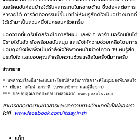
เนอร์คนขับค่อนข้างได้รั
บผลกระทบในหลายด้าน ซึ่งส่งผลต่อการ
หารายได้ การจัดกิจกรรมนี้ขึ้นมาทำให้
ผมรู้สึกดีใจเป็นอย่างมากที่
ได้
เข้ามาเป็นส่วนหนึ่งในครอบครั
วแกร็บ
นอกจากที่แกร็บได้สร้างโอกาสให้
ผม และพี่ ๆ พาร์ทเนอร์คนขับได้
มีรายได้แล้ว ยังพร้อมสนับสนุน และยังให้
ความช่วยเหลือโดยการ
มอบถุงยังชี
พเพื่อเป็นกำลังใจให้พวกผมในช่
วงโควิด-
19
ผมรู้สึก
ประทับใจ และขอบคุณสำหรับความช่วยเหลื
อในครั้งนี้มากครับ
ส่วนขยาย
* บทความเรื่องนี้น่าจะเป็นประโยชน์สำหรับการวิเคราะห์ในมุมมองที่น่าสนใจ 

** เขียน: ชลัมพ์ ศุภวาที (บรรณาธิการ และผู้สื่อข่าว) 

*** ขอขอบคุณภาพประกอบบางส่วนจาก www.pexels.com
สามารถกดติดตามข่าวสารและบทความทางด้านเทคโนโลยีของเรา
ได้ที่
www.facebook.com/itday.in.th
แท็ก