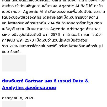
ทดแทนซอฟต์แวร์แบบดั้งเดิม... Gartner เตือน! ตลาดซอฟต์แวร์
องค์กร กำลังเผชิญความเสี่ยงเจอ Agentic AI ดิสรัปต์ การ์ท
เนอร์ เผยว่า Agentic AI กำลังส่งแรงกระเพื่อมไปยังโมเดลราย
ได้ของซอฟต์แวร์องค์กร โดยส่งผลให้เม็ดเงินการใช้จ่ายด้าน
แอปพลิเคชันองค์กรมากถึง 234 พันล้านดอลลาร์สหรัฐฯ ต้อง
เผชิญกับความเสี่ยงจากภาวะ Agentic Arbitrage ช่วงเวลา
ระหว่างปัจจุบันไปจนถึงปี พ.ศ. 2573 การ์ทเนอร์ คาดการณ์ว่า
ภายในปี พ.ศ. 2573 เม็ดเงินจำนวนนี้จะคิดเป็นสัดส่วน
ราว 20% ของการใช้จ่ายในซอฟต์แวร์แอปพลิเคชันองค์กรในรูป
แบบ SaaS...
ต้องจับตา! Gartner เผย 6 เทรนด์ Data &
Analytics สู่องค์กรอนาคต
กรกฎาคม 8, 2026