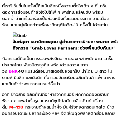
ที่เราริเริ่มขึ้นในครั้งนี้ถื
อเป็นอีกหนึ่งความตั้งใจเล็ก ๆ ที่แกร็บ
ต้องการส่งมอบกำลั
งใจไปให้พี่ ๆ พาร์ทเนอร์คนขับ พร้อม
ตอกย้ำว่าแกร็บจะร่วมเป็
นส่วนหนึ่งที่จะช่
วยบรรเทาความเดือด
ร้อน และอยู่
เคียงข้างเพื่อฝ่าวิกฤติโควิด-
1
9
ครั้งนี้ไปด้วยกัน
จันต์สุดา ธนานิตยะอุดม ผู้อํานวยการฝ่ายการตลาด พร้
กิจกรรม “Grab Loves Partners: ช่วยพี่คนขับกันนะ”
กิจกรรมนี้ถือเป็นการรวมพลังจิ
ตอาสาของเหล่าพนักงาน แกร็บ
ประเทศไทย พันธมิตรธุรกิจ พร้อมด้วยสาวๆ จาก
วง
BNK
48
แบรนด์แอมบาสเดอร์
ของแกร็บ นำโดย
3
สาว โม
บายล์ มิวสิค และมิวนิค ที่มาร่วมจัดเตรียมผลิตภัณฑ์ แพ็คอาหาร
และสินค้าต่างๆ จากแบรนด์ชั้นนำ
อาทิ ข้าวสาร ผลิตภัณฑ์อาหารจากคนอร์ ผักกาดดองตรานก
พิราบ กาแฟสำเร็จรูป แบรนด์ซุปไก่สกัด ผลิตภัณฑ์เครื่อง
ดื่ม
M
–
150
กระ
ชายดำผสมน้ำผึ้ง มันฝรั่งทอดกรอบเทสโต ข้าว
อบกรอบโดโซะ ปลากระป๋อง ฯลฯ
จัดใส่ในถุงพลาสติกย่
อยสลาย