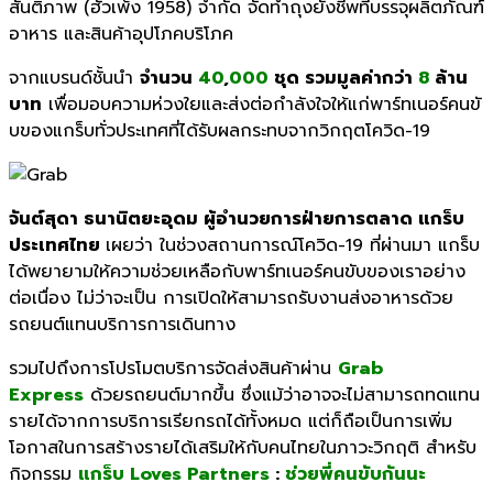
สันติภาพ (ฮั่วเพ้ง
1958)
จำกัด จัดทำถุงยังชีพที่บรรจุผลิตภั
ณฑ์
อาหาร และสินค้าอุปโภคบริ
โภค
จากแบรนด์ชั้นนำ
จำนวน
40
,
000
ชุด รวมมูลค่ากว่า
8
ล้าน
บาท
เพื่อมอบความห่วงใยและส่งต่
อกำลังใจให้แก่พาร์ทเนอร์คนขั
บของแกร็บทั่วประเทศที่ได้รั
บผลกระทบจากวิกฤตโควิด-
19
จันต์สุดา ธนานิตยะอุดม ผู้อำนวยการฝ่ายการตลาด แกร็บ
ประเทศไทย
เผยว่า
ในช่วงสถานการณ์โควิด-
1
9
ที่ผ่านมา แกร็บ
ได้พยายามให้ความช่วยเหลื
อกับพาร์ทเนอร์คนขับของเราอย่
าง
ต่อเนื่อง ไม่ว่าจะเป็น การเปิดให้สามารถรับงานส่
งอาหารด้วย
รถยนต์แทนบริ
การการเดินทาง
รวมไปถึงการโปรโมตบริการจัดส่
งสินค้าผ่าน
Grab
Express
ด้วยรถยนต์มากขึ้น ซึ่งแม้ว่าอาจจะไม่
สามารถทดแทน
รายได้จากการบริ
การเรียกรถได้ทั้งหมด แต่ก็ถือเป็นการเพิ่
ม
โอกาสในการสร้างรายได้เสริมให้
กับคนไทยในภาวะวิกฤติ สำหรับ
กิจกรรม
แกร็บ
Loves Partners
:
ช่วยพี่คนขับกันนะ