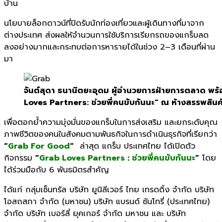
บ้าน
นโยบายล็อกดาวน์ที่ปิดรับนักท่
องเที่ยวและผู้เดินทางที่
มาจาก
ต่างประเทศ ส่งผลให้จำนวนการใช้บริการเรี
ยกรถของแกร็บลด
ลงอย่
างมากและกระทบต่อการหารายได้
ในช่วง
2–3
เดือนที่ผ่าน
มา
จันต์สุดา ธนานิตยะอุดม ผู้อํานวยการฝ่ายการตลาด พร
Loves Partners: ช่วยพี่คนขับกันนะ” ณ ห้างสรรพสินค
เพื่อตอกย้ำความมุ่งมั่นของแกร็
บในการส่งเสริม และยกระดับคุ
ณ
ภาพชีวิตของคนในสังคมตามพันธกิ
จในการดำเนินธุรกิจที่เรียกว่า
“
Grab For Good
“
ล่าสุด แกร็บ ประเทศไทย ได้เปิดตัว
กิจกรรม
“
Grab Loves Partners
:
ช่วยพี่คนขับกันนะ
”
โ
ดย
ได้ร่วมมือกับ
6
พันธมิตรสำคั
ญ
ได้แก่ กลุ่มเซ็นทรัล บริษัท ยูนิลีเวอร์ ไทย เทรดดิ้ง จํากัด บริษัท
โอสถสภา จำกัด (มหาชน) บริษัท แบรนด์ ซันโทรี่ (ประเทศไทย)
จำกัด บริษัท เบอร์ลี่ ยุคเกอร์ จำกัด มหาชน และ บริษัท