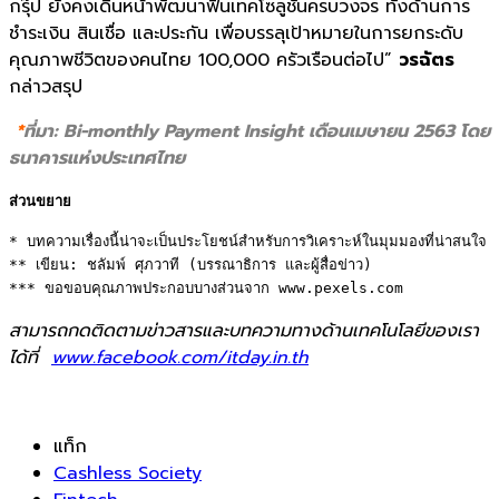
กรุ๊ป ยังคงเดินหน้าพัฒนาฟินเทคโซลูชั
นครบวงจร ทั้งด้านการ
ชำระเงิน สินเชื่อ และประกัน เพื่อบรรลุเป้าหมายในการยกระดั
บ
คุณภาพชีวิตของคนไทย
100,000
ครัวเรือนต่อไป”
วรฉัตร
กล่าวสรุป
*
ที่มา
: Bi-monthly Payment Insight
เดือนเมษายน
2563
โดย
ธนาคารแห่งประเทศไทย
ส่วนขยาย
* บทความเรื่องนี้น่าจะเป็นประโยชน์สำหรับการวิเคราะห์ในมุมมองที่น่าสนใจ 

** เขียน: ชลัมพ์ ศุภวาที (บรรณาธิการ และผู้สื่อข่าว) 

*** ขอขอบคุณภาพประกอบบางส่วนจาก www.pexels.com
สามารถกดติดตามข่าวสารและบทความทางด้านเทคโนโลยีของเรา
ได้ที่
www.facebook.com/itday.in.th
แท็ก
Cashless Society