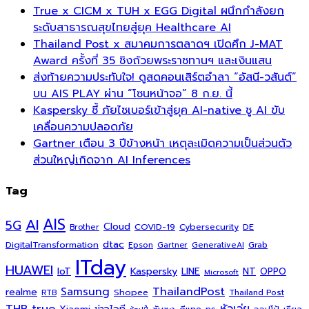
True x CICM x TUH x EGG Digital ผนึกกำลังยก
ระดับสาธารณสุขไทยสู่ยุค Healthcare AI
Thailand Post x สมาคมการตลาดฯ เปิดศึก J-MAT
Award ครั้งที่ 35 ชิงถ้วยพระราชทานฯ และเงินแสน
ส่งท้ายความประทับใจ! ดูสดคอนเสิร์ตอำลา “อัสนี-วสันต์”
บน AIS PLAY ผ่าน “โซนหน้าจอ” 8 ก.ย. นี้
Kaspersky ชี้ ภัยไซเบอร์เข้าสู่ยุค AI-native ชู AI ขับ
เคลื่อนความปลอดภัย
Gartner เตือน 3 ปีข้างหน้า เหตุละเมิดความเป็นส่วนตัว
ส่วนใหญ่เกิดจาก AI Inferences
Tag
AI
AIS
5G
Cloud
COVID-19
Cybersecurity
DE
Brother
dtac
DigitalTransformation
Grab
Epson
Gartner
GenerativeAI
ITday
HUAWEI
Kaspersky
NT
IoT
LINE
OPPO
Microsoft
ThailandPost
Samsung
realme
Shopee
Thailand Post
RTB
THP
true