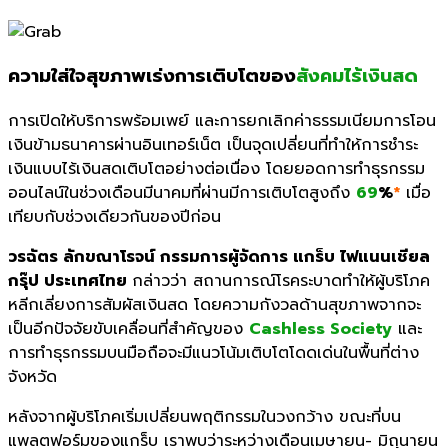
ความใส่ใจสุขภาพเร่งการเติบโตของ
สังคมไร้เงินสด
การเปิดให้บริการพร้อมเพย์ และการยกเลิกค่าธรรมเนียมการโอน
เงินข้ามธนาคารผ่านอินเทอร์เน็ต เป็นจุดเปลี่ยนที่ทำให้การชำระ
เงินแบบไร้เงินสดเติบโตอย่างต่อเนื่อง โดยยอดการทำธุรกรรม
ออนไลน์ในช่วงเดือนมีนาคมที่ผ่านมีการเติบโตสูงถึง
69
%
*
เมื่อ
เทียบกับช่วงเดียวกันของปีก่อน
วรฉัตร ลักขณาโรจน์ กรรมการผู้จัดการ แกร็บ ไฟแนนเชียล
กรุ๊ป ประเทศไทย
กล่าวว่า สถานการณ์โรคระบาดทำให้ผู้บริโภค
หลีกเลี่ยงการสัมผัสเงินสด โดยความกังวลด้านสุขภาพจากจะ
เป็นอีกปัจจัยขับเคลื่อนที่สำคัญของ
Cashless Society
และ
การทำธุรกรรมบนมือถือจะมีแนวโน้มเติบโตโดดเด่นในพื้นที่ต่าง
จังหวัด
หลังจากผู้บริโภคเริ่มเปลี่ยนพฤติกรรมในวงกว้าง ขณะที่บน
แพลตฟอร์มของแกร็บ เราพบว่าระหว่างเดือนเมษายน- มิถุนายน