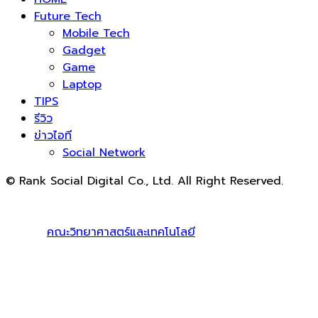
Future Tech
Mobile Tech
Gadget
Game
Laptop
TIPS
รีวิว
ข่าวไอที
Social Network
© Rank Social Digital Co., Ltd. All Right Reserved.
ดูแลและให้คำปรึกษาบริการ
รับทำ SEO
โดย Rank Social
Digital Co., Ltd. ทีมงานมืออาชีพ รับทำ SEO สายขาวเห็นผล
100% |
คณะวิทยาศาสตร์และเทคโนโลยี