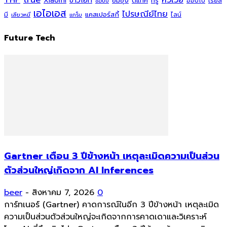
หัวเว่ย
Xiaomi
ข่าวไอที
ซัมซุง
ดีแทค
ทรู
ออปโป้
เรียล
ช้อปปี้
เอไอเอส
ไปรษณีย์ไทย
แคสเปอร์สกี้
มี
ไลน์
เสียวหมี่
แกร็บ
Future Tech
Gartner เตือน 3 ปีข้างหน้า เหตุละเมิดความเป็นส่วน
ตัวส่วนใหญ่เกิดจาก AI Inferences
beer
-
สิงหาคม 7, 2026
0
การ์ทเนอร์ (Gartner) คาดการณ์ในอีก 3 ปีข้างหน้า เหตุละเมิด
ความเป็นส่วนตัวส่วนใหญ่จะเกิดจากการคาดเดาและวิเคราะห์