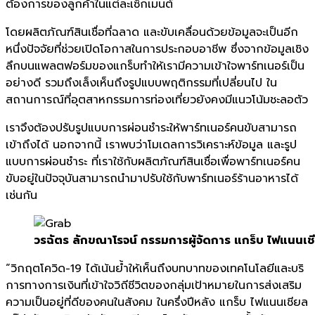
ต้องการของลูกค้าในแต่ละเซ็กเมนต์
โดยผลิตภัณฑ์สินเชื่อที่ฉลาด และขับเคลื่อนด้วยข้อมูลจะเป็นอีก
หนึ่งปัจจัยที่ช่วยเปิดโอกาสในการประกอบอาชีพ ซึ่งจาก
ข้อมูลเชิง
ลึกบนแพลตฟอร์
มของแกร็บทำให้เรามีความเข้
าใจพาร์ทเนอร์เป็น
อย่างดี รวมถึงเล็งเห็นถึงรูปแบบพฤติ
กรรมที่เปลี่ยนไป ใน
สถานการณ์ที่
อุตสาหกรรมการท่
องเที่ยวยังคงมีแนวโน้มชะลอตัว
เราจึงต้องปรับรูปแบบการผ่
อนชำระให้พาร์ทเนอร์คนขั
บสามารถ
เข้าถึงได้ นอกจากนี้
เราพบว่าโมเดลการวิเคราะห์ข้อมู
ล และรูป
แบบการผ่อนชำระ ที่เราใช้กับผลิตภัณฑ์สินเชื่
อเพื่อพาร์ทเนอร์คน
ขับอยู่ในปั
จจุบันสามารถนำมาปรับใช้กับพาร์
ทเนอร์ร้านอาหารได้
เช่นกัน
วรฉัตร ลักขณาโรจน์ กรรมการผู้จัดการ แกร็บ ไฟแนนเช
“วิกฤตโควิด
-19
ได้เน้นย้ำให้เห็นถึ
งบทบาทของเทคโนโลยีและบริ
การทางการเงินที่เข้าใจวิถีชีวิ
ตของกลุ่มเป้าหมายในการส่งเสริ
ม
ความเป็นอยู่ที่ดีของคนในสังคม ในครึ่งปีหลัง แกร็บ ไฟแนนเชียล