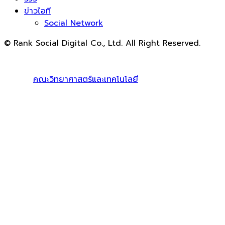
ข่าวไอที
Social Network
© Rank Social Digital Co., Ltd. All Right Reserved.
ดูแลและให้คำปรึกษาบริการ
รับทำ SEO
โดย Rank Social
Digital Co., Ltd. ทีมงานมืออาชีพ รับทำ SEO สายขาวเห็นผล
100% |
คณะวิทยาศาสตร์และเทคโนโลยี