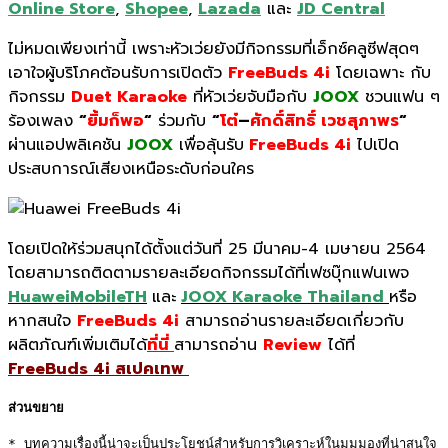
Online Store
,
Shopee
,
Lazada
และ
JD Central
ไม่หมดเพียงเท่านี้ เพราะหัวเว่ยยังมีกิจกรรมที่เอ็กซ์คลูซีฟสุดๆ
เอาใจผู้บริโภคต้อนรับการเปิดตัว
FreeBuds 4i
โดยเฉพาะ กับ
กิจกรรม
Duet Karaoke
ที่หัวเว่ยจับมือกับ
JOOX
ชวนแฟน ๆ
ร้องเพลง
“
ยิ้มก็พอ
“
ร่วมกับ
“
โต๋
–
ศักดิ์สิทธิ์ เวชสุภาพร
“
ผ่านแอปพลิเคชัน
JOOX
เพื่อลุ้นรับ
FreeBuds 4i
ไปเปิด
ประสบการณ์เสียงเหนือระดับก่อนใคร
โดยเปิดให้ร่วมสนุกได้ตั้งแต่วันที่ 25 มีนาคม-4 เมษายน 2564
โดยสามารถติดตามรายละเอียดกิจกรรมได้ที่เฟซบุ๊กแฟนเพจ
HuaweiMobileTH
และ
JOOX Karaoke Thailand
หรือ
หากสนใจ
FreeBuds 4i
สามารถอ่านรายละเอียดเกี่ยวกับ
ผลิตภัณฑ์เพิ่มเติมได้
ที่นี่
สามารถอ่าน
Review
ได้ที่
FreeBuds 4i สเปคเทพ
ส่วนขยาย
* บทความเรื่องนี้น่าจะเป็นประโยชน์สำหรับการวิเคราะห์ในมุมมองที่น่าสนใจ 
