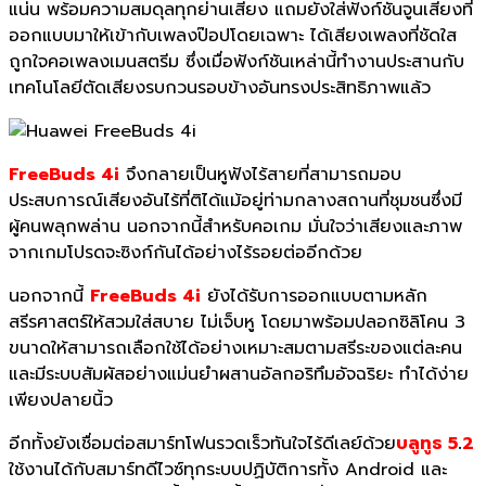
แน่น พร้อมความสมดุลทุกย่านเสียง แถมยังใส่ฟังก์ชันจูนเสียงที่
ออกแบบมาให้เข้ากับเพลงป๊อปโดยเฉพาะ ได้เสียงเพลงที่ชัดใส
ถูกใจคอเพลงเมนสตรีม ซึ่งเมื่อฟังก์ชันเหล่านี้ทำงานประสานกับ
เทคโนโลยีตัดเสียงรบกวนรอบข้างอันทรงประสิทธิภาพแล้ว
FreeBuds 4i
จึงกลายเป็นหูฟังไร้สายที่สามารถมอบ
ประสบการณ์เสียงอันไร้ที่ติได้แม้อยู่ท่ามกลางสถานที่ชุมชนซึ่งมี
ผู้คนพลุกพล่าน นอกจากนี้สำหรับคอเกม มั่นใจว่าเสียงและภาพ
จากเกมโปรดจะซิงก์กันได้อย่างไร้รอยต่ออีกด้วย
นอกจากนี้
FreeBuds 4i
ยังได้รับการออกแบบตามหลัก
สรีรศาสตร์ให้สวมใส่สบาย ไม่เจ็บหู โดยมาพร้อมปลอกซิลิโคน 3
ขนาดให้สามารถเลือกใช้ได้อย่างเหมาะสมตามสรีระของแต่ละคน
และมีระบบสัมผัสอย่างแม่นยำผสานอัลกอริทึมอัจฉริยะ ทำได้ง่าย
เพียงปลายนิ้ว
อีกทั้งยังเชื่อมต่อสมาร์ทโฟนรวดเร็วทันใจไร้ดีเลย์ด้วย
บลูทูธ 5
.
2
ใช้งานได้กับสมาร์ทดีไวซ์ทุกระบบปฏิบัติการทั้ง Android และ