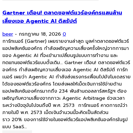
Gartner เตือน! ตลาดซอฟต์แวร์องค์กรแสนล้าน
เสี่ยงเจอ Agentic AI ดิสรัปต์
beer
-
กรกฎาคม 18, 2026
0
การ์ทเนอร์ (Gartner) เผยรายงานล่าสุด มูลค่าตลาดซอฟต์แวร์
แอปพลิเคชันองค์กร กำลังเผชิญความเสี่ยงครั้งใหญ่จากการมา
ของ Agentic AI ที่จะเข้ามาเปลี่ยนรูปแบบการทำงาน และ
ทดแทนซอฟต์แวร์แบบดั้งเดิม... Gartner เตือน! ตลาดซอฟต์แวร์
องค์กร กำลังเผชิญความเสี่ยงเจอ Agentic AI ดิสรัปต์ การ์ท
เนอร์ เผยว่า Agentic AI กำลังส่งแรงกระเพื่อมไปยังโมเดลราย
ได้ของซอฟต์แวร์องค์กร โดยส่งผลให้เม็ดเงินการใช้จ่ายด้าน
แอปพลิเคชันองค์กรมากถึง 234 พันล้านดอลลาร์สหรัฐฯ ต้อง
เผชิญกับความเสี่ยงจากภาวะ Agentic Arbitrage ช่วงเวลา
ระหว่างปัจจุบันไปจนถึงปี พ.ศ. 2573 การ์ทเนอร์ คาดการณ์ว่า
ภายในปี พ.ศ. 2573 เม็ดเงินจำนวนนี้จะคิดเป็นสัดส่วน
ราว 20% ของการใช้จ่ายในซอฟต์แวร์แอปพลิเคชันองค์กรในรูป
แบบ SaaS...