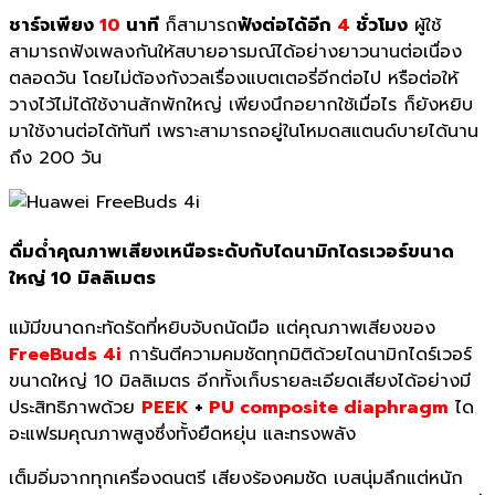
ชาร์จเพียง
10
นาที
ก็สามารถ
ฟังต่อได้อีก
4
ชั่วโมง
ผู้ใช้
สามารถฟังเพลงกันให้สบายอารมณ์ได้อย่างยาวนานต่อเนื่อง
ตลอดวัน โดยไม่ต้องกังวลเรื่องแบตเตอรี่อีกต่อไป หรือต่อให้
วางไว้ไม่ได้ใช้งานสักพักใหญ่ เพียงนึกอยากใช้เมื่อไร ก็ยังหยิบ
มาใช้งานต่อได้ทันที เพราะสามารถอยู่ในโหมดสแตนด์บายได้นาน
ถึง 200 วัน
ดื่มด่ำคุณภาพเสียงเหนือระดับกับไดนามิกไดรเวอร์ขนาด
ใหญ่
10 มิลลิเมตร
แม้มีขนาดกะทัดรัดที่หยิบจับถนัดมือ แต่คุณภาพเสียงของ
FreeBuds 4i
การันตีความคมชัดทุกมิติด้วยไดนามิกไดร์เวอร์
ขนาดใหญ่ 10 มิลลิเมตร อีกทั้งเก็บรายละเอียดเสียงได้อย่างมี
ประสิทธิภาพด้วย
PEEK
+
PU composite diaphragm
ได
อะแฟรมคุณภาพสูงซึ่งทั้งยืดหยุ่น และทรงพลัง
เต็มอิ่มจากทุกเครื่องดนตรี เสียงร้องคมชัด เบสนุ่มลึกแต่หนัก