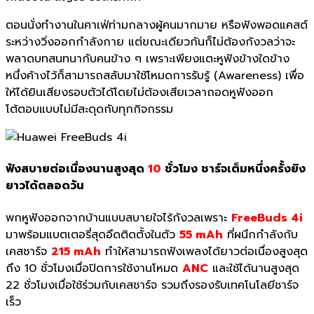
ตอนนั่งทำงานในคาเฟ่ท่ามกลางผู้คนมากมาย หรือฟังพอดแคสต์
ระหว่างวิ่งออกกำลังกาย แต่ขณะเดียวกันก็ไม่ต้องกังวลว่าจะ
พลาดบทสนทนากับคนข้าง ๆ เพราะเพียงแตะหูฟังข้างใดข้าง
หนึ่งค้างไว้ก็สามารถสลับมาใช้โหมดการรับรู้ (Awareness) เพื่อ
ให้ได้ยินเสียงรอบตัวได้โดยไม่ต้องเสียเวลาถอดหูฟังออก
โต้ตอบแบบไม่มีสะดุดกับทุกกิจกรรม
ฟังสบายต่อเนื่องนานสูงสุด
10
ชั่วโมง
ชาร์จเต็มหนึ่งครั้งยิง
ยาวได้ตลอดวัน
พกหูฟังออกจากบ้านแบบสบายใจไร้กังวลเพราะ
FreeBuds 4i
มาพร้อมแบตเตอรี่สุดอึดติดตั้งในตัว
55 mAh
ที่ผนึกกำลังกับ
เคสชาร์จ
215 mAh
ทำให้สามารถฟังเพลงได้ยาวต่อเนื่องสูงสุด
ถึง 10 ชั่วโมงเมื่อปิดการใช้งานโหมด
ANC
และใช้ได้นานสูงสุด
22 ชั่วโมงเมื่อใช้ร่วมกับเคสชาร์จ รวมถึงรองรับเทคโนโลยีชาร์จ
เร็ว