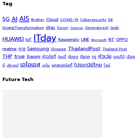
Tag
AI
AIS
5G
Cloud
COVID-19
Cybersecurity
DE
Brother
dtac
DigitalTransformation
Grab
Epson
Gartner
GenerativeAI
ITday
HUAWEI
Kaspersky
NT
IoT
LINE
OPPO
Microsoft
ThailandPost
Samsung
realme
Shopee
Thailand Post
RTB
THP
true
หัวเว่ย
Xiaomi
ข่าวไอที
ซัมซุง
ดีแทค
ทรู
ออปโป้
เรียล
ช้อปปี้
เอไอเอส
ไปรษณีย์ไทย
แคสเปอร์สกี้
มี
ไลน์
เสียวหมี่
แกร็บ
Future Tech