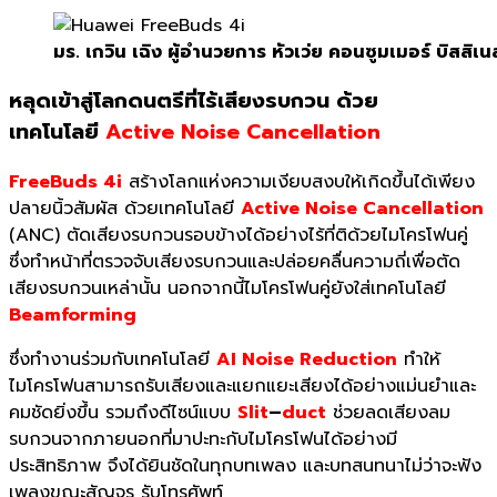
มร. เกวิน เฉิง ผู้อำนวยการ หัวเว่ย คอนซูมเมอร์ บิสสิเ
หลุดเข้าสู่โลกดนตรีที่
ไร้เสียงรบกวน ด้วย
เทคโนโลยี
Active Noise Cancellation
FreeBuds 4i
สร้างโลกแห่งความเงียบสงบให้เกิดขึ้นได้เพียง
ปลายนิ้วสัมผัส ด้วยเทคโนโลยี
Active Noise Cancellation
(ANC) ตัดเสียงรบกวนรอบข้างได้อย่างไร้ที่ติด้วยไมโครโฟนคู่
ซึ่งทำหน้าที่ตรวจจับเสียงรบกวนและปล่อยคลื่นความถี่เพื่อตัด
เสียงรบกวนเหล่านั้น นอกจากนี้ไมโครโฟนคู่ยังใส่เทคโนโลยี
Beamforming
ซึ่งทำงานร่วมกับเทคโนโลยี
AI Noise Reduction
ทำให้
ไมโครโฟนสามารถรับเสียงและแยกแยะเสียงได้อย่างแม่นยำและ
คมชัดยิ่งขึ้น รวมถึงดีไซน์แบบ
Slit
–
duct
ช่วยลดเสียงลม
รบกวนจากภายนอกที่มาปะทะกับไมโครโฟนได้อย่างมี
ประสิทธิภาพ จึงได้ยินชัดในทุกบทเพลง และบทสนทนาไม่ว่าจะฟัง
เพลงขณะสัญจร รับโทรศัพท์