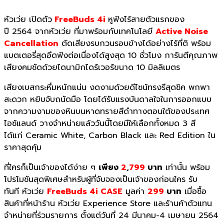
หัวเว่ย
เปิดตัว
FreeBuds
4
i
หูฟังไร้สายตัวแรกของ
ปี
2564
จากหัวเว่ย ที่มาพร้อมกับเทคโนโลยี
Active Noise
Cancellation
ตัดเสียงรบกวนรอบข้างได้อย่
างไร้ที่ติ พร้อม
แบตเตอรี่สุดอึดฟังต่อเนื่
องได้สูงสุด
10
ชั่วโมง การันตีคุณภาพ
เสียงคมชัดด้
วยไดนามิกไดร์เวอร์ขนาด
10
มิลลิเมตร
เสียงเบสกระหึ่มหนักแน่น งดงามด้วยดีไซน์ทรงรีสุดชิค พกพา
สะดวก หยิบจับถนัดมือ โดยได้รับแรงบั
นดาลใจในการออกแบบ
จากความงามของ
หินบนหาดทรายสีดำทางตอนใต้
ของประเทศ
ไอซ์แลนด์ วางจำหน่ายแล้ววันนี้โดยมีให้
เลือกทั้งหมด
3
สี
ได้แก่
Ceramic White,
Carbon Black
และ
Red Edition
ใน
ราคา
สุดคุ้ม
ที่ใครก็เป็นเจ้
าของได้ง่าย ๆ
เพียง
2
,
799
บาท
เท่านั้น พร้อม
โปรโมชันสุดพิเศษสำหรับผู้
ที่จับจองเป็นเจ้าของก่อนใคร
รับ
ทันที
หัวเว่ย
FreeBuds
4
i CASE
มูลค่า
299
บาท
เมื่อซื้อ
สินค้าที่หน้าร้าน
หัวเว่ย Experience Store
และร้านค้าตัวแทน
จำหน่ายที่ร่
วมรายการ ตั้งแต่วันที่
24
มีนาคม-
4
เมษายน
2564