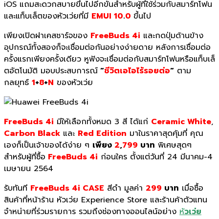
iOS แถมสะดวกสบายขึ้นไปอีกขั้นสำหรับผู้ที่ใช้ร่วมกับสมาร์ทโฟน
และแท็บเล็ตของหัวเว่ยที่มี
EMUI 10
.
0
ขึ้นไป
เพียงเปิดฝาเคสชาร์จของ
FreeBuds 4i
และกดปุ่มด้านข้าง
อุปกรณ์ทั้งสองก็จะเชื่อมต่อกันอย่างง่ายดาย หลังการเชื่อมต่อ
ครั้งแรกเพียงครั้งเดียว หูฟังจะเชื่อมต่อกับสมาร์ทโฟนหรือแท็บเล็
ตอัตโนมัติ มอบประสบการณ์
“
ชีวิตเอไอไร้รอยต่อ
“
ตาม
กลยุทธ์
1
+
8
+
N
ของหัวเว่ย
FreeBuds 4i
มีให้เลือกทั้งหมด 3 สี ได้แก่
Ceramic White
,
Carbon Black
และ
Red Edition
มาในราคาสุดคุ้มที่ คุณ
เองก็เป็นเจ้าของได้ง่าย ๆ
เพียง
2
,
799
บาท
พิเศษสุดๆ
สำหรับผู้ที่ซื้อ
FreeBuds 4i
ก่อนใคร ตั้งแต่วันที่ 24 มีนาคม-4
เมษายน 2564
รับทันที
FreeBuds 4i CASE
สีดำ มูลค่า
299
บาท
เมื่อซื้อ
สินค้าที่หน้าร้าน หัวเว่ย Experience Store และร้านค้าตัวแทน
จำหน่ายที่ร่วมรายการ รวมถึงช่องทางออนไลน์อย่าง
หั
วเว่ย