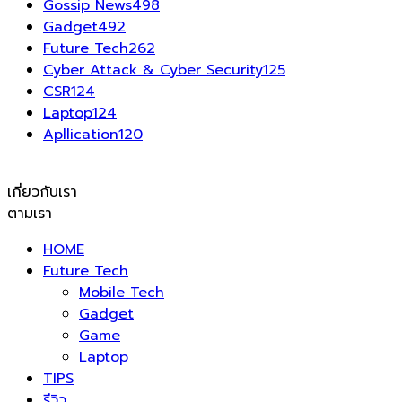
Gossip News
498
Gadget
492
Future Tech
262
Cyber Attack & Cyber Security
125
CSR
124
Laptop
124
Apllication
120
เกี่ยวกับเรา
ตามเรา
HOME
Future Tech
Mobile Tech
Gadget
Game
Laptop
TIPS
รีวิว