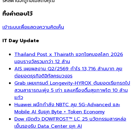
รหัสผ่านจะถูกอีเมล์ถึงคุณ
ทิ้งคำตอบไว้
เข้าระบบเพื่อแสดงความคิดเห็น
IT Day Update
Thailand Post x Thairath แจกโชคบอลโลก 2026
มอบรางวัลรวมกว่า 12 ล้าน
AIS เผยผลงาน Q2/2569 กำไร 13,716 ล้านบาท ลุย
ต่อยอดธุรกิจดิจิทัลครบวงจร
Grab เผยเทรนด์ Longevity-HYROX ดันยอดเรียกรถไป
สวนสาธารณะพุ่ง 5 เท่า และเครื่องดื่มสุขภาพโต 10 ล้าน
แก้ว
Huawei ผนึกกำลัง NBTC ลุย 5G-Advanced และ
Mobile AI รับยุค Byte + Token Economy
Dow เปิดตัว DOWFROST™ LC 25 นวัตกรรมสารหล่อ
เย็นรองรับ Data Center ยุค AI