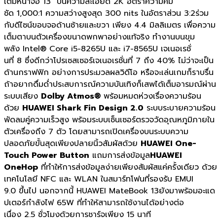
เต็มหน้าจอ 13″ บนความละเอียด 2K อัตราความคม
ชัด 1,000:1 ความสว่างสูงสุด 300 nits ในอัตราส่วน 3:2ร่วม
กับดีไซน์ขอบจอด้านซ้ายและขวา เพียง 4.4 มิลลิเมตร เพื่อความ
เต็มตาบนตัวเครื่องขนาดพกพาอย่างแท้จริง ทำงานบนขุม
พลัง Intel® Core i5-8265U และ i7-8565U เจเนอเรชั่
นที่ 8 ซึ่งดีกว่าโปรเซสเซอร์เจเนอเรชั่นที่ 7 ถึง 40% ไม่ว่าจะเป็น
ด้านกราฟฟิก อย่างการประมวลผลวิดีโอ หรือจะเล่นเกมก็ราบรื่น
ถ้าอยากดื่มด่ำประสบการณ์ความบันเทิงก็เสพได้เต็มอารมณ์ผ่าน
ระบบเสียง
Dolby Atmos®
พร้อมหมดห่วงเรื่องความร้อน
ด้วย
HUAWEI Shark Fin Design 2.0
ระบบระบายความร้อน
พัดลมคู่ความเร็วสูง พร้อมระบบเซ็นเซอร์ตรวจวัดอุณหภูมิภายใน
ตัวเครื่องถึง 7 ตัว โดยสามารถเปิดเครื่องบนระบบความ
ปลอดภัยขั้นสุดเพียงปลายนิ้วสัมผัสด้วย
HUAWEI One-
Touch Power Button
แถมการส่งข้อมูล
HUAWEI
OneHop
ที่ทำให้การส่งข้อมูลง่ายเพียงสัมผัสแค่ครั้งเดียว ด้วย
เทคโนโลยี NFC และ WLAN ในสมาร์ทโฟนที่รองรับ EMUI
9.0 ขึ้นไป นอกจากนี้ HUAWEI MateBook 13ยังมาพร้อมอะแด
ปเตอร์กำลังไฟ 65W ที่ทำให้สามารถใช้งานได้อย่างต่อ
เนื่อง 2.5 ชั่วโมงด้วยการชาร์จเพียง 15 นาที