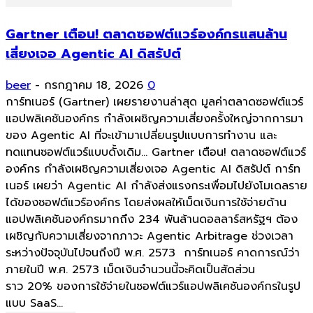
Gartner เตือน! ตลาดซอฟต์แวร์องค์กรแสนล้าน
เสี่ยงเจอ Agentic AI ดิสรัปต์
beer
-
กรกฎาคม 18, 2026
0
การ์ทเนอร์ (Gartner) เผยรายงานล่าสุด มูลค่าตลาดซอฟต์แวร์
แอปพลิเคชันองค์กร กำลังเผชิญความเสี่ยงครั้งใหญ่จากการมา
ของ Agentic AI ที่จะเข้ามาเปลี่ยนรูปแบบการทำงาน และ
ทดแทนซอฟต์แวร์แบบดั้งเดิม... Gartner เตือน! ตลาดซอฟต์แวร์
องค์กร กำลังเผชิญความเสี่ยงเจอ Agentic AI ดิสรัปต์ การ์ท
เนอร์ เผยว่า Agentic AI กำลังส่งแรงกระเพื่อมไปยังโมเดลราย
ได้ของซอฟต์แวร์องค์กร โดยส่งผลให้เม็ดเงินการใช้จ่ายด้าน
แอปพลิเคชันองค์กรมากถึง 234 พันล้านดอลลาร์สหรัฐฯ ต้อง
เผชิญกับความเสี่ยงจากภาวะ Agentic Arbitrage ช่วงเวลา
ระหว่างปัจจุบันไปจนถึงปี พ.ศ. 2573 การ์ทเนอร์ คาดการณ์ว่า
ภายในปี พ.ศ. 2573 เม็ดเงินจำนวนนี้จะคิดเป็นสัดส่วน
ราว 20% ของการใช้จ่ายในซอฟต์แวร์แอปพลิเคชันองค์กรในรูป
แบบ SaaS...