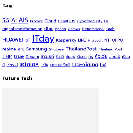
Tag
AI
AIS
5G
Cloud
COVID-19
Cybersecurity
DE
Brother
dtac
DigitalTransformation
Grab
Epson
Gartner
GenerativeAI
ITday
HUAWEI
Kaspersky
NT
IoT
LINE
OPPO
Microsoft
ThailandPost
Samsung
realme
Shopee
Thailand Post
RTB
THP
true
หัวเว่ย
Xiaomi
ข่าวไอที
ซัมซุง
ดีแทค
ทรู
ออปโป้
เรียล
ช้อปปี้
เอไอเอส
ไปรษณีย์ไทย
แคสเปอร์สกี้
มี
ไลน์
เสียวหมี่
แกร็บ
Future Tech