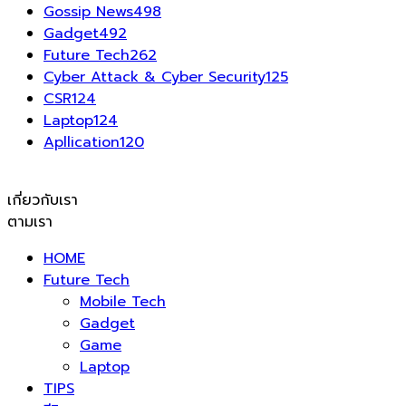
Gossip News
498
Gadget
492
Future Tech
262
Cyber Attack & Cyber Security
125
CSR
124
Laptop
124
Apllication
120
เกี่ยวกับเรา
ตามเรา
HOME
Future Tech
Mobile Tech
Gadget
Game
Laptop
TIPS