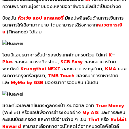
ความพยายามมุ่งร้
ายของเหล่ามิจฉาชีพออนไลน์ได้เป็นอย่างดี
ปัจจุบัน
หัวเว่ย แอป แกลเลอรี่
มีแอปพลิเคชันด้านการเงิ
นการ
ธนาคารให้เลือกมากมาย โดยสามารถเสิร์ชหาจาก
หมวดการเงิ
น
(Finance)
ได้เลย
โดยมีแอปธนาคารชั้
นนำของประเทศไทยครบถ้วน ได้แก่
K
–
Plus
ของธนาคารกสิกรไทย
,
SCB Easy
ของธนาคารไทย
พาณิชย์
Krungthai
NEXT
ของธนาคารกรุงไทย
,
KMA
ของ
ธนาคารกรุงศรีอยุธยา
,
TMB Touch
ของธนาคารทหารไทย
และ
MyMo by GSB
ของธนาคารออมสิน เป็นต้น
ขณะที่แอปพลิเคชันตระกูลกระเป๋
าเงินดิจิทัล อาทิ
True Money
(Wallet)
หรือแอปเพื่อการชำระเงิน
อย่าง
My AIS
และการสะสม
คะแนนบัตรเครดิ
ต และการใช้จ่ายต่าง ๆ เช่น
The1
หรือ
Rabbit
Reward
สามารถเลือกหาดาวน์โหลดได้จากหม
วดไลฟ์สไตล์