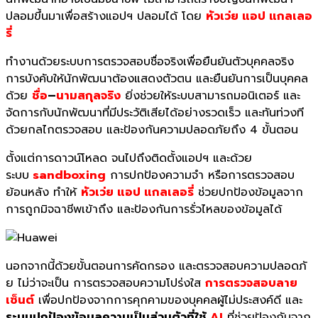
ปลอมขึ้นมาเพื่อสร้างแอปฯ ปลอมได้ โดย
หัวเว่ย แอป แกลเลอ
รี่
ทำงานด้วยระบบการตรวจสอบชื่อจริงเพื่อยืนยันตัวบุคคลจริง
การบังคับให้นักพัฒนาต้องแสดงตัวตน และยืนยันการเป็นบุคคล
ด้วย
ชื่อ
–
นามสกุลจริง
ยิ่งช่วยให้ระบบสามารถมอนิเตอร์ และ
จัดการกับนักพัฒนาที่มีประวัติเสียได้อย่างรวดเร็ว และทันท่วงที
ด้วยกลไกตรวจสอบ และป้องกันความปลอดภัยถึง 4 ขั้นตอน
ตั้งแต่การดาวน์
โหลด จนไปถึงติดตั้งแอปฯ และด้วย
ระบบ
sandboxing
การปกป้องความจำ หรือการตรวจสอบ
ย้อนหลัง ทำให้
หัวเว่ย แอป แกลเลอรี่
ช่วยปกป้องข้อมูลจาก
การถูกมิจฉาชีพเข้าถึง และป้องกันการรั่วไหลของข้อมูลได้
นอกจากนี้
ด้วยขั้นตอนการคั
ดกรอง และตรวจสอบความปลอดภั
ย ไม่ว่าจะเป็น การตรวจสอบความโปร่งใส
การตรวจสอบลาย
เซ็นต์
เพื่อปกป้องจากการคุกคามของบุ
คคลผู้ไม่ประสงค์ดี และ
ระบบปกป้องข้อมูลความเป็นส่วนตั
วที่ใช้
AI
ที่
ช่วยป้องกันจาก