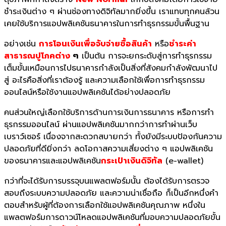
ชำระเงินต่าง ๆ ผ่านช่องทางดิจิทัลมากยิ่งขึ้น เราแทบทุกคนล้วน
เคยใช้บริการแอปพลิเคชันธนาคารในการทำธุรกรรมขั้นพื้นฐาน
อย่างเช่น
การโอนเงินเพื่อจับจ่ายซื้อสินค้า
หรือ
ชำระค่า
สาธารณปูโภคต่าง
ๆ
เป็นต้น การจะยกระดับสู่การทำธุรกรรม
เต็มขั้นเหมือนการไปธนาคารกำลังเป็นสิ่งที่สังคมกำลังพัฒนาไป
สู่ อะไรคือสิ่งที่เราต้องรู้ และความเลือกใช้เพื่อการทำธุรกรรม
ออนไลน์หรือใช้งานแอปพลิเคชันได้อย่างปลอดภัย
คนส่วนใหญ่เลือกใช้บริการด้านการเงินการธนาคาร หรือการทำ
ธุรกรรมออนไลน์ ผ่านแอปพลิเคชันมากกว่าการทำผ่านเว็บ
เบราว์เซอร์ เนื่องจากสะดวกสบายกว่า ทั้งยังมีระบบป้องกันความ
ปลอดภัยที่ดียิ่งกว่า ลดโอกาสความเสี่ยงต่าง ๆ แอปพลิเคชัน
ของธนาคารและแอปพลิเคชัน
กระเป๋าเงินดิจิทัล
(e-wallet)
กว่าที่จะได้รับการบรรจุบนแพลตฟอร์มนั้น ต้องได้รับการตรวจ
สอบถึงระบบความปลอดภัย และความน่าเชื่อถือ ก็เป็นอีกหนึ่งคำ
ตอบสำหรับผู้ที่ต้องการเลือกใช้แอปพลิเคชันคุณภาพ หนึ่งใน
แพลตฟอร์มการดาวน์โหลดแอปพลิเคชันที่มอบความปลอดภัยขั้น