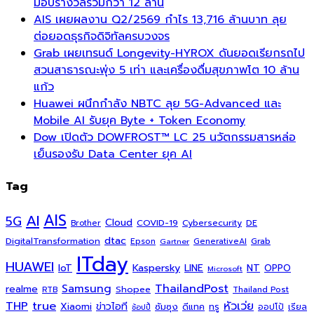
มอบรางวัลรวมกว่า 12 ล้าน
AIS เผยผลงาน Q2/2569 กำไร 13,716 ล้านบาท ลุย
ต่อยอดธุรกิจดิจิทัลครบวงจร
Grab เผยเทรนด์ Longevity-HYROX ดันยอดเรียกรถไป
สวนสาธารณะพุ่ง 5 เท่า และเครื่องดื่มสุขภาพโต 10 ล้าน
แก้ว
Huawei ผนึกกำลัง NBTC ลุย 5G-Advanced และ
Mobile AI รับยุค Byte + Token Economy
Dow เปิดตัว DOWFROST™ LC 25 นวัตกรรมสารหล่อ
เย็นรองรับ Data Center ยุค AI
Tag
AI
AIS
5G
Cloud
COVID-19
Cybersecurity
DE
Brother
dtac
DigitalTransformation
Grab
Epson
Gartner
GenerativeAI
ITday
HUAWEI
Kaspersky
NT
IoT
LINE
OPPO
Microsoft
ThailandPost
Samsung
realme
Shopee
Thailand Post
RTB
THP
true
หัวเว่ย
Xiaomi
ข่าวไอที
ซัมซุง
ดีแทค
ทรู
ออปโป้
เรียล
ช้อปปี้