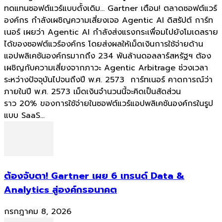
ทดแทนซอฟต์แวร์แบบดั้งเดิม... Gartner เตือน! ตลาดซอฟต์แวร์
องค์กร กำลังเผชิญความเสี่ยงเจอ Agentic AI ดิสรัปต์ การ์ท
เนอร์ เผยว่า Agentic AI กำลังส่งแรงกระเพื่อมไปยังโมเดลราย
ได้ของซอฟต์แวร์องค์กร โดยส่งผลให้เม็ดเงินการใช้จ่ายด้าน
แอปพลิเคชันองค์กรมากถึง 234 พันล้านดอลลาร์สหรัฐฯ ต้อง
เผชิญกับความเสี่ยงจากภาวะ Agentic Arbitrage ช่วงเวลา
ระหว่างปัจจุบันไปจนถึงปี พ.ศ. 2573 การ์ทเนอร์ คาดการณ์ว่า
ภายในปี พ.ศ. 2573 เม็ดเงินจำนวนนี้จะคิดเป็นสัดส่วน
ราว 20% ของการใช้จ่ายในซอฟต์แวร์แอปพลิเคชันองค์กรในรูป
แบบ SaaS...
ต้องจับตา! Gartner เผย 6 เทรนด์ Data &
Analytics สู่องค์กรอนาคต
กรกฎาคม 8, 2026