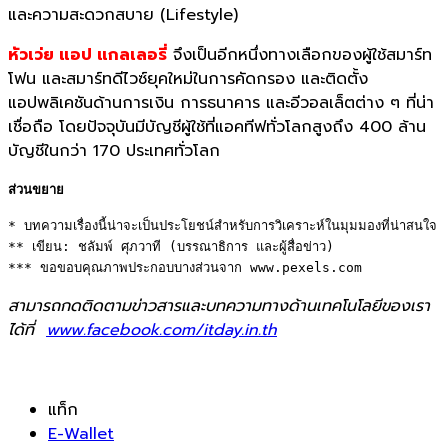
และความสะดวกสบาย
(Lifestyle)
หัวเว่ย แอป แกลเลอรี่
จึง
เป็นอีกหนึ่งทางเลือกของผู้ใช้
สมาร์ท
โฟน และสมาร์ทดีไวซ์ยุ
คใหม่ในการคัดกรอง และติดตั้
ง
แอปพลิเคชันด้านการเงิน การธนาคาร และอีวอลเล็ตต่าง ๆ ที่น่า
เชื่อถือ โดยปัจจุบันมีบัญชีผู้ใช้ที่
แอคทีฟทั่วโลกสูงถึง
400
ล้าน
บัญชีในกว่า
170
ประเทศทั่วโลก
ส่วนขยาย
* บทความเรื่องนี้น่าจะเป็นประโยชน์สำหรับการวิเคราะห์ในมุมมองที่น่าสนใจ 

** เขียน: ชลัมพ์ ศุภวาที (บรรณาธิการ และผู้สื่อข่าว) 

*** ขอขอบคุณภาพประกอบบางส่วนจาก www.pexels.com
สามารถกดติดตามข่าวสารและบทความทางด้านเทคโนโลยีของเรา
ได้ที่
www.facebook.com/itday.in.th
แท็ก
E-Wallet