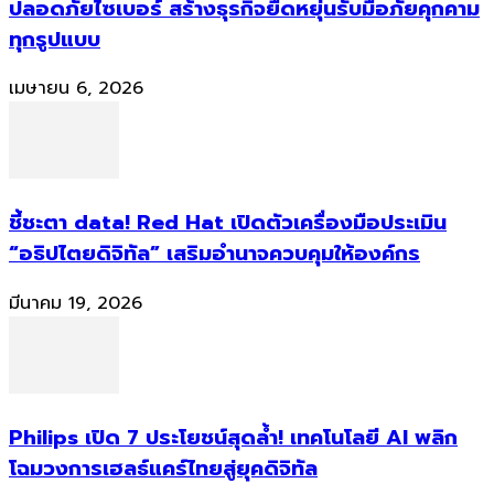
ปลอดภัยไซเบอร์ สร้างธุรกิจยืดหยุ่นรับมือภัยคุกคาม
ทุกรูปแบบ
เมษายน 6, 2026
ชี้ชะตา data! Red Hat เปิดตัวเครื่องมือประเมิน
“อธิปไตยดิจิทัล” เสริมอำนาจควบคุมให้องค์กร
มีนาคม 19, 2026
Philips เปิด 7 ประโยชน์สุดล้ำ! เทคโนโลยี AI พลิก
โฉมวงการเฮลธ์แคร์ไทยสู่ยุคดิจิทัล