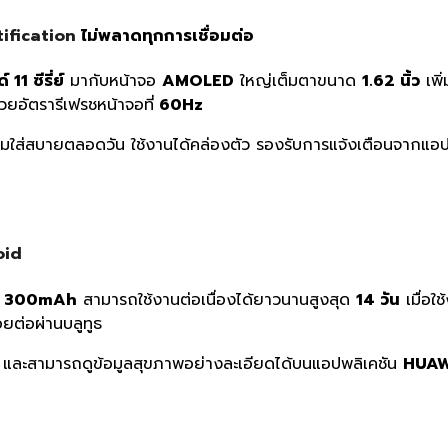
ification
ไม่พลาดทุกการเชื่อมต่อ
11 ซีรี่ย์
มากับหน้าจอ
AMOLED
ใหญ่เต็มตาขนาด
1.62 นิ้ว
เพิ่
้วยอัตรารีเฟรชหน้าจอที่
60Hz
สวมใส่สบายตลอดวัน ใช้งานได้คล่องตัว รองรับการแจ้งเตือนจากแอ
oid
ด
300mAh
สามารถใช้งานต่อเนื่องได้ยาวนานสูงสุด
14 วัน
เมื่อใ
อยต่อผ่านบลูทูธ
เจอ และสามารถดูข้อมูลสุขภาพอย่างละเอียดได้บนแอปพลิเคชัน
HUAW