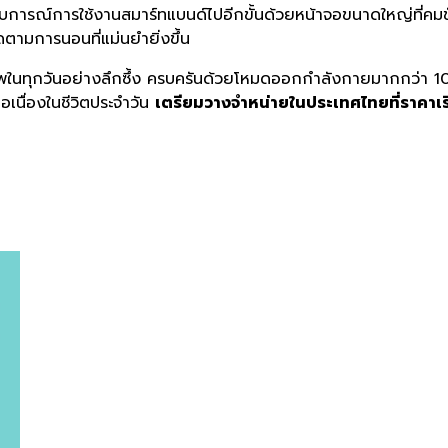
ะสบการณ์
การใช้งานสมาร์ทแบนด์ไปอีกขั้
นด้วยหน้าจอขนาดใหญ่ที่คมชั
ดตามการนอนที่แม่
นยำยิ่งขึ้น
พในทุกวั
นอย่างลึกซึ้ง ครบครันด้วยโหมดออกกำลั
งกายมากกว่า
1
เนื่
องในชีวิตประจำวัน
เตรียมวางจำหน่ายในประเทศไทยที่
ราคาเร