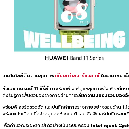
เทคโนโลยีติดตามสุขภาพ
เทียบเท่าสมาร์ทวอทช์
ในราคาสมาร์
หัวเว่ย แบรนด์ 11 ซีรี่ย์
มาพร้อมฟีเจอร์ดูแลสุขภาพอัจฉริยะที่คร
ถึงรับรู้การฟื้นตัวของร่างกายผ่านค่าเฉลี่ย
ความแปรปรวนของอัต
พร้อมฟีเจอร์ตรวตวัด และบันทึกค่าทางร่างกายอย่างรอบด้าน ไม่
พร้อมแจ้งเตือนเมื่อค่าอยู่นอกช่วงปกติ รวมถึงฟีเจอร์บันทึกรอบเ
เพื่อคำนวณระยะตกไข่ได้อย่างเป็นระบบพร้อม
Intelligent Cycl