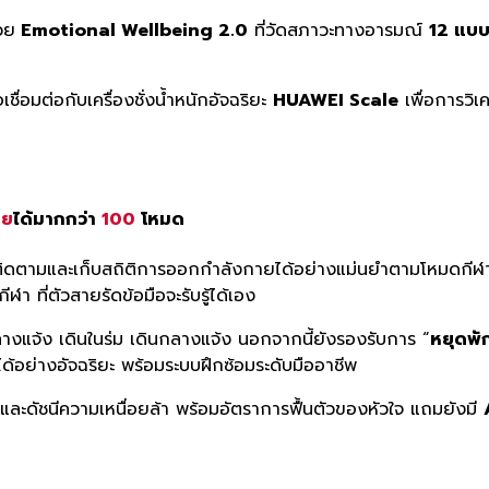
วย
Emotional Wellbeing 2.0
ที่วัดสภาวะทางอารมณ์
12 แบ
อเชื่อมต่อกับเครื่องชั่งน้ำหนักอัจฉริยะ
HUAWEI Scale
เพื่อการวิ
าย
ได้มากกว่า
100
โหมด
ิดตามและเก็บสถิติการออกกำลังกายได้อย่างแม่นยำตามโหมดกีฬาต่
 ที่ตัวสายรัดข้อมือจะรับรู้ได้เอง
ิ่งกลางแจ้ง เดินในร่ม เดินกลางแจ้ง นอกจากนี้ยังรองรับการ “
หยุดพั
้อย่างอัจฉริยะ พร้อมระบบฝึกซ้อมระดับมืออาชีพ
 และดัชนีความเหนื่อยล้า พร้อมอัตราการฟื้นตัวของหัวใจ แถมยังมี