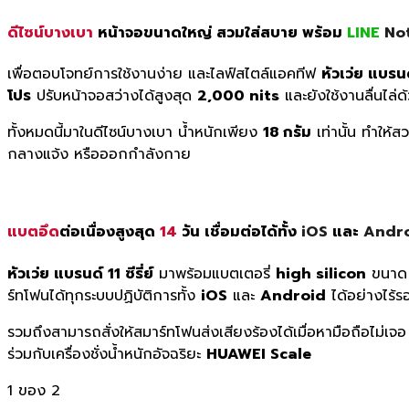
ดีไซน์บางเบา
หน้าจอขนาดใหญ่ สวมใส่สบาย พร้อม
LINE
Not
เพื่อตอบโจทย์การใช้งานง่าย และไลฟ์สไตล์แอคทีฟ
หัวเว่ย แบรนด์ 
โปร
ปรับหน้าจอสว่างได้สูงสุด
2,000 nits
และยังใช้งานลื่นไล่ด
ทั้งหมดนี้มาในดีไซน์บางเบา น้ำหนักเพียง
18 กรัม
เท่านั้น ทำให้
กลางแจ้ง หรือออกกำลังกาย
แบตอึด
ต่อเนื่องสูงสุด
14
วัน เชื่อมต่อได้ทั้ง
iOS
และ
Andr
หัวเว่ย แบรนด์ 11 ซีรี่ย์
มาพร้อมแบตเตอรี่
high silicon
ขนา
ร์ทโฟนได้ทุกระบบปฏิบัติการทั้ง
iOS
และ
Android
ได้อย่างไร้ร
รวมถึงสามารถสั่งให้สมาร์ทโฟนส่งเสียงร้องได้เมื่อหามือถือไม่
ร่วมกับเครื่องชั่งน้ำหนักอัจฉริยะ
HUAWEI Scale
1
ของ 2