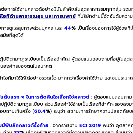
ลต่อการใช้งานคลาวด์อย่างมีนัยสำคัญในอุตสาหกรรมทุกกลุ่ม รวม
ไอทีด้
านสาธารณสุข และการแพทย์
ที่บริษัทด้านนี้จัดอันดั
บความ
บการดูแลสุขภาพส่วนบุ
คคล และ
44
%
เป็นเรื่องของการใช้ผู้ช่วยที่
เ
สมั
ยที่สุดได้
ิบัติ
ตามกฎระเบียบเป็นเรื่องสำคัญ ผู้ตอบแบบสอบถามที่อยู่ในอุ
ตสา
ในองค์
กรของตนในอนาคต
ไอทีมาใช้ให้ได้อย่
างรวดเร็ว มากกว่าเรื่องค่าใช้จ่
าย และงบประมาณ 
นดับแรก ๆ ในการตัดสินใจเลือกใช้คลาวด์
: ผู้ตอบแบบสอบถา
บัติตามกฎระเบียบ ส่วนเรื่องค่าใช้จ่ายเป็นเรื่องที่สำคัญรองล
อบถามเกินครึ่ง (
60
.
4
%
) ระบุว่า สถานะการรักษาความปลอดภัยของอ
ยมีพับลิคคลาวด์รั้งท้าย
: จากรายงาน
ECI 2019
พบว่า อุตสาหกร
ามเกือบ
33
%
เลือกให้ไฮบริดคลาวด์มีความปลอดภัยสูงสุด ซึ่งนับว่าส