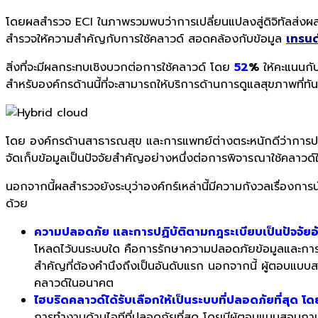
โดยผลสำรวจ ECI ในภาพรวมพบว่าการเปลี่ยนแปลงสู่ดิจิทัลส่งผ
สำรวจให้ความสำคัญกับการใช้คลาวด์ สอดคล้องกับข้อมูล
เทรนด์
สิ่งที่จะมี
ผลกระทบเชิงบวกต่อการใช้คลาวด์ โดย
52
%
ให้คะแนนกั
สำหรับองค์
กรด้านนี้ที่จะสามารถให้บริ
การด้านการดูแลสุขภาพที่ทัน
โดย
องค์กรด้านสาธารณสุข และการแพทย์
ต่างตระหนักดีว่าการปฏ
จัดเก็
บข้อมูลเป็นปัจจัยสำคัญอย่างหนึ่
งต่อการพิจารณาใช้คลาวด์
นอกจากนี้ผลสำรวจยังระบุว่าองค์
กร์เหล่านี้มีความกังวลเรื่
องการนำ
ด้วย
ความปลอดภัย และการปฏิบัติตามกฎระเบียบเป็นปัจจัยอั
โหลดไว้บนระบบใด คือการรักษาความปลอดภัยข้อมูลและการปฏิ
สำคัญที่ต้องคำนึงถึงเป็นอันดับแรก นอกจากนี้ ผู้ตอบแบบส
คลาวด์ในอนาคต
ไฮบริดคลาวด์ได้รับเลือกให้เป็นระบบที่ปลอดภัยที่สุด โด
การทำงานด้านไอทีที่ปลอดภัยที่สุด โดยมีผู้ตอบแบบสอบถ