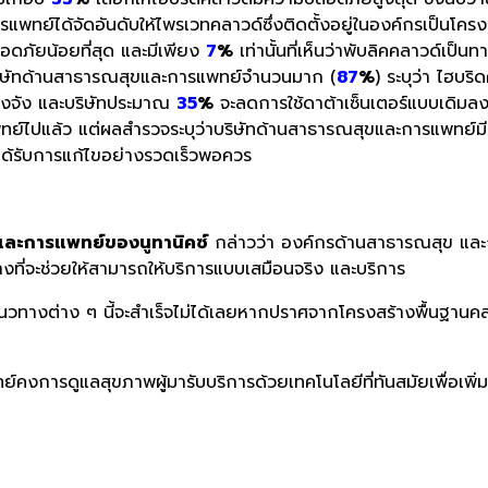
รแพทย์ได้จัดอันดับให้ไพรเวทคลาวด์ซึ่งติดตั้งอยู่ในองค์กรเป็นโคร
อดภัยน้อยที่สุด และมีเพียง
7
%
เท่านั้นที่เห็นว่าพับลิคคลาวด์เป็
ิษัทด้านสาธารณสุขและการแพทย์จำนวนมาก (
87
%
) ระบุว่า ไฮบร
ริงจัง และบริษัทประมาณ
35
%
จะลดการใช้ดาต้าเซ็นเตอร์แบบเดิมลง 
ปแล้ว แต่ผลสำรวจระบุว่าบริษัทด้านสาธารณสุขและการแพทย์มีควา
ะได้รับการแก้ไขอย่างรวดเร็วพอควร
 และการแพทย์ของนูทานิคซ์
กล่าวว่า องค์กรด้านสาธารณสุข และก
ทางที่จะช่วยให้สามารถให้บริการแบบเสมือนจริง และบริการ
่งแนวทางต่าง ๆ นี้จะสำเร็จไม่ได้เลยหากปราศจากโครงสร้างพื้นฐานค
คงการดูแลสุขภาพผู้มารับบริการด้วยเทคโนโลยีที่ทันสมัยเพื่อเพิ่มพู