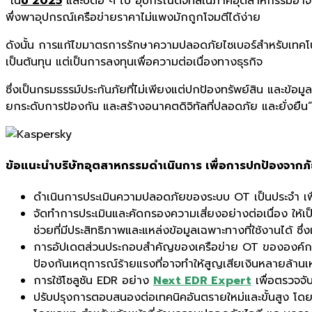
“ใน
ปี 2025
และปีต่อ ๆ ไป อุปกรณ์ดิจิทัลในภาคอุตสาหกรรมอาจก
พึ่งพาอุปกรณ์เครือข่ายราคาไม่แพงมักถูกโจมตีได้ง่าย
ดังนั้น การแก้ไขมาตรการรักษาความปลอดภัยไซเบอร์สำหรับเทคโนโ
เป็นต้นทุน แต่เป็นการลงทุนเพื่อความต่อเนื่องทางธุรกิจ
ซึ่งเป็นกรมธรรม์ประกันภัยที่ไม่เพียงแต่ปกป้องทรัพย์สิน และข้อมู
ยกระดับการป้องกัน และสร้างอนาคตดิจิทัลที่ปลอดภัย และยั่งยืน
ข้อแนะนำบริษัทอุตสาหกรรมดำเนินการ เพื่อการปกป้องจากภ
ดำเนินการประเมินความปลอดภัยของระบบ OT เป็นประจำ เพื่
จัดทำการประเมินและคัดกรองความเสี่ยงอย่างต่อเนื่อง ให้เ
ช่วยที่มีประสิทธิภาพและแหล่งข้อมูลเฉพาะทางที่ใช้งานได้ ซึ่
การอัปเดตส่วนประกอบสำคัญของเครือข่าย OT ขององค์กรอย่
ป้องกันเหตุการณ์ร้ายแรงที่อาจทำให้สูญเสียเงินหลายล้า
การใช้โซลูชัน EDR อย่าง
Next EDR Expert
เพื่อตรวจจั
ปรับปรุงการตอบสนองต่อเทคนิคอันตรายใหม่และขั้นสูง โ