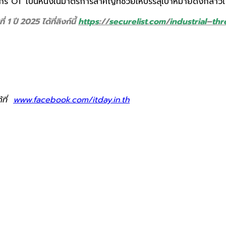
ร OT เป็นหนึ่งในมาตรการสำคัญที่ช่วยให้บรรลุเป้าหมายดังกล่าวไ
 ปี 2025 ได้ที่ลิงก์นี้
https
://
securelist
.
com
/
industrial
–
thr
้ที่
www.facebook.com/itday.in.th