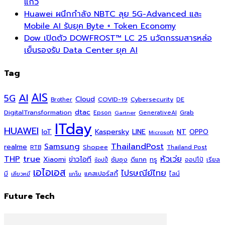
แก้ว
Huawei ผนึกกำลัง NBTC ลุย 5G-Advanced และ
Mobile AI รับยุค Byte + Token Economy
Dow เปิดตัว DOWFROST™ LC 25 นวัตกรรมสารหล่อ
เย็นรองรับ Data Center ยุค AI
Tag
AI
AIS
5G
Cloud
COVID-19
Cybersecurity
DE
Brother
dtac
DigitalTransformation
Grab
Epson
Gartner
GenerativeAI
ITday
HUAWEI
Kaspersky
NT
IoT
LINE
OPPO
Microsoft
ThailandPost
Samsung
realme
Shopee
Thailand Post
RTB
THP
true
หัวเว่ย
Xiaomi
ข่าวไอที
ซัมซุง
ดีแทค
ทรู
ออปโป้
เรียล
ช้อปปี้
เอไอเอส
ไปรษณีย์ไทย
แคสเปอร์สกี้
มี
ไลน์
เสียวหมี่
แกร็บ
Future Tech