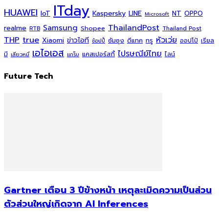
ITday
HUAWEI
Kaspersky
NT
IoT
LINE
OPPO
Microsoft
ThailandPost
Samsung
realme
Shopee
Thailand Post
RTB
THP
true
หัวเว่ย
Xiaomi
ข่าวไอที
ซัมซุง
ดีแทค
ทรู
ออปโป้
เรียล
ช้อปปี้
เอไอเอส
ไปรษณีย์ไทย
แคสเปอร์สกี้
มี
ไลน์
เสียวหมี่
แกร็บ
Future Tech
Gartner เตือน 3 ปีข้างหน้า เหตุละเมิดความเป็นส่วน
ตัวส่วนใหญ่เกิดจาก AI Inferences