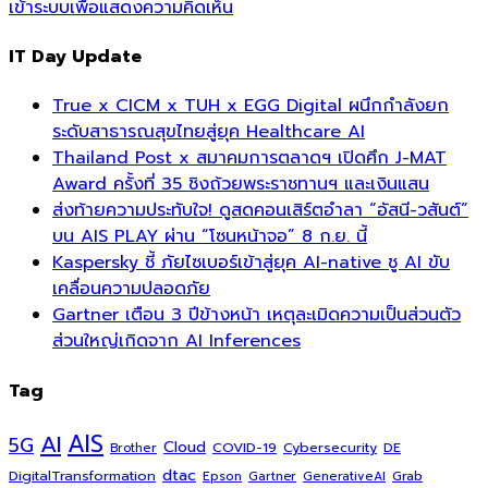
เข้าระบบเพื่อแสดงความคิดเห็น
IT Day Update
True x CICM x TUH x EGG Digital ผนึกกำลังยก
ระดับสาธารณสุขไทยสู่ยุค Healthcare AI
Thailand Post x สมาคมการตลาดฯ เปิดศึก J-MAT
Award ครั้งที่ 35 ชิงถ้วยพระราชทานฯ และเงินแสน
ส่งท้ายความประทับใจ! ดูสดคอนเสิร์ตอำลา “อัสนี-วสันต์”
บน AIS PLAY ผ่าน “โซนหน้าจอ” 8 ก.ย. นี้
Kaspersky ชี้ ภัยไซเบอร์เข้าสู่ยุค AI-native ชู AI ขับ
เคลื่อนความปลอดภัย
Gartner เตือน 3 ปีข้างหน้า เหตุละเมิดความเป็นส่วนตัว
ส่วนใหญ่เกิดจาก AI Inferences
Tag
AI
AIS
5G
Cloud
COVID-19
Cybersecurity
DE
Brother
dtac
DigitalTransformation
Grab
Epson
Gartner
GenerativeAI