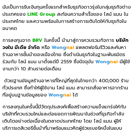
นับเป็นการรับเงินทุนครั้งแรกสำหรับธุรกิจดาวรุ่งในกลุ่มธุรกิจต่าง
ประเทศของ
LINE Group
สะท้อนความสำเร็จของ ไลน์ แมน ใน
ประเทศไทย และความพร้อมในการสร้างการเติบโตให้กับธุรกิจใน
อนาคต
การลงทุนจาก
BRV
ในครั้งนี้ นำมาสู่การควบรวมกิจการ
บริษัท
วงใน มีเดีย จำกัด
หรือ
Wong
nai
แพลตฟอร์มรีวิวและค้นหา
ร้านอาหารชั้นนำของเมืองไทย ซึ่งดำเนินธุรกิจในฐานะพันธมิตร
ร่วมกับ ไลน์ แมน มาตั้งแต่ปี 2559 ซึ่งปัจจุบัน
Wong
nai
มีผู้ใช้
งานกว่า 10 ล้านรายต่อเดือน
ด้วยฐานข้อมูลร้านอาหารที่ใหญ่ที่สุดในไทยกว่า 400,000 ร้าน
ทั่วประเทศ ซึ่งทำให้ผู้ใช้งาน ไลน์ แมน สามารถสั่งอาหารจากร้าน
ที่อยู่บนฐานข้อมูลของ
Wong
nai
ได้
การลงทุนในครั้งนี้มีวัตถุประสงค์เพื่อสร้างความแข็งแกร่งให้กับ
บริษัทที่ควบรวมใหม่และต่อยอดการพัฒนาในช่วงที่ธุรกิจกำลัง
เติบโตอย่างต่อเนื่องในตลาดประเทศไทย โดย ไลน์ แมน ผู้ให้
บริการเดลิเวอรีชั้นนำที่มาพร้อมแนวคิดผู้ช่วยเบอร์หนึ่งในแบบ