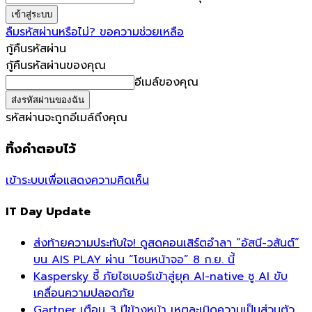
ลืมรหัสผ่านหรือไม่? ขอความช่วยเหลือ
กู้คืนรหัสผ่าน
กู้คืนรหัสผ่านของคุณ
อีเมล์ของคุณ
รหัสผ่านจะถูกอีเมล์ถึงคุณ
ทิ้งคำตอบไว้
เข้าระบบเพื่อแสดงความคิดเห็น
IT Day Update
ส่งท้ายความประทับใจ! ดูสดคอนเสิร์ตอำลา “อัสนี-วสันต์”
บน AIS PLAY ผ่าน “โซนหน้าจอ” 8 ก.ย. นี้
Kaspersky ชี้ ภัยไซเบอร์เข้าสู่ยุค AI-native ชู AI ขับ
เคลื่อนความปลอดภัย
Gartner เตือน 3 ปีข้างหน้า เหตุละเมิดความเป็นส่วนตัว