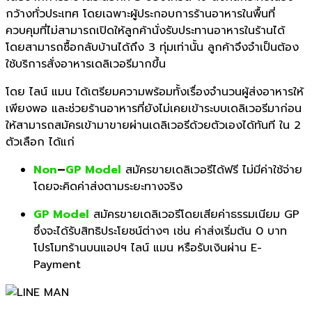
กว้างทั่วประเทศ โดยเฉพาะผู้ประกอบการร้
านอาหารในพื้นที่
ควบคุมที่ไม่
สามารถเปิดให้ลูกค้านั่งรั
บประทานอาหารในร้านได้
โดยสามารถซื้อกลับบ้านได้ถึง 3 ทุ่มเท่านั้น ลูกค้าจึงจำเป็นต้อง
ใช้บริการสั่
งอาหารเดลิเวอรีมากขึ้น
โดย ไลน์ แมน ได้เตรียมความพร้อมทั้งเรื่
องจำนวนผู้ส่งอาหารให้
เพียงพอ และช่วยร้านอาหารที่ยังไม่
เคยเข้าระบบเดลิเวอรีมาก่อน
ให้สามารถสมัครเข้ามาขายผ่
านเดลิเวอรีด้วยตัวเองได้ทันที ใน 2
ตัวเลือก ได้แก่
Non
–
GP Model
สมัครขายเดลิเวอรีได้ฟรี ไม่มีค่าใช้จ่าย
โดยจะคิดค่าส่งตามระยะทางจริง
GP Model
สมัครขายเดลิเวอรีโดยเสียค่
าธรรมเนียม GP
ซึ่งจะได้รับสิทธิประโยชน์ต่างๆ เช่น ค่าส่งเริ่มต้น 0 บาท
โปรโมทร้านบนแอปฯ ไลน์ แมน หรือรับเงินผ่าน E-
Payment