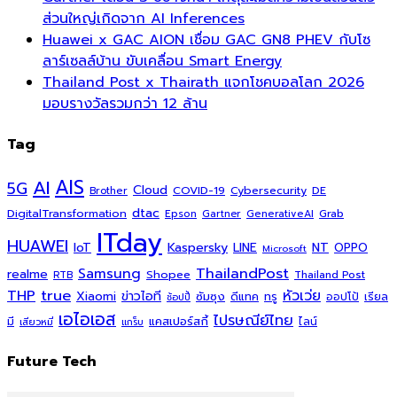
ส่วนใหญ่เกิดจาก AI Inferences
Huawei x GAC AION เชื่อม GAC GN8 PHEV กับโซ
ลาร์เซลล์บ้าน ขับเคลื่อน Smart Energy
Thailand Post x Thairath แจกโชคบอลโลก 2026
มอบรางวัลรวมกว่า 12 ล้าน
Tag
AI
AIS
5G
Cloud
COVID-19
Cybersecurity
DE
Brother
dtac
DigitalTransformation
Grab
Epson
Gartner
GenerativeAI
ITday
HUAWEI
Kaspersky
NT
IoT
LINE
OPPO
Microsoft
ThailandPost
Samsung
realme
Shopee
Thailand Post
RTB
THP
true
หัวเว่ย
Xiaomi
ข่าวไอที
ซัมซุง
ดีแทค
ทรู
ออปโป้
เรียล
ช้อปปี้
เอไอเอส
ไปรษณีย์ไทย
แคสเปอร์สกี้
มี
ไลน์
เสียวหมี่
แกร็บ
Future Tech