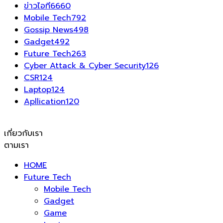
ข่าวไอที
6660
Mobile Tech
792
Gossip News
498
Gadget
492
Future Tech
263
Cyber Attack & Cyber Security
126
CSR
124
Laptop
124
Apllication
120
เกี่ยวกับเรา
ตามเรา
HOME
Future Tech
Mobile Tech
Gadget
Game