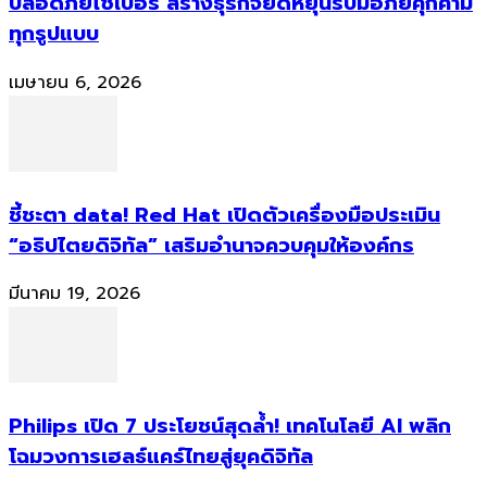
ปลอดภัยไซเบอร์ สร้างธุรกิจยืดหยุ่นรับมือภัยคุกคาม
ทุกรูปแบบ
เมษายน 6, 2026
ชี้ชะตา data! Red Hat เปิดตัวเครื่องมือประเมิน
“อธิปไตยดิจิทัล” เสริมอำนาจควบคุมให้องค์กร
มีนาคม 19, 2026
Philips เปิด 7 ประโยชน์สุดล้ำ! เทคโนโลยี AI พลิก
โฉมวงการเฮลธ์แคร์ไทยสู่ยุคดิจิทัล