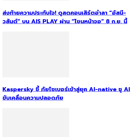
ส่งท้ายความประทับใจ! ดูสดคอนเสิร์ตอำลา “อัสนี-
วสันต์” บน AIS PLAY ผ่าน “โซนหน้าจอ” 8 ก.ย. นี้
Kaspersky ชี้ ภัยไซเบอร์เข้าสู่ยุค AI-native ชู AI
ขับเคลื่อนความปลอดภัย