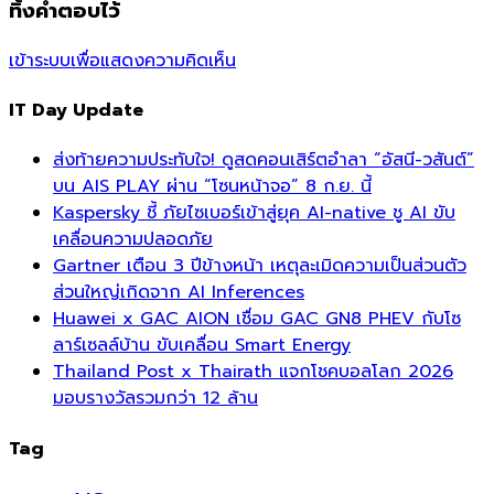
ทิ้งคำตอบไว้
เข้าระบบเพื่อแสดงความคิดเห็น
IT Day Update
ส่งท้ายความประทับใจ! ดูสดคอนเสิร์ตอำลา “อัสนี-วสันต์”
บน AIS PLAY ผ่าน “โซนหน้าจอ” 8 ก.ย. นี้
Kaspersky ชี้ ภัยไซเบอร์เข้าสู่ยุค AI-native ชู AI ขับ
เคลื่อนความปลอดภัย
Gartner เตือน 3 ปีข้างหน้า เหตุละเมิดความเป็นส่วนตัว
ส่วนใหญ่เกิดจาก AI Inferences
Huawei x GAC AION เชื่อม GAC GN8 PHEV กับโซ
ลาร์เซลล์บ้าน ขับเคลื่อน Smart Energy
Thailand Post x Thairath แจกโชคบอลโลก 2026
มอบรางวัลรวมกว่า 12 ล้าน
Tag