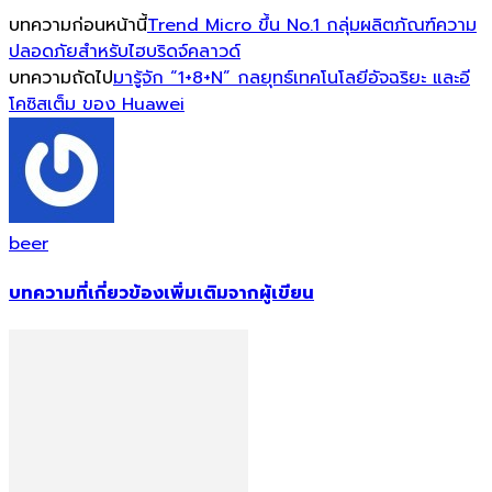
บทความก่อนหน้านี้
Trend Micro ขึ้น No.1 กลุ่มผลิตภัณฑ์ความ
ปลอดภัยสำหรับไฮบริดจ์คลาวด์
บทความถัดไป
มารู้จัก “1+8+N” กลยุทธ์เทคโนโลยีอัจฉริยะ และอี
โคซิสเต็ม ของ Huawei
beer
บทความที่เกี่ยวข้อง
เพิ่มเติมจากผู้เขียน