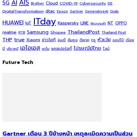
AI
AIS
5G
Cloud
COVID-19
Cybersecurity
DE
Brother
dtac
DigitalTransformation
Grab
Epson
Gartner
GenerativeAI
ITday
HUAWEI
Kaspersky
NT
IoT
LINE
OPPO
Microsoft
ThailandPost
Samsung
realme
Shopee
Thailand Post
RTB
THP
true
หัวเว่ย
Xiaomi
ข่าวไอที
ซัมซุง
ดีแทค
ทรู
ออปโป้
เรียล
ช้อปปี้
เอไอเอส
ไปรษณีย์ไทย
แคสเปอร์สกี้
มี
ไลน์
เสียวหมี่
แกร็บ
Future Tech
Gartner เตือน 3 ปีข้างหน้า เหตุละเมิดความเป็นส่วน