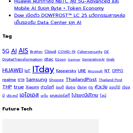
Huawei ผนึกกำลัง NBTC ลุย 5G-Advanced และ
Mobile AI รับยุค Byte + Token Economy
Dow เปิดตัว DOWFROST™ LC 25 นวัตกรรมสารหล่อ
เย็นรองรับ Data Center ยุค AI
Tag
AI
AIS
5G
Cloud
COVID-19
Cybersecurity
DE
Brother
dtac
DigitalTransformation
Grab
Epson
Gartner
GenerativeAI
ITday
HUAWEI
Kaspersky
NT
IoT
LINE
OPPO
Microsoft
ThailandPost
Samsung
realme
Shopee
Thailand Post
RTB
THP
true
หัวเว่ย
Xiaomi
ข่าวไอที
ซัมซุง
ดีแทค
ทรู
ออปโป้
เรียล
ช้อปปี้
เอไอเอส
ไปรษณีย์ไทย
แคสเปอร์สกี้
มี
ไลน์
เสียวหมี่
แกร็บ
Future Tech