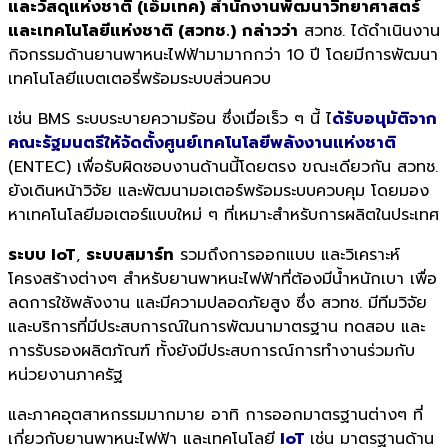
และวัสดุแห่งชาติ (เอ็มเทค)​ สำนักงานพัฒนาวิทยาศาสตร์
และ​เทคโนโลยี​แห่งชาติ​ (สวทช.)​
กล่าวว่า
สวทช. ได้ดำเนินงาน
กิจกรรมด้านยานพาหนะไฟฟ้ามามากกว่า 10 ปี โดยมีการพัฒนา
เทคโนโลยีแบตเตอรี่พร้อมระบบส่วนควบ
เช่น BMS ระบบระบายความร้อน ซึ่งเมื่อเร็ว ๆ นี้ ไ
ด้รับอนุมัติจาก
คณะรัฐมนตรีให้จัดตั้งศูนย์เทคโนโลยีพลังงานแห่งชาติ
(ENTEC) เพื่อรับผิดชอบงานด้านนี้โดยตรง ขณะเดียวกัน สวทช.
ยังเดินหน้าวิจัย และพัฒนามอเตอร์พร้อมระบบควบคุม โดยมอง
หาเทคโนโลยีมอเตอร์แบบใหม่ ๆ ที่เหมาะสำหรับการผลิตในประเทศ
ระบบ IoT
,
ระบบสมาร์ท
รวมถึงการออกแบบ และวิเคราะห์
โครงสร้างต่างๆ สำหรับยานพาหนะไฟฟ้าที่ต้องมีน้ำหนักเบา เพื่อ
ลดการใช้พลังงาน และมีความปลอดภัยสูง ซึ่ง สวทช. มีทีมวิจัย
และบริการที่มีประสบการณ์ในการพัฒนามาตรฐาน ทดสอบ และ
การรับรองผลิตภัณฑ์ ทั้งยังมีประสบการณ์การทำงานร่วมกับ
หน่วยงานภาครัฐ
และภาคอุตสาหกรรมมากมาย อาทิ การออกมาตรฐานต่างๆ ที่
เกี่ยวกับยานพาหนะไฟฟ้า และเทคโนโลยี
IoT
เช่น มาตรฐานด้าน