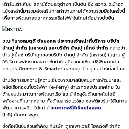
เต้ารับเต้าเสียบ สถานีอัดประจุต่างๆ เป็นต้น ซึ่ง สวทช. จะนำจุด
แข็งเหล่านี้มาร่วมส่งเสริมการทำงานภายใต้ความร่วมมือในครั้งนี้
เพื่อการพัฒนาอุตสาหกรรมเรือไฟฟ้าในไทยได้อย่างยั่งยืน
ขณะที่
นางสมฤดี ชัยมงคล ประธานเจ้าหน้าที่บริหาร บริษัท
บ้านปู จำกัด (มหาชน) และบริษัท บ้านปู เน็กซ์ จำกัด
กล่าวว่า
บ้านปูเน็กซ์ บริษัทลูกของบริษัท บ้านปู จำกัด (มหาชน) ในฐานะผู้
ให้บริการพลังงานสะอาดชั้นนำในภูมิภาคเอเชียแปซิฟิกสานต่อ
กลยุทธ์ Greener & Smarter ของกลุ่มบ้านปูฯ อย่างต่อเนื่อง
นำนวัตกรรมความรู้ความเชี่ยวชาญมาสนับสนุนการพัฒนาและ
ผลิตเรือท่องเที่ยวไฟฟ้า (e-Ferry) ลำแรกของประเทศไทย ใน
ด้านงบประมาณการพัฒนาเรือ และนำโซลูชันด้านเทคโนโลยี
พลังงานที่หลากหลาย ทั้งด้านฮาร์ดแวร์และซอฟต์แวร์มาใช้ในการ
พัฒนาการผลิต ได้แก่ นำ
แบตเตอรี่ลิเธียมไอออน
(LiB) ศักยภาพสูง
ซึ่งถือเป็นชิ้นส่วนสำคัญ ที่บริษัท ดูราเพาเวอร์ โฮลดิ้งส์ จำกัด