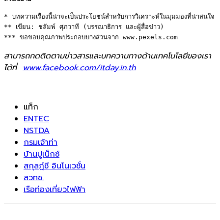
* บทความเรื่องนี้น่าจะเป็นประโยชน์สำหรับการวิเคราะห์ในมุมมองที่น่าสนใจ 

** เขียน: ชลัมพ์ ศุภวาที (บรรณาธิการ และผู้สื่อข่าว) 

*** ขอขอบคุณภาพประกอบบางส่วนจาก www.pexels.com
สามารถกดติดตามข่าวสารและบทความทางด้านเทคโนโลยีของเรา
ได้ที่
www.facebook.com/itday.in.th
แท็ก
ENTEC
NSTDA
กรมเจ้าท่า
บ้านปูเน็กซ์
สกุลฎ์ซี อินโนเวชั่น
สวทช.
เรือท่องเที่ยวไฟฟ้า