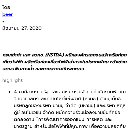
โดย
beer
-
มิถุนายน 27, 2020
กรมเจ้าท่า และ สวทช. (NSTDA) ผนึกองค์กรเอกชนสร้างเรือท่อง
เที่ยวไฟฟ้า ผลิตเรือท่องเที่ยวไฟฟ้าลำแรกในประเทศไทย หวังช่วย
ลดมลพิษทางน้ำ และทางอากาศในระยะยาว…
highlight
4 ภาคีจากภาครัฐ และเอกชน กรมเจ้าท่า สำนักงานพัฒนา
วิทยาศาสตร์และเทคโนโลยีแห่งชาติ (สวทช.) บ้านปูเน็กซ์
บริษัทลูกของบริษัท บ้านปู จำกัด (มหาชน) และบริษัท สกุล
ฎ์ซี อินโนเวชั่น จำกัด ผนึกความร่วมมือลงนามบันทึกข้อ
ตกลงด้าน “การพัฒนาการออกแบบ การผลิต และ
มาตรฐาน สำหรับเรือไฟฟ้าที่มีคุณภาพ เพื่อความปลอดภัย