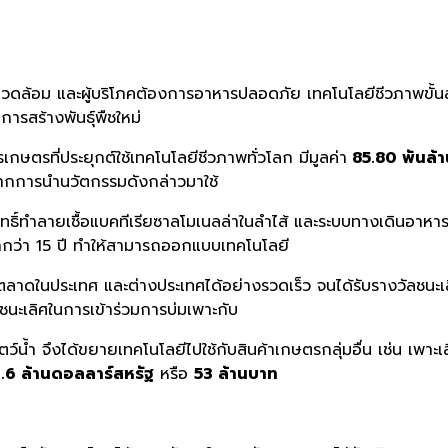
ดล้อม และผู้บริโภคต้องการอาหารปลอดภัย เทคโนโลยีชีวภาพขั้น
ารสร้างพันธุ์พืชใหม่
กษตรที่ประยุกต์ใช้เทคโนโลยีชีวภาพทั่วโลก มีมูลค่า
85.80 พันล้
ุนจากการนำนวัตกรรมดังกล่าวมาใช้
ฤทธิ์ทำลายเชื้อแบคทีเรียซาลโมเนลล่าในลำไส้ และระบบทางเดินอาหา
กว่า 15 ปี ทำให้สามารถออกแบบเทคโนโลยี
้งตลาดในประเทศ และต่างประเทศได้อย่างรวดเร็ว จนได้รับรางวัลชนะ
มชนะเลิศในการเข้าร่วมการบ่มเพาะกับ
์น้ำ จึงได้ขยายเทคโนโลยีไปใช้กับสินค้าเกษตรกลุ่มอื่น เช่น เพาะเลี้
1.6 ล้านดอลลาร์สหรัฐ
หรือ
53 ล้านบาท