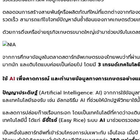
ตลอดจนการสร้างสายพันธุ์หรือผลิตภัณฑ์ใหม่ที่แตกต่างจากท้องตล
รวดเร็ว สามารถแก้ไขโจทย์ปัญหาอันซ้ำซ้อนของภาคเกษตรด้วยเท
ด้วยการดึงเครือข่ายธุรกิจเกษตรขนาดใหญ่เข้ามาช่วยปรับโมเดลธ
จากการศึกษาข้อมูลในตลาดสตาร์ทอัพเกษตรของไทยพบว่าที่ผ่านม
มากนัก และเติบโตแบบค่อยเป็นค่อยไป โดยมี
3 เทรนด์เทคโนโลยี
ใช้
AI
เพื่อคาดการณ์ และทำนายข้อมูลทางการเกษตรอย่างแ
ปัญญาประดิษฐ์
(Artificial Intelligence: AI) จากการใช้ข้
และเทคโนโลยีรองรับ เช่น อัลกอริธึม AI ที่ช่วยให้นักปฐพีวิทยาใช้น้
และลดการปล่อยก๊าซเรือนกระจก โดยเป็นเทคโนโลยีที่คาดว่าจะเติ
เทคโนโลยีนี้ ได้แก่
อีซี่ไรซ์
(Easy Rice) ระบบ
AI
มาช่วยตรวจสอบ
เป็นหนึ่งในสตาร์ทอัพที่เข้าร่วมโครงการบ่มเพาะกับ เอ็นไอเอ เม