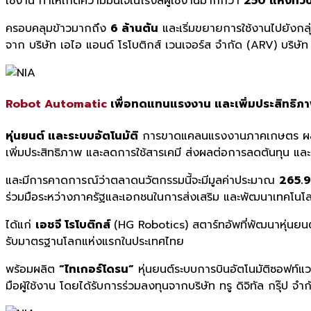
ใช้งาน ทำให้เกิดความมั่นใจในโรงสีผู้ใช้งานมากกว่า
250 แห่งทั่
ครอบคลุมข้าวมากถึง
6 ล้านตัน
และเริ่มขยายการใช้งานไปยังกลุ
จาก บริษัท เอไอ แอนด์ โรโบติกส์ เวนเจอร์ส จำกัด (ARV) บริษัท
Robot Automatic
เพื่อทดแทนแรงงาน และเพิ่มประสิทธิภ
หุ่นยนต์ และระบบอัตโนมัติ
การขาดแคลนแรงงานภาคเกษตร ผลัก
เพิ่มประสิทธิภาพ และลดการใช้สารเคมี ส่งผลต่อการลดต้นทุน แล
และมีการคาดการณ์ว่าตลาดนวัตกรรมนี้จะมีมูลค่าประมาณ
265.9
ร่วมมือระหว่างภาครัฐและเอกชนในการส่งเสริม และพัฒนาเทคโนโล
ได้แก่
เอชจี โรโบติกส์
(HG Robotics) สตาร์ทอัพที่พัฒนาหุ่นยนต์
รับมาตรฐานโลกแห่งแรกในประเทศไทย
พร้อมผลิต
“ไทเกอร์โดรน”
หุ่นยนต์ระบบการบินอัตโนมัติซอฟท์แว
มือผู้ใช้งาน โดยได้รับการร่วมลงทุนจากบริษัท ทรู ดิจิทัล กรุ๊ป จำก