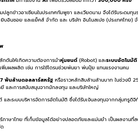
วประเทศ
มีการใช้งาน
AI
เพื่อตรวจสอบมากกว่า
300,000 ครั้ง
่มปลูกข้าวอาเซียนในประเทศกัมพูชา และเวียดนาม จึงได้รับระดมทุ
 ยิบอินซอย และแย็คส์ จำกัด และ บริษัท อินโนสเปซ (ประเทศไทย) จ
าพ
ดันให้เกิดความต้องการนำ
หุ่นยนต์
(Robot) และ
ระบบอัตโนมัติ
ะเพิ่มผลผลิต เช่น การใช้โดรนช่วยพ่นยา พ่นปุ๋ย แทนแรงงานคน
7 พันล้านดอลลาร์สหรัฐ
หรือราวหลักสิบล้านล้านบาท ในช่วงปี 25
ยี และการสนับสนุนจากนักลงทุน และบริษัทใหญ่
 และระบบบริหารจัดการอัตโนมัติ ซึ่งได้รับเงินลงทุนจากกลุ่มทรูดิจิ
ร์ภาษาไทย ที่เก็บข้อมูลได้อย่างปลอดภัยและแม่นยำ เป็นผลงานที่ส
ัด