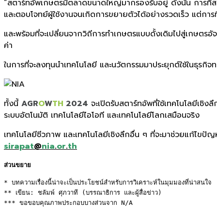
“สตาร์ทอัพเกษตรมีตลาดขนาดใหญ่มากรองรับอยู่ ดังนั้น การที่ส
และตอบโจทย์ผู้ใช้งานจนเกิดการขยายตัวได้อย่างรวดเร็ว แต่การที
และพร้อมที่จะเปลี่ยนจากวิถีการทำเกษตรแบบดั้งเดิมไปสู่เกษตรอ
ค่า
ในการที่จะลงทุนนำเทคโนโลยี และนวัตกรรมมาประยุกต์ใช้ในธุรก
ทั้งนี้
AGR
O
W
TH
2024
จะเปิดรับสตาร์ทอัพที่ใช้เทคโนโลยีเชิ
ระบบอัตโนมัติ เทคโนโลยีไอโอที และเทคโนโลยีโลกเสมือนจริง
เทคโนโลยีชีวภาพ และเทคโนโลยีเชิงลึกอื่น ๆ ที่จะมาช่วยแก้ไขปั
sirapat
@
nia
.
or
.
th
ส่วนขยาย
* บทความเรื่องนี้น่าจะเป็นประโยชน์สำหรับการวิเคราะห์ในมุมมองที่น่าสนใจ 

** เขียน: ชลัมพ์ ศุภวาที (บรรณาธิการ และผู้สื่อข่าว) 

*** ขอขอบคุณภาพประกอบบางส่วนจาก N/A