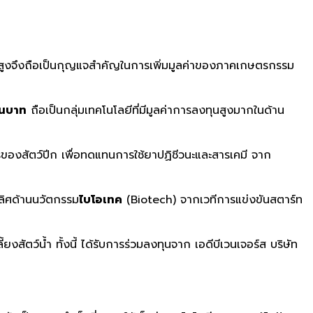
สูงจึงถือเป็นกุญแจสำคัญในการเพิ่มมูลค่าของภาคเกษตรกรรม
านบาท
ถือเป็นกลุ่มเทคโนโลยีที่มีมูลค่าการลงทุนสูงมากในด้าน
รของสัตว์ปีก เพื่อทดแทนการใช้ยาปฏิชีวนะและสารเคมี จาก
เลิศด้านนวัตกรรม
ไบโอเทค
(Biotech) จากเวทีการแข่งขันสตาร์ท
ยงสัตว์น้ำ ทั้งนี้ ได้รับการร่วมลงทุนจาก เอดีบีเวนเจอร์ส บริษัท