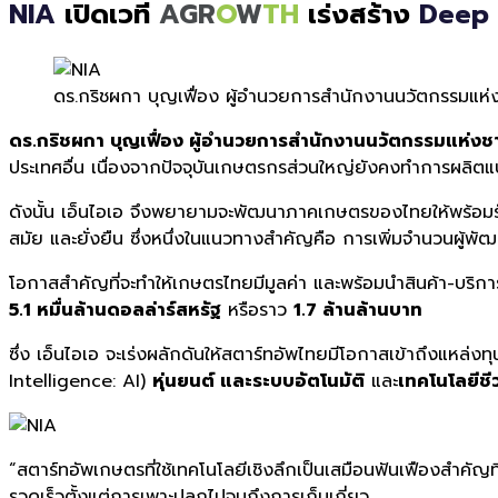
NIA
เปิดเวที
AGR
O
W
TH
เร่งสร้าง
Deep 
ดร.กริชผกา บุญเฟื่อง ผู้อำนวยการสำนักงานนวัตกรรมแห่
ดร.กริชผกา บุญเฟื่อง ผู้อำนวยการสำนักงานนวัตกรรมแห่ง
ประเทศอื่น เนื่องจากปัจจุบันเกษตรกรส่วนใหญ่ยังคงทำการผลิตแ
ดังนั้น เอ็นไอเอ จึงพยายามจะพัฒนาภาคเกษตรของไทยให้พร้อมรับ
สมัย และยั่งยืน ซึ่งหนึ่งในแนวทางสำคัญคือ การเพิ่มจำนวนผู้พ
โอกาสสำคัญที่จะทำให้เกษตรไทยมีมูลค่า และพร้อมนำสินค้า-บริการ
5.1 หมื่นล้านดอลล่าร์สหรัฐ
หรือราว
1.7 ล้านล้านบาท
ซึ่ง เอ็นไอเอ จะเร่งผลักดันให้สตาร์ทอัพไทยมีโอกาสเข้าถึงแหล่ง
Intelligence: AI)
หุ่นยนต์ และระบบอัตโนมัติ
และ
เทคโนโลยีช
“สตาร์ทอัพเกษตรที่ใช้เทคโนโลยีเชิงลึกเป็นเสมือนฟันเฟืองสำคัญท
รวดเร็วตั้งแต่การเพาะปลูกไปจนถึงการเก็บเกี่ยว