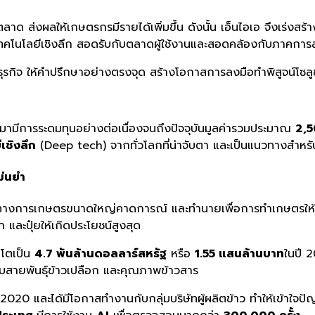
าด ส่งผลให้เกษตรกรมีรายได้เพิ่มขึ้น ดังนั้น เอ็นไอเอ จึงเร่งส
คโนโลยีเชิงลึก สอดรับกับตลาดผู้ใช้งานและสอดคล้องกับภาคการ
ุรกิจ ให้คำปรึกษาอย่างตรงจุด สร้างโอกาสการลงมือทำพิสูจน์โซล
ามีการระดมทุนอย่างต่อเนื่องจนถึงปัจจุบันมูลค่ารวมประมาณ
2,5
เชิงลึก
(Deep tech) จากทั่วโลกที่น่าจับตา และเป็นแนวทางสำหรั
ม่นยำ
อมูลทางการเกษตรขนาดใหญ่คาดการณ์ และทำนายเพื่อการทำเกษตรให้
ำ และปุ๋ยให้เกิดประโยชน์สูงสุด
บโตเป็น
4.7 พันล้านดอลลาร์สหรัฐ
หรือ
1.55 แสนล้านบาท
ในปี 
สายพันธุ์ข้าวเปลือก และคุณภาพข้าวสาร
ื่อปี 2020 และได้มีโอกาสทำงานกับกลุ่มบริษัทผู้ผลิตข้าว ทำให้เข้