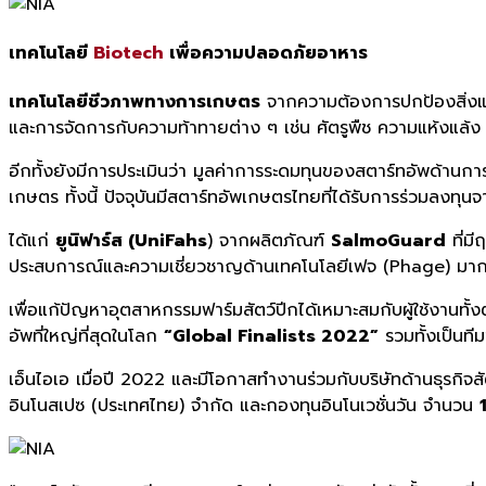
เทคโนโลยี
Biotech
เพื่อความปลอดภัยอาหาร
เทคโนโลยีชีวภาพทางการเกษตร
จากความต้องการปกป้องสิ่งแว
และการจัดการกับความท้าทายต่าง ๆ เช่น ศัตรูพืช ความแห้งแล้ง ก
อีกทั้งยังมีการประเมินว่า มูลค่าการระดมทุนของสตาร์ทอัพด้านการเ
เกษตร ทั้งนี้ ปัจจุบันมีสตาร์ทอัพเกษตรไทยที่ได้รับการร่วมลงท
ได้แก่
ยูนิฟาร์ส (
UniFahs
) จากผลิตภัณฑ์
SalmoGuard
ที่มี
ประสบการณ์และความเชี่ยวชาญด้านเทคโนโลยีเฟจ (Phage) มาก
เพื่อแก้ปัญหาอุตสาหกรรมฟาร์มสัตว์ปีกได้เหมาะสมกับผู้ใช้งานทั
อัพที่ใหญ่ที่สุดในโลก
“Global Finalists 2022”
รวมทั้งเป็นที
เอ็นไอเอ เมื่อปี 2022
และมีโอกาสทำงานร่วมกับบริษัทด้านธุรกิจสัตว
อินโนสเปซ (ประเทศไทย) จำกัด และกองทุนอินโนเวชั่นวัน จำนวน