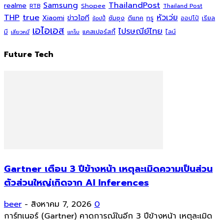
ThailandPost
Samsung
realme
Shopee
Thailand Post
RTB
THP
true
หัวเว่ย
Xiaomi
ข่าวไอที
ซัมซุง
ดีแทค
ทรู
ออปโป้
เรียล
ช้อปปี้
เอไอเอส
ไปรษณีย์ไทย
แคสเปอร์สกี้
มี
ไลน์
เสียวหมี่
แกร็บ
Future Tech
Gartner เตือน 3 ปีข้างหน้า เหตุละเมิดความเป็นส่วน
ตัวส่วนใหญ่เกิดจาก AI Inferences
beer
-
สิงหาคม 7, 2026
0
การ์ทเนอร์ (Gartner) คาดการณ์ในอีก 3 ปีข้างหน้า เหตุละเมิด