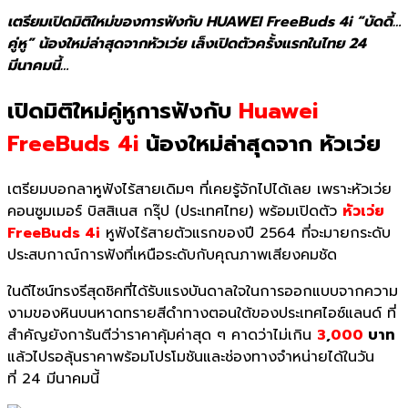
เตรียมเปิดมิติใหม่ขอ
งการฟังกับ HUAWEI FreeBuds 4i “บัดดี้…
คู่หู” น้องใหม่ล่าสุดจากหัว
เว่ย เล็งเปิดตัวครั้งแรกใ
นไทย 24
มีนาคมนี้…
เปิดมิติใหม่คู่หูการฟังกับ
Huawei
FreeBuds 4i
น้องใหม่ล่าสุดจาก หัวเว่ย
เตรียมบอกลาหูฟังไร้สายเดิมๆ ที่เคยรู้จักไปได้เลย เพราะหัวเว่ย
คอนซูมเมอร์ บิสสิเนส กรุ๊ป (ประเทศไทย) พร้อมเปิดตัว
หัวเว่ย
FreeBuds
4
i
หูฟังไร้สายตัวแรกของปี
2564
ที่จะมายกระดับ
ประสบกาณ์การฟั
งที่เหนือระดับกับคุณภาพเสี
ยงคมชัด
ในดีไซน์ทรงรีสุดชิคที่ได้รั
บแรงบั
นดาลใจในการออกแบบจากความ
งามของ
หินบนหาดทรายสีดำทางตอนใต้
ของประเทศไอซ์แลนด์ ที่
สำคัญยังการันตีว่าราคาคุ้
มค่าสุด ๆ คาดว่าไม่เกิน
3
,
000
บาท
แล้วไปรอลุ้นราคาพร้อมโปรโมชั
นและช่องทางจำหน่ายได้ในวัน
ที่
24
มีนาคมนี้