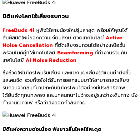
มิติแห่งโลกไร้เสี
ยงรบกวน
FreeBuds 4i
หูฟังไร้สายน้องใหม่รุ่นล่าสุด พร้อมให้คุณได้
สัมผัสมิติใหม่
ของความเงียบสงบ ด้วยเทคโนโลยี
Active
Noise Cancel
lation
ที่ตัดเสียงรบกวนได้อย่างเหนื
อชั้น
พร้อมไมค์คู่ที่ใส่เทคโนโลยี
Beamforming
ที่ทำงานร่วมกับ
เทคโนโลยี
AI Noise Reduction
ซึ่งช่วยให้ไมโครโฟนรับเสี
ยง และแยกแยะเสียงได้แม่นยำยิ่
งขึ้น
และคมชัด รวมทั้งยังได้รับการออกแบบมาให้
สามารถลดเสียง
รบกวนจากลมที่
มาปะทะกับไมโครโฟนได้อย่างมี
ประสิทธิภาพ
ได้ยินชัดทุ
กบทเพลง และบทสนทนาไม่ว่าจะอยู่
ระหว่างเดินทาง นั่ง
ทำงานในคาเฟ่ หรือว่าวิ่งออกกำลังกาย
มิติแห่งความต่อเนื่อง ฟังยาวลื่นไหลไร้สะดุด