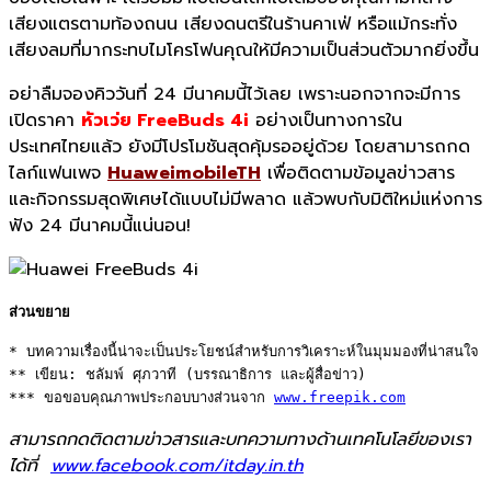
เสียงแตรตามท้องถนน เสียงดนตรีในร้านคาเฟ่ หรือแม้กระทั่ง
เสียงลมที่มากระทบไมโครโฟนคุณให้มีความเป็นส่วนตัวมากยิ่งขึ้น
อย่าลืมจองคิววันที่ 24 มีนาคมนี้ไว้เลย เพราะนอกจากจะมีการ
เปิดราคา
หัวเว่ย FreeBuds 4i
อย่างเป็นทางการใน
ประเทศไทยแล้ว ยังมีโปรโมชันสุดคุ้มรออยู่ด้วย โดยสามารถกด
ไลก์แฟนเพจ
HuaweimobileTH
เพื่อติดตามข้อมูลข่าวสาร
และกิจกรรมสุดพิเศษได้แบบไม่มีพลาด แล้วพบกับมิติใหม่แห่งการ
ฟัง 24 มีนาคมนี้แน่นอน!
ส่วนขยาย
* บทความเรื่องนี้น่าจะเป็นประโยชน์สำหรับการวิเคราะห์ในมุมมองที่น่าสนใจ 

** เขียน: ชลัมพ์ ศุภวาที (บรรณาธิการ และผู้สื่อข่าว) 

*** ขอขอบคุณภาพประกอบบางส่วนจาก 
www.freepik.com
สามารถกดติดตามข่าวสารและบทความทางด้านเทคโนโลยีของเรา
ได้ที่
www.facebook.com/itday.in.th