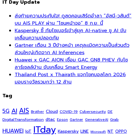
IT Day Update
ส่งท้ายความประทับใจ! ดูสดคอนเสิร์ตอำลา “อัสนี-วสันต์”
บน AIS PLAY ผ่าน “โซนหน้าจอ” 8 ก.ย. นี้
Kaspersky ชี้ ภัยไซเบอร์เข้าสู่ยุค AI-native ชู AI ขับ
เคลื่อนความปลอดภัย
Gartner เตือน 3 ปีข้างหน้า เหตุละเมิดความเป็นส่วนตัว
ส่วนใหญ่เกิดจาก AI Inferences
Huawei x GAC AION เชื่อม GAC GN8 PHEV กับโซ
ลาร์เซลล์บ้าน ขับเคลื่อน Smart Energy
Thailand Post x Thairath แจกโชคบอลโลก 2026
มอบรางวัลรวมกว่า 12 ล้าน
Tag
AI
AIS
5G
Cloud
COVID-19
Cybersecurity
DE
Brother
dtac
DigitalTransformation
Grab
Epson
Gartner
GenerativeAI
ITday
HUAWEI
Kaspersky
NT
IoT
LINE
OPPO
Microsoft