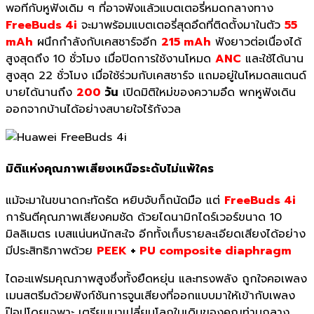
พอทีกับหูฟังเดิม ๆ ที่อาจฟังแล้วแบตเตอรี่หมดกลางทาง
FreeBuds 4i
จะมาพร้อมแบตเตอรี่สุดอึดที่ติดตั้งมาในตัว
55
mAh
ผนึกกำลังกับเคสชาร์จอีก
215 mAh
ฟังยาวต่อเนื่องได้
สูงสุดถึง 10 ชั่วโมง เมื่อปิดการใช้งานโหมด
ANC
และใช้ได้นาน
สูงสุด 22 ชั่วโมง เมื่อใช้ร่วมกับเคสชาร์จ แถมอยู่ในโหมดสแตนด์
บายได้นานถึง
200
วัน
เปิดมิติใหม่ของความอึด พกหูฟังเดิน
ออกจากบ้านได้อย่างสบายใจไร้กังวล
มิติแห่งคุณภาพเสียงเหนือระดับไม่แพ้ใคร
แม้จะมาในขนาดกะทัดรัด หยิบจับก็ถนัดมือ แต่
FreeBuds 4i
การันตีคุณภาพเสียงคมชัด ด้วยไดนามิกไดร์เวอร์ขนาด 10
มิลลิเมตร เบสแน่นหนักสะใจ อีกทั้งเก็บรายละเอียดเสียงได้อย่าง
มีประสิทธิภาพด้วย
PEEK
+
PU composite diaphragm
ไดอะแฟรมคุณภาพสูงซึ่งทั้งยืดหยุ่น และทรงพลัง ถูกใจคอเพลง
เมนสตรีมด้วยฟังก์ชันการจูนเสียงที่ออกแบบมาให้เข้ากับเพลง
ป๊อปโดยเฉพาะ เตรียมมาเปลี่ยนโลกใบเดิมของคุณท่ามกลาง