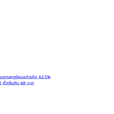
ุมอุณหภูมิแบบด่วนโต 62.5%
ตั๋วเริ่มต้น 68 บาท