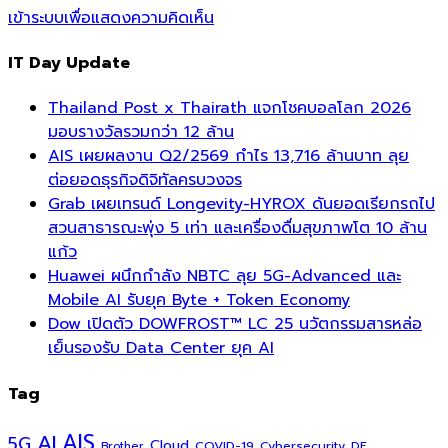
เข้าระบบเพื่อแสดงความคิดเห็น
IT Day Update
Thailand Post x Thairath แจกโชคบอลโลก 2026
มอบรางวัลรวมกว่า 12 ล้าน
AIS เผยผลงาน Q2/2569 กำไร 13,716 ล้านบาท ลุย
ต่อยอดธุรกิจดิจิทัลครบวงจร
Grab เผยเทรนด์ Longevity-HYROX ดันยอดเรียกรถไป
สวนสาธารณะพุ่ง 5 เท่า และเครื่องดื่มสุขภาพโต 10 ล้าน
แก้ว
Huawei ผนึกกำลัง NBTC ลุย 5G-Advanced และ
Mobile AI รับยุค Byte + Token Economy
Dow เปิดตัว DOWFROST™ LC 25 นวัตกรรมสารหล่อ
เย็นรองรับ Data Center ยุค AI
Tag
AI
AIS
5G
Cloud
COVID-19
Cybersecurity
DE
Brother