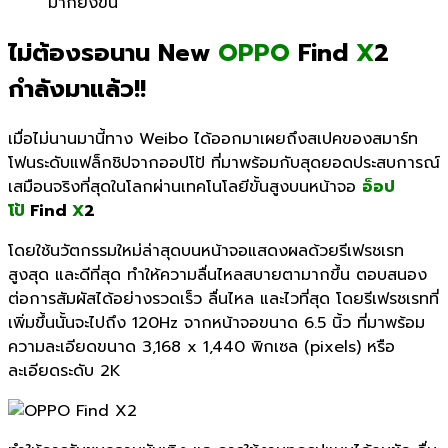
มากยิ่งขึ้น
ไม่ต้องรอนาน New
OPPO
Find
X
2
กำลังมาแล้ว!!
เมื่อไม่นานมานี้ทาง Weibo ได้ออกมา
เผยถึงสเปคของสมาร์
ท
โฟนระดับแฟล็กชิปจากออปโป้ ที่มาพร้อมกับสุ
ดยอดประสบการณ์
เสมือนจริงที่สุ
ดในโลกผ่านเทคโนโลยีขั้นสู
งบนหน้าจอ
อ็อป
โป้
Find
X
2
โดยใช้นวัตกรรมใหม่ล่าสุดบนหน้
าจอแสดงผลด้วยรีเฟรชเรท
สูงสุด และดีที่สุด ทำให้ความลื่นไหลสบายตามากขึ้น
ตอบสนอง
ต่อการสัมผัสได้อย่
างรวดเร็ว ลื่นไหล และไวที่สุด โดยรีเฟรชเรทที่
เพิ่มขึ้
นนั้นจะไปถึง
120Hz
จากหน้าจอขนาด 6.5 นิ้ว ที่มาพร้อม
ความละเอียดขนาด 3,168 x 1,440 พิกเซล (pixels) หรือ
ละเอียดระดับ
2K