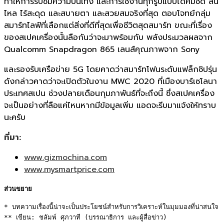
ทำให้การรับชมความบันเทิ
ง และการใช้งานทุกรูปแบบได้คมชัด ลื่น
ไหล ไร้สะดุด และสบายตา และสวยสมจริงที่สุด ตอบโจทย์กลุ่ม
สมาร์ทไลฟ์ที่เลื
อกแต่สิ่งที่ดีที่สุดเพื่อชีวิ
ตสุดสมาร์ท ขณะที่เรื่อง
ของสเปคเครื่องนั้นลือกันว่าจะมาพร้อมกับ พลังประมวลผลจาก
Qualcomm Snapdragon 865 เลนส์คุณภาพจาก Sony
และรองรับเครือข่าย​ 5G
โดยคาดว่าสมาร์ทโฟนระดับแฟล็กชิปรุ่น
ดังกล่าวคาดว่าจะเปิดตัวในงาน MWC 2020 ที่เมืองบาร์เซโลนา
ประเทศสเปน ช่วงปลายเดือนกุมภาพันธ์ที่จะถึงนี้ ซึ่งสเปคเครื่อง
จะเป็นอย่างที่ลือแค่ไหนหากมีข้อมูลเพิ่ม แอดจะรีบมาแจ้งให้ทราบ
นะครับ
ที่มา
:
www.gizmochina.com
www.mysmartprice.com
ส่วนขยาย
* บทความเรื่องนี้น่าจะเป็นประโยชน์สำหรับการวิเคราะห์ในมุมมองที่น่าสนใจ 

** เขียน: ชลัมพ์ ศุภวาที (บรรณาธิการ และผู้สื่อข่าว)
