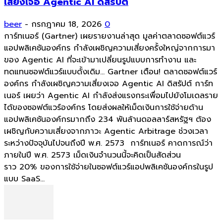
เสี่ยงเจอ Agentic AI ดิสรัปต์
beer
-
กรกฎาคม 18, 2026
0
การ์ทเนอร์ (Gartner) เผยรายงานล่าสุด มูลค่าตลาดซอฟต์แวร์
แอปพลิเคชันองค์กร กำลังเผชิญความเสี่ยงครั้งใหญ่จากการมา
ของ Agentic AI ที่จะเข้ามาเปลี่ยนรูปแบบการทำงาน และ
ทดแทนซอฟต์แวร์แบบดั้งเดิม... Gartner เตือน! ตลาดซอฟต์แวร์
องค์กร กำลังเผชิญความเสี่ยงเจอ Agentic AI ดิสรัปต์ การ์ท
เนอร์ เผยว่า Agentic AI กำลังส่งแรงกระเพื่อมไปยังโมเดลราย
ได้ของซอฟต์แวร์องค์กร โดยส่งผลให้เม็ดเงินการใช้จ่ายด้าน
แอปพลิเคชันองค์กรมากถึง 234 พันล้านดอลลาร์สหรัฐฯ ต้อง
เผชิญกับความเสี่ยงจากภาวะ Agentic Arbitrage ช่วงเวลา
ระหว่างปัจจุบันไปจนถึงปี พ.ศ. 2573 การ์ทเนอร์ คาดการณ์ว่า
ภายในปี พ.ศ. 2573 เม็ดเงินจำนวนนี้จะคิดเป็นสัดส่วน
ราว 20% ของการใช้จ่ายในซอฟต์แวร์แอปพลิเคชันองค์กรในรูป
แบบ SaaS...