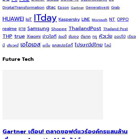
dtac
DigitalTransformation
Grab
Epson
Gartner
GenerativeAI
ITday
HUAWEI
Kaspersky
NT
IoT
LINE
OPPO
Microsoft
ThailandPost
Samsung
realme
Shopee
Thailand Post
RTB
THP
true
หัวเว่ย
Xiaomi
ข่าวไอที
ซัมซุง
ดีแทค
ทรู
ออปโป้
เรียล
ช้อปปี้
เอไอเอส
ไปรษณีย์ไทย
แคสเปอร์สกี้
มี
ไลน์
เสียวหมี่
แกร็บ
Future Tech
Gartner เตือน! ตลาดซอฟต์แวร์องค์กรแสนล้าน