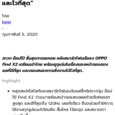
และไวทีสุด”
โดย
beer
-
กุมภาพันธ์ 5, 2020
สาวก อ๊อปโป้ สิ้นสุดการรอคอย หลังสมาร์ทโฟนเรือธง OPPO
Find X2 เตรียมเข้าไทย พร้อมชูจุเด่นในเรื่องของหน้าจอแสดง
ผลที่ดีที่สุด และตอบสนองการสั่งงานได้ไวที่สุด…
highlight
หลุดสเปค
ไฮไลท์ของสมาร์
ทโฟนระดับแฟล็กชิปจากรุ่น อ๊อป
โป้ Find X2 ว่าจะมาพร้อมหน้
าจอแสดงผลด้วยรีเฟรชเรท
สูงสุด และดีที่สุดถึง 120Hz เลยทีเดียว ซึงจะช่วยทำให้การ
ใช้งานทุกรูปแบบได้คมชัด ลื่นไหล ไร้สะดุด และสบายตา