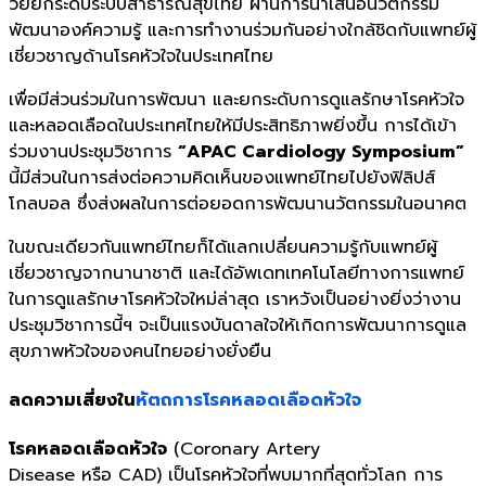
วยยกระดับระบบสาธารณสุขไทย ผ่านการนำเสนอนวัตกรรม
พัฒนาองค์ความรู้ และการทำงานร่วมกันอย่างใกล้ชิ
ดกับแพทย์ผู้
เชี่ยวชาญด้านโรคหั
วใจในประเทศไทย
เพื่อมีส่วนร่วมในการพั
ฒนา และยกระดับการดูแลรักษาโรคหั
วใจ
และหลอดเลือดในประเทศไทยให้
มีประสิทธิภาพยิ่งขึ้น การได้เข้า
ร่วมงานประชุมวิชาการ
“APAC Cardiology Symposium”
นี้มีส่วนในการส่งต่
อความคิดเห็นของแพทย์ไทยไปยังฟิ
ลิปส์
โกลบอล ซึ่งส่งผลในการต่อยอดการพั
ฒนานวัตกรรมในอนาคต
ในขณะเดียวกันแพทย์ไทยก็ได้
แลกเปลี่ยนความรู้กับแพทย์ผู้
เชี่ยวชาญจากนานาชาติ และได้อัพเดทเทคโนโลยี
ทางการแพทย์
ในการดูแลรักษาโรคหั
วใจใหม่ล่าสุด เราหวังเป็นอย่างยิ่งว่
างาน
ประชุมวิชาการนี้ฯ จะเป็นแรงบันดาลใจให้เกิดการพั
ฒนาการดูแล
สุขภาพหั
วใจของคนไทยอย่างยั่งยืน
ลดความเสี่ยงใน
หั
ตถการโรคหลอดเลือดหัวใจ
โรคหลอดเลือดหัวใจ
(Coronary Artery
Disease หรือ CAD) เป็นโรคหัวใจที่พบมากที่สุดทั่
วโลก การ