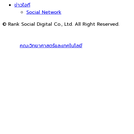
ข่าวไอที
Social Network
© Rank Social Digital Co., Ltd. All Right Reserved.
ดูแลและให้คำปรึกษาบริการ
รับทำ SEO
โดย Rank Social
Digital Co., Ltd. ทีมงานมืออาชีพ รับทำ SEO สายขาวเห็นผล
100% |
คณะวิทยาศาสตร์และเทคโนโลยี