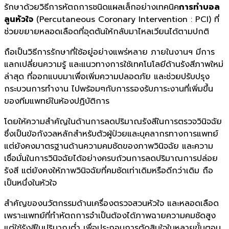
รักษาด้วยวิธีการหัตถการชนิ
ดแผลเล็กอย่างเทคนิค
การทำบอล
ลู
นหัวใจ
(Percutaneous Coronary Intervention : PCI) ที่
ช่วยขยายหลอดเลือดที่อุดตั
นให้กลับมาไหลเวียนได้ตามปกติ
ถือเป็นวิธีการรักษาที่ใช้อยู่
อย่างแพร่หลาย ภายในงานฯ มีการ
แลกเปลี่ยนความรู้
และแนวทางการใช้เทคโนโลยีด้านรั
งสีภาพใหม่
ล่าสุด ที่ออกแบบมาเพื่อเพิ่
มความปลอดภัย และช่วยปรับปรุง
กระบวนการทำงาน ไปพร้อมๆกับการรองรับภาระงานที่
เพิ่มขึ้น
ของทีมแพทย์ในห้องปฏิ
บัติการ
โดยให้ความสำคัญในด้านการลดปริ
มาณรังสีในการตรวจวินิจฉัย
ซึ่งเป็นข้อกังวลหลักสำหรับตั
วผู้ป่วยและบุคลากรทางการแพทย์
แต่ยังคงมาตรฐานด้านความคมชั
ดของภาพวินิจฉัย และความ
เชื่อมั่
นในการวินิจฉัยได้อย่างครบถ้วนการลดปริมาณการปล่อย
รังสี แต่ยังคงให้ภาพวินิจฉัยที่คมชั
ดเท่าเดิมหรือดีกว่าเดิม ถือ
เป็นหนึ่งในหัวใจ
สำคัญของนวัตกรรมด้านเครื่
องตรวจสวนหัวใจ และหลอดเลือด
เพราะแพทย์ที่ทำหัตถการจำเป็นต้
องได้ภาพฉายความคมชัดสูง
แต่ใช้รังสีในปริมาณต่ำ เพื่อประกอบการตัดสินใจในหลายขั้
นตอน