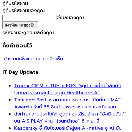
กู้คืนรหัสผ่าน
กู้คืนรหัสผ่านของคุณ
อีเมล์ของคุณ
รหัสผ่านจะถูกอีเมล์ถึงคุณ
ทิ้งคำตอบไว้
เข้าระบบเพื่อแสดงความคิดเห็น
IT Day Update
True x CICM x TUH x EGG Digital ผนึกกำลังยก
ระดับสาธารณสุขไทยสู่ยุค Healthcare AI
Thailand Post x สมาคมการตลาดฯ เปิดศึก J-MAT
Award ครั้งที่ 35 ชิงถ้วยพระราชทานฯ และเงินแสน
ส่งท้ายความประทับใจ! ดูสดคอนเสิร์ตอำลา “อัสนี-วสันต์”
บน AIS PLAY ผ่าน “โซนหน้าจอ” 8 ก.ย. นี้
Kaspersky ชี้ ภัยไซเบอร์เข้าสู่ยุค AI-native ชู AI ขับ