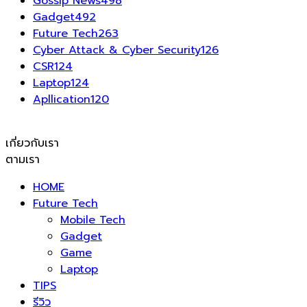
Gossip News
498
Gadget
492
Future Tech
263
Cyber Attack & Cyber Security
126
CSR
124
Laptop
124
Apllication
120
เกี่ยวกับเรา
ตามเรา
HOME
Future Tech
Mobile Tech
Gadget
Game
Laptop
TIPS
รีวิว