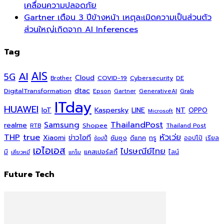
เคลื่อนความปลอดภัย
Gartner เตือน 3 ปีข้างหน้า เหตุละเมิดความเป็นส่วนตัว
ส่วนใหญ่เกิดจาก AI Inferences
Tag
AI
AIS
5G
Cloud
COVID-19
Cybersecurity
DE
Brother
dtac
DigitalTransformation
Grab
Epson
Gartner
GenerativeAI
ITday
HUAWEI
Kaspersky
NT
IoT
LINE
OPPO
Microsoft
ThailandPost
Samsung
realme
Shopee
Thailand Post
RTB
THP
true
หัวเว่ย
Xiaomi
ข่าวไอที
ซัมซุง
ดีแทค
ทรู
ออปโป้
เรียล
ช้อปปี้
เอไอเอส
ไปรษณีย์ไทย
แคสเปอร์สกี้
มี
ไลน์
เสียวหมี่
แกร็บ
Future Tech