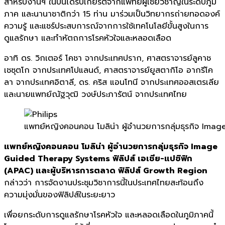
สำหรับงานฯ ในปีนี้ได้รับเกียรติจากแพทย์ผู้
เชี่ยวชาญในระดับภูมิ
ภาค และนานาชาติกว่า 15 ท่าน มาร่วมเป็นวิทยากรถ่ายทอดองค์
ความรู้ และแชร์ประสบการณ์
จากการใช้เทคโนโลยีขั้นสู
งในการ
ดูแลรักษา และทำหั
ตถการโรคหัวใจและหลอดเลือด
อาทิ ดร. วิกเตอร์ โคชา จากประเทศปราก, ศาสตราจารย์ลูคาช
เชซุตโก จากประเทศโปแลนด์, ศาสตราจารย์ยูสตากิโอ อากรีโค
ลา จากประเทศอิตาลี, ดร. คริส แอนโทนี จากประเทศออสเตรเลีย
และนายแพทย์ณัฐวุฒิ วงษ์ประภารัตน์ จากประเทศไทย
แพทย์หญิงคอนคอน โมลิน่า ผู้อำนวยการกลุ่มธุรกิจ Imag
แพทย์หญิงคอนคอน โมลิน่า ผู้อำนวยการกลุ่มธุรกิจ Image
Guided Therapy Systems ฟิลิปส์ เอเชีย-แปซิฟิก
(APAC) และผู้บริหารการตลาด ฟิลิปส์ Growth Region
กล่าวว่า การจัดงานประชุมวิชาการนี้
ในประเทศไทยสะท้อนถึง
ความมุ่งมั่
นของฟิลิปส์ในระยะยาว
เพื่อยกระดับการดูแลรักษาโรคหั
วใจ และหลอดเลือดในภูมิภาคนี้