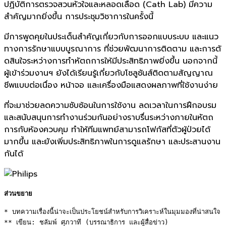
ปฏิบัติ
การตรวจสวนหัวใจและหลอดเลือด (Cath Lab) มีความ
สำคัญมากยิ่งขึ้น การประชุมวิชาการในครั้งนี้
มีการพูดคุยในประเด็นสำคัญเกี่
ยวกั
บการออกแบบระบบ และแนว
ทางการรั
กษาแบบบูรณาการ ที่ช่วยพัฒนาการติดตาม และการตั
ดสินใจระหว่างการทำหัตถการให้มี
ประสิทธิภาพยิ่งขึ้น นอกจากนี้
ผู้เข้าร่วมงานฯ ยังได้เรียนรู้เกี่ยวกับโซลูชั
นส์ติดตามสัญญาณ
ชีพแบบต่อเนื่
อง หน้าจอ และเครื่องมือแสดงผลภาพที่
ใช้งานง่าย
ที่จะมาช่วยลดความซับซ้
อนในการใช้งาน ลดเวลาในการฝึกอบรม
และสนับสนุนการทำงานร่วมกันอย่
างราบรื่นระหว่างภายในหัตถ
การกั
บห้องควบคุม ทำให้ทีมแพทย์สามารถโฟกัสที่ตั
วผู้ป่วยได้
มากขึ้น และยังเพิ่มประสิทธิภาพในการดู
แลรักษา และประสานงาน
กันได้
ส่วนขยาย
* บทความเรื่องนี้น่าจะเป็นประโยชน์สำหรับการวิเคราะห์ในมุมมองที่น่าสนใจ 

** เขียน: ชลัมพ์ ศุภวาที (บรรณาธิการ และผู้สื่อข่าว) 
