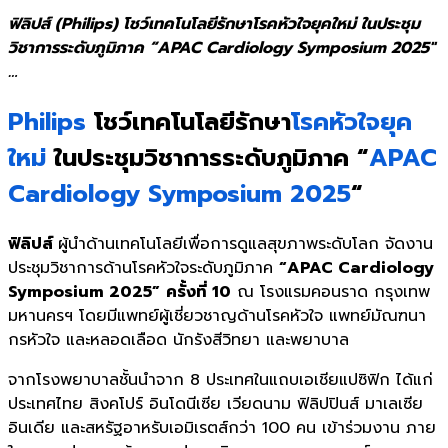
ฟิลิปส์ (Philips) โชว์เทคโนโลยีรักษาโรคหัวใจยุคใหม่ ในประชุม
วิชาการระดับภูมิภาค “APAC Cardiology Symposium 2025″
…
Philips
โชว์เทคโนโลยีรักษา
โรคหัวใจยุค
ใหม่
ในประชุมวิชาการระดับภูมิภาค “
APAC
Cardiology Symposium 2025
“
ฟิลิปส์
ผู้นำด้านเทคโนโลยีเพื่อการดู
แลสุขภาพระดับโลก จัดงาน
ประชุมวิชาการด้านโรคหั
วใจระดับภูมิภาค
“APAC Cardiology
Symposium 2025”
ครั้งที่ 10
ณ โรงแรมคอนราด กรุงเทพ
มหานครฯ โดยมีแพทย์ผู้เชี่ยวชาญด้
านโรคหัวใจ แพทย์มัณฑนา
กรหัวใจ และหลอดเลือด นักรังสีวิทยา และพยาบาล
จากโรงพยาบาลชั้นนำจาก 8 ประเทศในแถบเอเชียแปซิฟิก ได้แก่
ประเทศไทย สิงคโปร์ อินโดนีเซีย เวียดนาม ฟิลิปปินส์ มาเลเซีย
อินเดีย และสหรัฐอาหรับเอมิเรตส์กว่า 100 คน เข้าร่วมงาน ภาย