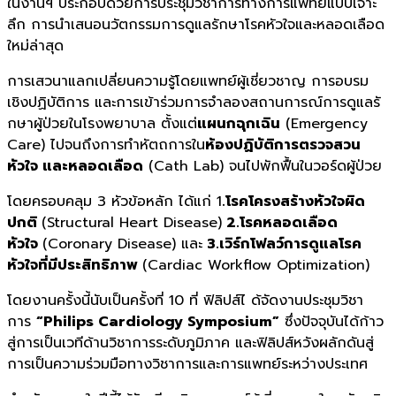
ในงานฯ ประกอบด้วยการประชุมวิ
ชาการทางการแพทย์แบบเจาะ
ลึก การนำเสนอนวัตกรรมการดูแลรั
กษาโรคหัวใจและหลอดเลือด
ใหม่ล่
าสุด
การเสวนาแลกเปลี่ยนความรู้
โดยแพทย์ผู้เชี่ยวชาญ การอบรม
เชิงปฏิบัติการ และการเข้าร่
วมการจำลองสถานการณ์การดูแลรั
กษาผู้ป่วยในโรงพยาบาล ตั้งแต่
แผนกฉุกเฉิน
(Emergency
Care) ไปจนถึงการทำหัตถการใน
ห้องปฏิบั
ติการตรวจสวน
หัวใจ และหลอดเลือด
(Cath Lab) จนไปพักฟื้นในวอร์ดผู้ป่วย
โดยครอบคลุม 3 หัวข้อหลัก ได้แก่ 1
.โรคโครงสร้างหัวใจผิด
ปกติ
(Structural Heart Disease)
2.โรคหลอดเลือด
หัวใจ
(Coronary Disease) และ
3.เวิร์กโฟลว์การดูแลโรค
หัวใจที่
มีประสิทธิภาพ
(Cardiac Workflow Optimization)
โดยงานครั้งนี้นับเป็นครั้งที่ 10 ที่ ฟิลิปส์ไ ด้จัดงานประชุมวิ
ชา
การ
“Philips Cardiology Symposium”
ซึ่งปัจจุบันได้ก้
าว
สู่การเป็นเวทีด้านวิ
ชาการระดับภูมิภาค และฟิลิปส์หวั
งผลักดันสู่
การเป็นความร่วมมื
อทางวิชาการและการแพทย์ระหว่
างประเทศ