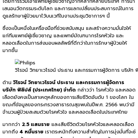
โดยการรวมเอาแพทย์ผู้เชี่
ยวชาญจากหลากหลายประเทศ การนำ
เสนอนวัตกรรมระดับโลก และการแลกเปลี่ยนประสบการณ์
ในการ
ดูแลรักษาผู้ป่วยมาไว้
บนเวทีในงานประชุมวิชาการฯ นี้
ซึ่งจะเป็นหนึ่งในเครื่องมือที่
ช่วยสนับสนุน และสร้างความมั่
นใจให้
แก่ทีมแพทย์ผู้เชี่
ยวชาญ และแพทย์มัณฑนากรโรคหั
วใจ และ
หลอดเลือดในการส่งมอบผลลั
พธ์ที่ดีกว่าในการรักษาผู้ป่
วยให้
มากขึ้น
วิโรจน์ วิทยาเวโรจน์ ประธาน และกรรมการผู้จัดการ บริษัท ฟ
ด้าน
วิโรจน์ วิทยาเวโรจน์ ประธาน และกรรมการผู้จัดการ
บริษัท ฟิลิปส์ (ประเทศไทย) จำกัด
กล่าวว่า โรคหัวใจ และหลอด
เลือดยังคงเป็
นสาเหตุหลักของการเสียชีวิตอั
นดับ 1 ของโลก ใน
ขณะที่ข้อมู
ลของกระทรวงสาธารณสุขพบในปีพ.ศ. 2566 พบว่ามี
จำนวนผู้ป่วยสะสมด้
วยโรคหัวใจ และหลอดเลื
อดในประเทศไทย
มากกว่า
2.5 แสนราย
และเสียชีวิตด้วยโรคหั
วใจและหลอดเลือด
มากถึง
4 หมื่นราย
เราตระหนักถึ
งความสำคัญในการมุ่งมั่นที่จะช่