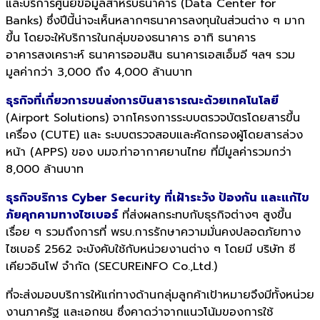
และบริการศูนย์ข้อมูลสำหรับธนาคาร (Data Center for
Banks) ซึ่งปีนี้น่าจะเห็นหลากๆธนาคารลงทุนในส่วนต่าง ๆ มาก
ขึ้น โดยจะให้บริการในกลุ่มของธนาคาร อาทิ ธนาคาร
อาคารสงเคราะห์ ธนาคารออมสิน ธนาคารเอสเอ็มอี ฯลฯ รวม
มูลค่ากว่า 3,000 ถึง 4,000 ล้านบาท
ธุรกิจที่เกี่ยวการขนส่งการบินสาธารณะด้วยเทคโนโลยี
(Airport Solutions) จากโครงการระบบตรวจบัตรโดยสารขึ้น
เครื่อง (CUTE) และ ระบบตรวจสอบและคัดกรองผู้โดยสารล่วง
หน้า (APPS) ของ บมจ.ท่าอากาศยานไทย ที่มีมูลค่ารวมกว่า
8,000 ล้านบาท
ธุรกิจบริการ Cyber Security ที่เฝ้าระวัง ป้องกัน และแก้ไข
ภัยคุกคามทางไซเบอร์
ที่ส่งผลกระทบกับธุรกิจต่างๆ สูงขึ้น
เรื่อย ๆ รวมถึงการที่ พรบ.การรักษาความมั่นคงปลอดภัยทาง
ไซเบอร์ 2562 จะบังคับใช้กับหน่วยงานต่าง ๆ โดยมี บริษัท ซี
เคียวอินโฟ จำกัด (SECUREiNFO Co.,Ltd.)
ที่จะส่งมอบบริการให้แก่ทางด้านกลุ่มลูกค้าเป้าหมายจึงมีทั้งหน่วย
งานภาครัฐ และเอกชน ซึ่งคาดว่าจากแนวโน้มของการใช้