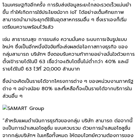
โฉมเศรษฐกิจอีกครั้ง การรับส่งข้อมูลระยะไกลจะรวดเร็วแม่นยำ
ขึ้น ทำให้เกิดการใช้ประโยชน์จาก IoT ได้อย่างเต็มศักยภาพ
สามารถนำมาประยุกต์ใช้ในอุตสาหกรรมอื่น ๆ ซึ่งเราเองก็เริ่ม
เตรียมความพร้อมไว้แล้ว
เช่น สาธารณสุข การขนส่ง ความมั่นคง ระบบการเงินรูปแบบ
ใหม่ๆ ซึ่งเป็นอีกหนึ่งปัจจัยที่จะส่งผลต่อโอกาสทางธุรกิจ ของ
กลุ่มสามารถ บริษัทฯ จึงตอบรับความท้าทายอย่างมั่นใจด้วยการ
ตั้งเป้ารายได้ในปี 63 เชื่อว่าจะเติบโตขึ้นไม่ต่ำกว่า 40% และมี
รายได้ในปี 63 ไว้ที่ 20,000 ล้านบาท
ซึ่งน่าจะคิดเป็นรายได้จากโครงการต่าง ๆ ของหน่วบงานภาครัฐ
ต่าง ๆ อย่างน้อย 80% และที่เหลือก็จะเป็นรายได้จากบริการใน
ส่วนอื่น ๆ
“สำหรับแผนดำเนินการธุรกิจของกลุ่ม บริษัท สามารถ ต่อจากนี้
จะเป็นการนำเสนอโซลูชั่น แบบควบรวม ด้วยการนำเสนอโซลูชั่น
จากกลุ่มบริษัทฯ ในเครือทั้งหมด ให้ตอบโจทย์ความต้องการของ