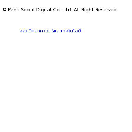
© Rank Social Digital Co., Ltd. All Right Reserved.
ดูแลและให้คำปรึกษาบริการ
รับทำ SEO
โดย Rank Social
Digital Co., Ltd. ทีมงานมืออาชีพ รับทำ SEO สายขาวเห็นผล
100% |
คณะวิทยาศาสตร์และเทคโนโลยี