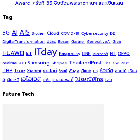
Award ครั้งที่ 35 ชิงถ้วยพระราชทานฯ และเงินแสน
Tag
AI
AIS
5G
Cloud
COVID-19
Cybersecurity
DE
Brother
dtac
DigitalTransformation
Grab
Epson
Gartner
GenerativeAI
ITday
HUAWEI
Kaspersky
NT
IoT
LINE
OPPO
Microsoft
ThailandPost
Samsung
realme
Shopee
Thailand Post
RTB
THP
true
หัวเว่ย
Xiaomi
ข่าวไอที
ซัมซุง
ดีแทค
ทรู
ออปโป้
เรียล
ช้อปปี้
เอไอเอส
ไปรษณีย์ไทย
แคสเปอร์สกี้
มี
ไลน์
เสียวหมี่
แกร็บ
Future Tech