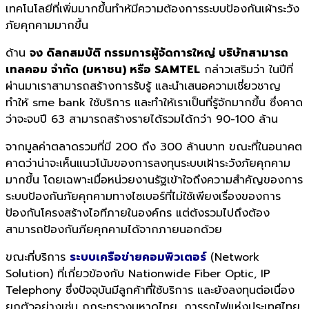
เทคโนโลยีที่เพิ่มมากขึ้นทำห้มีความต้องการระบบป้องกันเผ้าระวัง
ภัยคุกคามมากขึ้น
ด้าน
จง ดิลกสมบัติ กรรมการผู้จัดการใหญ่ บริษัทสามารถ
เทลคอม จำกัด (มหาชน) หรือ SAMTEL
กล่าวเสริมว่า ในปีที่
ผ่านมาเราสามารถสร้างการรับรู้ และนำเสนอความเชี่ยวชาญ
ทำให้ sme bank ใช้บริการ และทำให้เราเป็นที่รู้จักมากขึ้น
ซึ่งคาด
ว่าจะจบปี 63 สามารถสร้างรายได้รวมได้กว่า 90-100 ล้าน
จากมูลค่าตลาดรวมที่มี 200 ถึง 300 ล้านบาท ขณะที่ในอนาคต
คาดว่าน่าจะเห็นแนวโน้มของการลงทุนระบบเฝ้าระวังภัยคุกคาม
มากขึ้น
โดยเฉพาะเมื่อหน่วยงานรัฐเข้าใจถึงความสำคัญของการ
ระบบป้องกันภัยคุกคามทางไซเบอร์ที่ไม่ใช้เพียงเรื่องของการ
ป้องกันโครงสร้างไอทีภายในองค์กร แต่ต้งรวมไปถึงต้อง
สามารถป้องกันภียคุกคามได้จากภายนอกด้วย
ขณะที่บริการ
ระบบเครือข่ายคอมพิวเตอร์
(Network
Solution) ที่เกี่ยวข้องกับ Nationwide Fiber Optic, IP
Telephony ซึ่งปัจจุบันมีลูกค้าที่ใช้บริการ และยังลงทุนต่อเนื่อง
ยกตัวอย่างเช่น กกระทรวงมหาดไทย, การรถไฟแห่งประเทศไทย