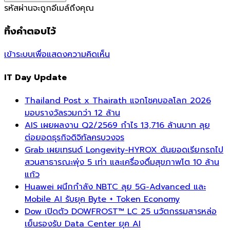
รหัสผ่านจะถูกอีเมล์ถึงคุณ
ทิ้งคำตอบไว้
เข้าระบบเพื่อแสดงความคิดเห็น
IT Day Update
Thailand Post x Thairath แจกโชคบอลโลก 2026
มอบรางวัลรวมกว่า 12 ล้าน
AIS เผยผลงาน Q2/2569 กำไร 13,716 ล้านบาท ลุย
ต่อยอดธุรกิจดิจิทัลครบวงจร
Grab เผยเทรนด์ Longevity-HYROX ดันยอดเรียกรถไป
สวนสาธารณะพุ่ง 5 เท่า และเครื่องดื่มสุขภาพโต 10 ล้าน
แก้ว
Huawei ผนึกกำลัง NBTC ลุย 5G-Advanced และ
Mobile AI รับยุค Byte + Token Economy
Dow เปิดตัว DOWFROST™ LC 25 นวัตกรรมสารหล่อ
เย็นรองรับ Data Center ยุค AI