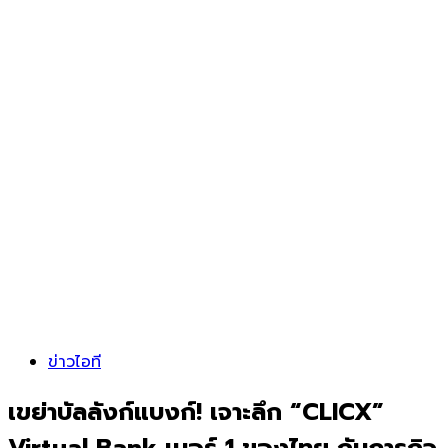
ข่าวไอที
เขย่าบัลลังก์แบงก์! เจาะลึก “CLICX”
Virtual Bank เบอร์ 1 ของไทย กับภารกิจ