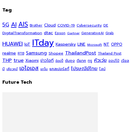
Tag
AI
AIS
5G
Cloud
COVID-19
Cybersecurity
DE
Brother
dtac
DigitalTransformation
Grab
Epson
Gartner
GenerativeAI
ITday
HUAWEI
Kaspersky
NT
IoT
LINE
OPPO
Microsoft
ThailandPost
Samsung
realme
Shopee
Thailand Post
RTB
THP
true
หัวเว่ย
Xiaomi
ข่าวไอที
ซัมซุง
ดีแทค
ทรู
ออปโป้
เรียล
ช้อปปี้
เอไอเอส
ไปรษณีย์ไทย
แคสเปอร์สกี้
มี
ไลน์
เสียวหมี่
แกร็บ
Future Tech