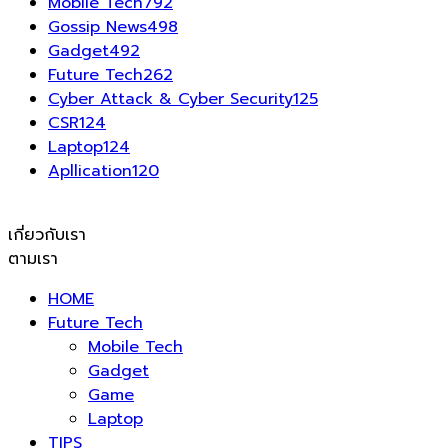
Mobile Tech
792
Gossip News
498
Gadget
492
Future Tech
262
Cyber Attack & Cyber Security
125
CSR
124
Laptop
124
Apllication
120
เกี่ยวกับเรา
ตามเรา
HOME
Future Tech
Mobile Tech
Gadget
Game
Laptop
TIPS