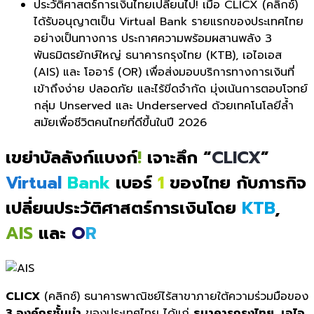
ประวัติศาสตร์การเงินไทยเปลี่ยนไป! เมื่อ CLICX (คลิกซ์)
ได้รับอนุญาตเป็น Virtual Bank รายแรกของประเทศไทย
อย่างเป็นทางการ ประกาศความพร้อมผสานพลัง 3
พันธมิตรยักษ์ใหญ่ ธนาคารกรุงไทย (KTB), เอไอเอส
(AIS) และ โออาร์ (OR) เพื่อส่งมอบบริการทางการเงินที่
เข้าถึงง่าย ปลอดภัย และไร้ขีดจำกัด มุ่งเน้นการตอบโจทย์
กลุ่ม Unserved และ Underserved ด้วยเทคโนโลยีล้ำ
สมัยเพื่อชีวิตคนไทยที่ดีขึ้นในปี 2026
เขย่าบัลลังก์แบงก์
!
เจาะลึก “
CLICX
”
Virtual
Bank
เบอร์
1
ของไทย กับภารกิจ
เปลี่ยนประวัติศาสตร์การเงินโดย
KTB
,
AIS
และ
O
R
CLICX
(คลิกซ์) ธนาคารพาณิชย์ไร้สาขาภายใต้ความร่วมมือของ
3 องค์กรชั้นนำ
ของประเทศไทย ได้แก่
ธนาคารกรุงไทย
,
เอไอ