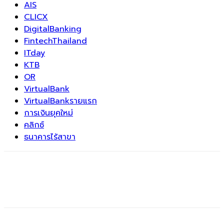
AIS
CLICX
DigitalBanking
FintechThailand
ITday
KTB
OR
VirtualBank
VirtualBankรายแรก
การเงินยุคใหม่
คลิกซ์
ธนาคารไร้สาขา