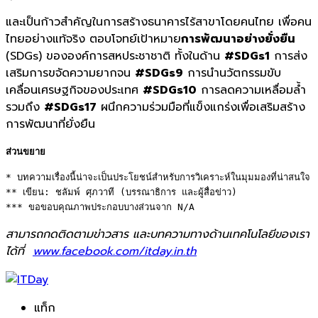
และเป็นก้าวสำคัญในการสร้างธนาคารไร้สาขาโดยคนไทย เพื่อคน
ไทยอย่างแท้จริง ตอบโจทย์เป้าหมาย
การพัฒนาอย่างยั่งยืน
(SDGs) ขององค์การสหประชาชาติ ทั้งในด้าน
#SDGs1
การส่ง
เสริมการขจัดความยากจน
#SDGs9
การนำนวัตกรรมขับ
เคลื่อนเศรษฐกิจของประเทศ
#SDGs10
การลดความเหลื่อมล้ำ
รวมถึง
#SDGs17
ผนึกความร่วมมือที่แข็งแกร่งเพื่อเสริมสร้าง
การพัฒนาที่ยั่งยืน
ส่วนขยาย
* บทความเรื่องนี้น่าจะเป็นประโยชน์สำหรับการวิเคราะห์ในมุมมองที่น่าสนใจ 

** เขียน: ชลัมพ์ ศุภวาที (บรรณาธิการ และผู้สื่อข่าว) 

*** ขอขอบคุณภาพประกอบบางส่วนจาก N/A
สามารถกดติดตามข่าวสาร และบทความทางด้านเทคโนโลยีของเรา
ได้ที่
www.facebook.com/itday.in.th
แท็ก