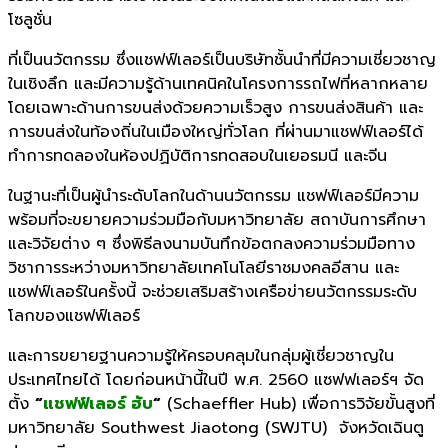
โซลูชั่น
ที่เป็นนวัตกรรม ซึ่งแชฟฟ์เลอร์เป็นบริษัทชั้นนำที่มีความเชี่ยวชาญ
ในเชิงลึก และมีความรู้ด้านเทคนิคในโครงการรถไฟที่หลากหลาย
โดยเฉพาะด้านการขนส่งด้วยความเร็วสูง การขนส่งสินค้า และ
การขนส่งในท้องถิ่นในเมืองใหญ่ทั่วโลก ที่ผ่านมาแชฟฟ์เลอร์ได้
ทำการทดลองในห้องปฏิบัติการทดสอบในเยอรมนี และจีน
ในฐานะที่เป็นผู้นำระดับโลกในด้านนวัตกรรม แชฟฟ์เลอร์มีความ
พร้อมที่จะขยายความร่วมมือกับมหาวิทยาลัย สถาบันการศึกษา
และวิจัยต่าง ๆ ซึ่งพิธีลงนามบันทึกข้อตกลงความร่วมมือทาง
วิชาการระหว่างมหาวิทยาลัยเทคโนโลยีราชมงคลอีสาน และ
แชฟฟ์เลอร์ในครั้งนี้ จะช่วยเสริมสร้างเครือข่ายนวัตกรรมระดับ
โลกของแชฟฟ์เลอร์
และการขยายฐานความรู้ให้ครอบคลุมในกลุ่มผู้เชี่ยวชาญใน
ประเทศไทยได้ โดยก่อนหน้านี้ในปี พ.ศ. 2560 แซฟฟเลอร์ฯ จัด
ตั้ง
“
แชฟฟ์เลอร์ ฮับ
“
(Schaeffler Hub) เพื่อการวิจัยขั้นสูงที่
มหาวิทยาลัย Southwest Jiaotong (SWJTU) จังหวัดเฉินตู