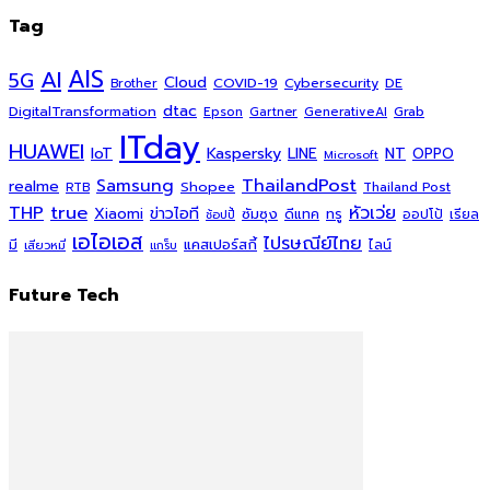
Tag
AI
AIS
5G
Cloud
COVID-19
Cybersecurity
DE
Brother
dtac
DigitalTransformation
Grab
Epson
Gartner
GenerativeAI
ITday
HUAWEI
Kaspersky
NT
IoT
LINE
OPPO
Microsoft
ThailandPost
Samsung
realme
Shopee
Thailand Post
RTB
THP
true
หัวเว่ย
Xiaomi
ข่าวไอที
ซัมซุง
ดีแทค
ทรู
ออปโป้
เรียล
ช้อปปี้
เอไอเอส
ไปรษณีย์ไทย
แคสเปอร์สกี้
มี
ไลน์
เสียวหมี่
แกร็บ
Future Tech