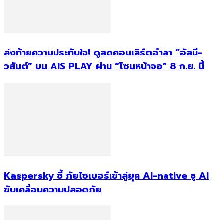
ส่งท้ายความประทับใจ! ดูสดคอนเสิร์ตอำลา “อัสนี-
วสันต์” บน AIS PLAY ผ่าน “โซนหน้าจอ” 8 ก.ย. นี้
Kaspersky ชี้ ภัยไซเบอร์เข้าสู่ยุค AI-native ชู AI
ขับเคลื่อนความปลอดภัย