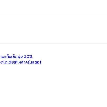
แท็บเล็ตพุ่ง 30%
ดไดเดียให้เหล่าครีเอเตอร์