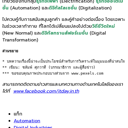
เกี่ยวข้องกับกลุ่ม
ธุรกิจไฟฟ้า
(Electrification)
ธุรกิจออโตเม
ชั่น
(Automation) และ
ดิจิทัลไลเซชั่น
(Digitalization)
ไปควบคู๋กับการสนับสนุนลูกค้า และคู่ค้าอย่างต่อเนื่อง โดยเฉพาะ
ในช่วงเวลาท้าทาย ที่โลกได้เปลี่ยนแปลงไปด้วย
วิถีชีวิตใหม่
(New Normal) และ
ดิจิทัลทรานส์ฟอร์เมชั่น
(Digital
Transformation)
ส่วนขยาย
* บทความเรื่องนี้น่าจะเป็นประโยชน์สำหรับการวิเคราะห์ในมุมมองที่น่าสนใจ 

** เขียน: ชลัมพ์ ศุภวาที (บรรณาธิการ และผู้สื่อข่าว) 

*** ขอขอบคุณภาพประกอบบางส่วนจาก www.pexels.com
สามารถกดติดตามข่าวสารและบทความทางด้านเทคโนโลยีของเรา
ได้ที่
www.facebook.com/itday.in.th
แท็ก
Automation
Digital Industries