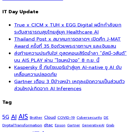
IT Day Update
True x CICM x TUH x EGG Digital ผนึกกำลังยก
ระดับสาธารณสุขไทยสู่ยุค Healthcare AI
Thailand Post x สมาคมการตลาดฯ เปิดศึก J-MAT
Award ครั้งที่ 35 ชิงถ้วยพระราชทานฯ และเงินแสน
ส่งท้ายความประทับใจ! ดูสดคอนเสิร์ตอำลา “อัสนี-วสันต์”
บน AIS PLAY ผ่าน “โซนหน้าจอ” 8 ก.ย. นี้
Kaspersky ชี้ ภัยไซเบอร์เข้าสู่ยุค AI-native ชู AI ขับ
เคลื่อนความปลอดภัย
Gartner เตือน 3 ปีข้างหน้า เหตุละเมิดความเป็นส่วนตัว
ส่วนใหญ่เกิดจาก AI Inferences
Tag
AI
AIS
5G
Cloud
COVID-19
Cybersecurity
DE
Brother
dtac
DigitalTransformation
Grab
Epson
Gartner
GenerativeAI