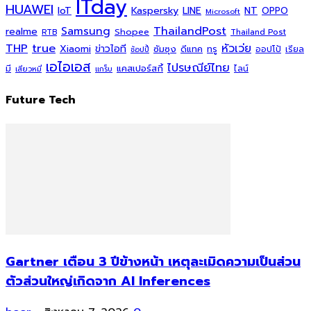
ITday
HUAWEI
Kaspersky
NT
IoT
LINE
OPPO
Microsoft
ThailandPost
Samsung
realme
Shopee
Thailand Post
RTB
THP
true
หัวเว่ย
Xiaomi
ข่าวไอที
ซัมซุง
ดีแทค
ทรู
ออปโป้
เรียล
ช้อปปี้
เอไอเอส
ไปรษณีย์ไทย
แคสเปอร์สกี้
มี
ไลน์
เสียวหมี่
แกร็บ
Future Tech
Gartner เตือน 3 ปีข้างหน้า เหตุละเมิดความเป็นส่วน
ตัวส่วนใหญ่เกิดจาก AI Inferences