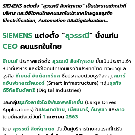
SIEMENS แต่งตั้ง “สุวรรณี สิงห์ฤาเดช” เป็นประธานเจ้าหน้าที่
บริหาร และซีอีโอคนไทยคนแรกในประเทศไทยดูแลธุรกิจ
Electrification, Automation และDigitalization…
SIEMENS
แต่งตั้ง “
สุวรรณี
” นั่งแท่น
CEO
คนแรกในไทย
ซีเมนส์
ประกาศแต่งตั้ง
สุวรรณี สิงห์ฤาเดช
ขึ้นเป็นประธานเจ้า
หน้าที่บริหาร และซีอีโอคนไทยคนแรกในประเทศไทย ที่จะมาดูแล
ธุรกิจ
ซีเมนส์ อินดัสเทรียล
ซึ่งประกอบด้วยธุรกิจกลุ่ม
สมาร์
ทอินฟราสตรัคเจอร์
(Smart Infrastructure) กลุ่ม
ธุรกิจ
ดิจิทัลอินดัสทรี
(Digital Industries)
และกลุ่ม
ธุรกิจลาร์จไดร์ฟแอพพลิเคชั่น
(Large Drives
Applications) ใน
ประเทศไทย
,
เมียนมาร์
,
กัมพูชา
และ
ลาว
โดยมีผลตั้งแต่วันที่
1
เมษายน
2563
โดย
สุวรรณี สิงห์ฤาเดช
นับเป็นผู้บริหารไทยคนแรกที่ได้รับ