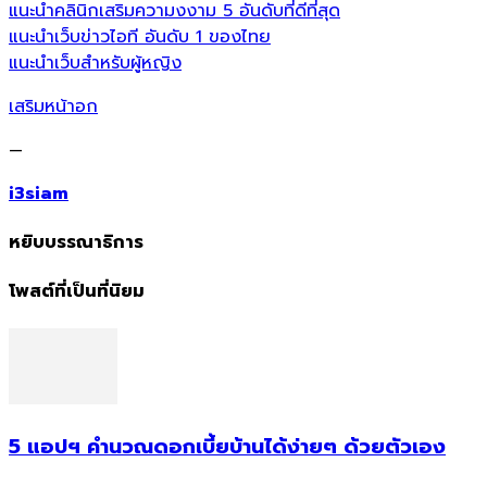
แนะนำคลินิกเสริมความงงาม 5 อันดับที่ดีที่สุด
แนะนำเว็บข่าวไอที อันดับ 1 ของไทย
แนะนำเว็บสำหรับผู้หญิง
เสริมหน้าอก
—
i3siam
หยิบบรรณาธิการ
โพสต์ที่เป็นที่นิยม
5 แอปฯ คำนวณดอกเบี้ยบ้านได้ง่ายๆ ด้วยตัวเอง