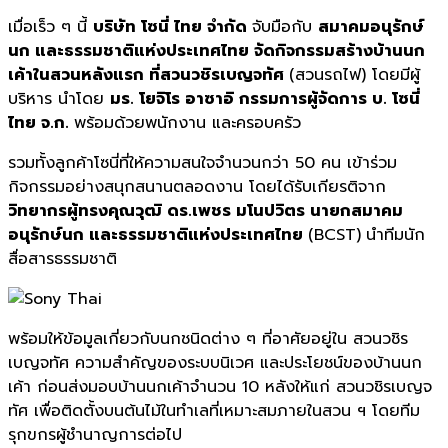
เมื่อเร็ว ๆ นี้
บริษัท โซนี่ ไทย จำกัด
จับมือกับ
สมาคมอนุรักษ์
นก และธรรมชาติแห่งประเทศไทย จัดกิจกรรมสร้างบ้านนก
เค้าในสวนหลังแรก ที่สวนวชิรเบญจทัศ
(สวนรถไฟ) โดยมีผู้
บริหาร นำโดย
มร. โยจิโร อาซาอิ กรรมการผู้จัดการ บ. โซนี่
ไทย จ.ก.
พร้อมด้วยพนักงาน และครอบครัว
รวมทั้งลูกค้าโซนี่ที่ให้ความสนใจจำนวนกว่า 50
คน เข้าร่วม
กิจกรรมอย่างสนุกสนานตลอดงาน โดยได้รับเกียรติจาก
วิทยากรผู้ทรงคุณวุฒิ ดร.เพชร มโนปวิตร นายกสมาคม
อนุรักษ์นก และธรรมชาติแห่งประเทศไทย
(BCST)
นำทีมนัก
สื่อสารธรรมชาติ
พร้อมให้ข้อมูลเกี่ยวกับนกชนิดต่าง ๆ ที่อาศัยอยู่ใน สวนวชิร
เบญจทัศ ความสำคัญของระบบนิเวศ และประโยชน์ของบ้านนก
เค้า ก่อนส่งมอบบ้านนกเค้าจำนวน
10 หลังให้แก่ สวนวชิรเบญจ
ทัศ เพื่อติดตั้งบนต้นไม้ในทำเลที่เหมาะสมภายในสวน ฯ โดยทีม
รุกขกรผู้ชำนาญการต่อไป