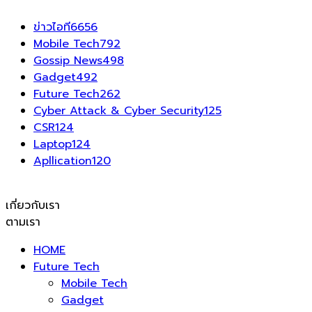
ข่าวไอที
6656
Mobile Tech
792
Gossip News
498
Gadget
492
Future Tech
262
Cyber Attack & Cyber Security
125
CSR
124
Laptop
124
Apllication
120
เกี่ยวกับเรา
ตามเรา
HOME
Future Tech
Mobile Tech
Gadget