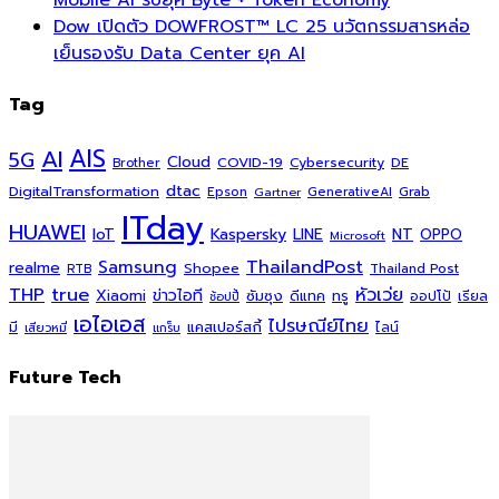
Mobile AI รับยุค Byte + Token Economy
Dow เปิดตัว DOWFROST™ LC 25 นวัตกรรมสารหล่อ
เย็นรองรับ Data Center ยุค AI
Tag
AI
AIS
5G
Cloud
COVID-19
Cybersecurity
DE
Brother
dtac
DigitalTransformation
Grab
Epson
Gartner
GenerativeAI
ITday
HUAWEI
Kaspersky
NT
IoT
LINE
OPPO
Microsoft
ThailandPost
Samsung
realme
Shopee
Thailand Post
RTB
THP
true
หัวเว่ย
Xiaomi
ข่าวไอที
ซัมซุง
ดีแทค
ทรู
ออปโป้
เรียล
ช้อปปี้
เอไอเอส
ไปรษณีย์ไทย
แคสเปอร์สกี้
มี
ไลน์
เสียวหมี่
แกร็บ
Future Tech