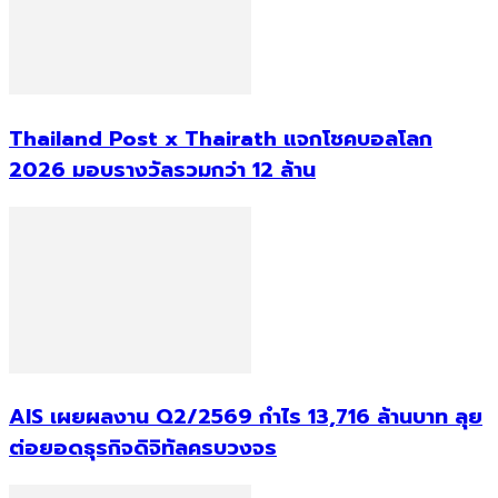
Thailand Post x Thairath แจกโชคบอลโลก
2026 มอบรางวัลรวมกว่า 12 ล้าน
AIS เผยผลงาน Q2/2569 กำไร 13,716 ล้านบาท ลุย
ต่อยอดธุรกิจดิจิทัลครบวงจร