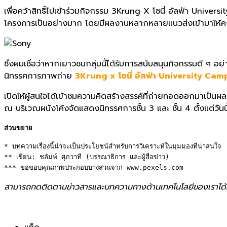
เพื่อคว้
าสิทธิ์ไปเข้าร่วมกิจกรรม 3
Krung X โซนี่ อัลฟ่า Univer
โครงการเป็นอย่างมาก โดยมีผลงานหลากหลายแนวส่งเข้
ามาให้
ซึ่งผมเชื่อว่าหากเยาวชนกลุ่มนี้
ได้รับการสนับสนุนกิจกรรมดี ๆ อย่า
นิทรรศการภาพถ่าย
3
Krung x โซนี่ อัลฟ่า University Ca
เปิดให้ผู้สนใจได้เข้าชมความคิ
ดสร้างสรรค์ที่ถ่ายทอดออกมาเป็
นผล
ณ บริเวณผนังโค้งจัดแสดงนิ
ทรรศการชั้น
3
และ ชั้น
4
ตั้งแต่วัน
ส่วนขยาย
* บทความเรื่องนี้น่าจะเป็นประโยชน์สำหรับการวิเคราะห์ในมุมมองที่น่าสนใจ 

** เขียน: ชลัมพ์ ศุภวาที (บรรณาธิการ และผู้สื่อข่าว)

*** ขอขอบคุณภาพประกอบบางส่วนจาก www.pexels.com
สามารถกดติดตามข่าวสารและบทความทางด้านเทคโนโลยีของเราได้