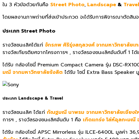
ใน
3
หัวข้อด้วยกันคือ
Street Photo
,
Landscape
&
Trave
โดยผลงานภาพถ่ายที่ส่งเข้
าประกวด จะได้รับการพิจารณาตัดสิ
นจ
ประเภท
Street Photo
รางวัลชนะเลิศได้แก่
จักรภพ ศิริรุ่งสกุลวงศ์ จากมหาวิทยาลัยเ
รางวัลเกียรติ
ยศจากโครงการฯ
,
รางวัลรองชนะเลิศอันดับที่ 1
ได้
ได้รับ กล้องโซนี่
Premium Compact Camera
รุ่น
DSC-RX
10
มณี
จากมหาวิทยาลัยรังสิต
ได้รับ โซนี่
Extra Bass Speaker
ม
ประเภท
Landscape & Travel
รางวัลชนะเลิศ ได้แก่
กัณฐมณี นาพรม
จากมหาวิทยาลัยเชียงให
การฯ
,
รางวัลรองชนะเลิศอันดับ 1 คือ
เกิดแกร่ง โล่ห์อุลกะมณี
ได้รับ กล้องโซนี่
APSC Mirrorless
รุ่น
ILCE-6400L
มูลค่า
36,