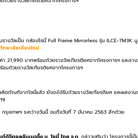
มถ้วยรางวัลเกียรติ
ยศจากโครงการฯ
ับรางวัลเป็น กล้องโซนี่
Full Frame Mirrorless
รุ่น
ILCE-7M3K
ม
วิทยาลัยเชียงใหม่
ค่า
21,990
บาทพร้อมถ้วยรางวัลเกียรติ
ยศจากโครงการฯ และรางวัล
้อมถ้วยรางวัลเกียรติ
ยศจากโครงการฯ
ลิตภัณฑ์จากโซนี่
แล้ว ยังจะได้รับถ้วยรางวัลเกียรติยศ และผลงานภ
1
9
ุงเทพฯ ระหว่างวันนี้ จนถึงวันที่
7
มีนาคม 256
3
อีกด้วย
ฑ์ดิจิตอลอิมเมจจิ้ง บ. โซนี่ ไทย จ.ก.
กล่าวเสริมว่า
โครงการนี้เป็