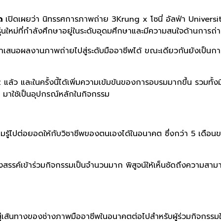
ัด
เปิดเผยว่า
นิทรรศการภาพถ่าย
3Krung x โซนี่ อัลฟ่า Univer
นใหม่ที่กำลังศึ
กษาอยู่ในระดับอุดมศึกษาและมี
ความสนใจด้านการถ่
ำเสนอผลงานภาพถ่ายไปสู่
ระดับมืออาชีพได้ ขณะเดียวกันยังเป็น
2
แล้ว และในครั้งนี้ได้เพิ่มความเข้
มข้นของการอบรมมากขึ้น รวมทั้ง
 มาใช้เป็นอุปกรณ์หลักในกิจกรรม
รู้ไปต่อยอดให้กั
บวิชาชีพของตนเองได้ในอนาคต ซึ่งกว่า
5
เดือน
งสรรค์เข้าร่วมกิจกรรมเป็
นจำนวนมาก พิสูจน์ให้เห็นชัดถึงความสา
่เส้นทางของช่
างภาพมืออาชีพในอนาคตต่อไป
สำหรับผู้ร่วมกิจกรรมใ