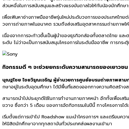
ส่วนหนึ่
งในการสนับสนุนและสร้างแรงบั
นดาลใจให้กับน้องนักศึกษารุ
เพื่อเฟ้นหาช่างภาพมืออาชีพรุ่
นใหม่ประดับวงการของประเทศไทยต่
วงการถ่ายภาพในอนาคต รวมถึงส่งเสริมอุตสาหกรรมถ่
ายภาพให้
เนื่องจากการจะก้าวขึ้นเป็นผู้
นำของธุรกิจกล้องทั้งตลาดไทย และต
ระดับ ไม่ว่าจะเป็นการสนับสนุ
นโครงการในระดับมืออาชีพ การกระต
กิจกรรมดี ๆ จะช่วยยกระดั
บความสามารถของเยาวชน
บุณฐไชย ไชยวิรุณเจริญ ผู้อำนวยการศูนย์อบรมถ่
ายภาพสามก
กษาอยู่ในระดับอุดมศึกษา ได้มีพื้นที่แสดงออกทางความคิ
ดสร้างส
สามารถนำไปประยุกต์ใช้
ในการทำงานภายภาคหน้า อีกทั้งเพื่อเสริ
ขวาง ซึ่งกว่า 5 เดือน ของการจัดกิจกรรมในปีนี้ ทางโครงการได้เพ
เริ่มตั้งแต่การเข้าไป
Roadshow
แนะนำโครงการฯ และเตรียมความพ
ให้นิสิตนักศึกษาจากทุกสถาบันทั่
วประเทศส่งผลงานเข้ามา