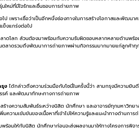
่
นใหม่ที่มีใจรักและชื่นชอบการถ่
ายภาพ
อไป เพราะเชื่อว่าเป็นอีกหนึ่งช่
องทางในการสร้างโอกาสและพั
ฒนาคว
แข็งแกร่งต่อไป
ลาดโลก ล้วนต้องมาพร้อมกับความรับผิ
ดชอบหลากหลายด้านพร้อมๆ กั
ุ้นตลาดรวมถึงพัฒนาการถ่
ายภาพผ่านกิจกรรมมากมายแก่ลูกค้
าทุ
รุง
ได้กล่าวถึงความร่วมมือกับโซนี่
ในครั้งนี้ว่า สามกรุงมีความยินดีที
รรค์ และพัฒนาทักษะทางการถ่ายภาพ
มสร้างความสั
มพันธ์ระหว่างนิสิต นักศึกษา และอาจารย์ทุกมหาวิทยาล
ิ่มความเข้มข้
นของเนื้อหาที่เข้าไปให้ความรู้
และแนะนำทางด้านการถ
ร้อมให้กับนิสิต นักศึกษาก่อนจะส่งผลงานมาให้
ทางโครงการพิจาร