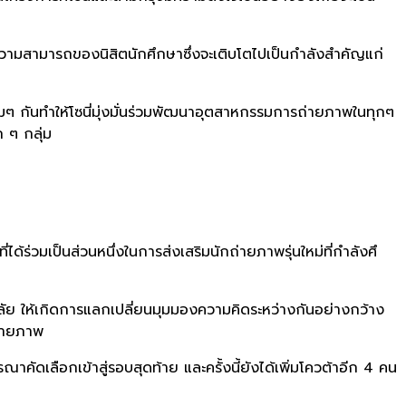
ามสามารถของนิสิตนักศึ
กษาซึ่งจะเติบโตไปเป็นกำลังสำคั
ญแก่
นทำให้โซนี่มุ่งมั่นร่วมพั
ฒนาอุตสาหกรรมการถ่ายภาพในทุกๆ
ก ๆ กลุ่ม
่ได้ร่
วมเป็นส่วนหนึ่งในการส่งเสริมนั
กถ่ายภาพรุ่นใหม่ที่กำลังศึ
ัย ให้เกิดการแลกเปลี่ยนมุ
มมองความคิดระหว่างกันอย่างกว้
าง
่ายภาพ
ณาคัดเลือกเข้
าสู่รอบสุดท้าย และครั้งนี้ยังได้เพิ่มโควต้าอี
ก 4 คน