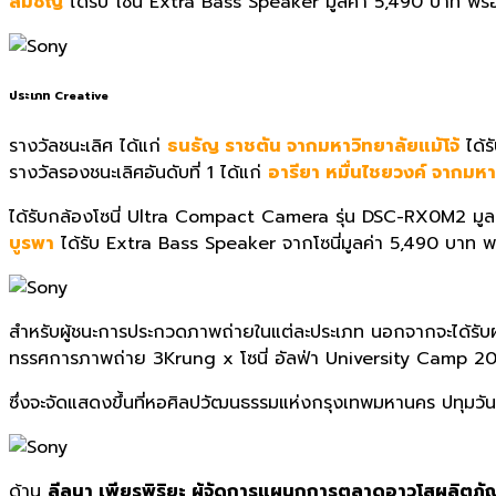
สัมชัญ
ได้รับ โซนี่
Extra Bass Speaker
มูลค่า
5,490
บาท พร้อ
ประเภท
Creative
รางวัลชนะเลิศ ได้แก่
ธนธัญ ราชตัน จากมหาวิทยาลัยแม้โจ้
ได้ร
รางวัลรองชนะเลิศอันดับที่ 1 ได้แก่
อารียา หมื่นไชยวงค์ จากมหา
ได้รับกล้องโซนี่
Ultra Compact Camera
รุ่น
DSC-RX0M2
มูล
บูรพา
ได้รับ
Extra Bass Speaker
จากโซนี่มูลค่า
5,490
บาท พร
สำหรับผู้ชนะการประกวดภาพถ่
ายในแต่ละประเภท นอกจากจะได้รับผ
ทรรศการภาพถ่าย 3
Krung x โซนี่ อัลฟ่า University Camp
20
ซึ่งจะจัดแสดงขึ้นที่หอศิลปวั
ฒนธรรมแห่งกรุงเทพมหานคร ปทุมวัน กร
ด้าน
ลีลนา เพียรพิริยะ ผู้จัดการแผนกการตลาดอาวุโสผลิ
ตภัณ