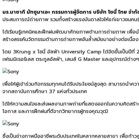
มร.มาซากิ มัทซูมาเอะ กรรมการผู้จัดการ บริษัท โซนี่ ไทย จำก
ประสบการณ์
ถ่ายภาพ รวมทั้งสร้างแรงบันดาลใจให้แก่
เยาวชนคนรุ่
ได้เรียนรู้เทคนิคและฝึกฝนพั
ฒนาศักยภาพด้านการถ่ายภาพ เพื่อน
สร้างสรรค์นวัตกรรมด้านการถ่
ายภาพอันล้ำสมัยมาอย่างต่อเนื่
อง
โดย
3Krung x โซนี่ อัลฟ่า University Camp
ได้จัดขึ้นเป็นปีที่
เฟรมมิเรอร์เลส ตระกูลอัลฟ่า
,
เลนส์
G Master
และอุปกรณ์ต่างๆ
เพื่อให้ผู้เข้าร่วมกิจกรรมทุ
กคนได้รับประโยชน์สูงสุด สามารถนำความ
จากสถาบันการศึกษา
37
แห่งทั่วประเทศ
ได้ให้ความสนใจและส่งผลงานภาพถ่
ายที่แสดงออกในความคิดสร้
า
โอกาส และการฝึกฝนที่ดีจากวิทยากรผู้
ทรงคุณวุฒิ
ซึ่งเป็นช่างภาพมืออาชีพระดั
บประเทศในหลากหลายสาขา เพื่อก้าวสู