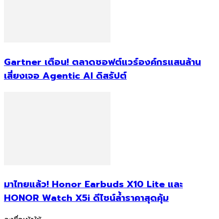
Gartner เตือน! ตลาดซอฟต์แวร์องค์กรแสนล้าน
เสี่ยงเจอ Agentic AI ดิสรัปต์
มาไทยแล้ว! Honor Earbuds X10 Lite และ
HONOR Watch X5i ดีไซน์ล้ำราคาสุดคุ้ม