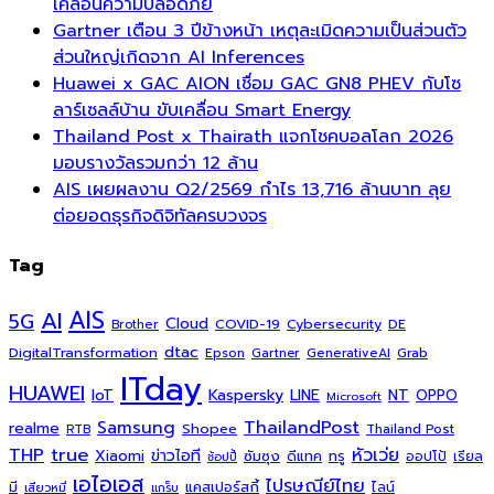
เคลื่อนความปลอดภัย
Gartner เตือน 3 ปีข้างหน้า เหตุละเมิดความเป็นส่วนตัว
ส่วนใหญ่เกิดจาก AI Inferences
Huawei x GAC AION เชื่อม GAC GN8 PHEV กับโซ
ลาร์เซลล์บ้าน ขับเคลื่อน Smart Energy
Thailand Post x Thairath แจกโชคบอลโลก 2026
มอบรางวัลรวมกว่า 12 ล้าน
AIS เผยผลงาน Q2/2569 กำไร 13,716 ล้านบาท ลุย
ต่อยอดธุรกิจดิจิทัลครบวงจร
Tag
AI
AIS
5G
Cloud
COVID-19
Cybersecurity
DE
Brother
dtac
DigitalTransformation
Grab
Epson
Gartner
GenerativeAI
ITday
HUAWEI
Kaspersky
NT
IoT
LINE
OPPO
Microsoft
ThailandPost
Samsung
realme
Shopee
Thailand Post
RTB
THP
true
หัวเว่ย
Xiaomi
ข่าวไอที
ซัมซุง
ดีแทค
ทรู
ออปโป้
เรียล
ช้อปปี้
เอไอเอส
ไปรษณีย์ไทย
แคสเปอร์สกี้
มี
ไลน์
เสียวหมี่
แกร็บ