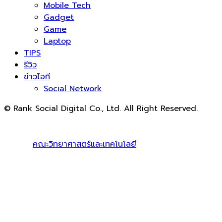
Mobile Tech
Gadget
Game
Laptop
TIPS
รีวิว
ข่าวไอที
Social Network
© Rank Social Digital Co., Ltd. All Right Reserved.
ดูแลและให้คำปรึกษาบริการ
รับทำ SEO
โดย Rank Social
Digital Co., Ltd. ทีมงานมืออาชีพ รับทำ SEO สายขาวเห็นผล
100% |
คณะวิทยาศาสตร์และเทคโนโลยี