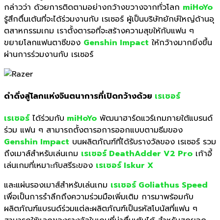
กล่าวว่า ด้วยการติดตามอย่างกว้
างขวางจากทั่วโลก
miHoYo
รู้สึกตื่นเต้นที่จะได้ร่
วมงานกับ เรเซอร์ ผู้เป็นบริษัทยักษ์ใหญ่ด้านอุ
ตสาหกรรมเกม เราตั้งตารอที่จะสร้างความสุ
ขให้กับแฟน ๆ
ขยายโลกแฟนตาซีของ
Genshin Impact
ให้กว้างมากยิ่งขึ้น
ผ่านการร่วมงานกับ เรเซอร์
ดำดิ่งสู่โลกแห่งจินตนาการที่
เปิดกว้างด้วย
เรเซอร์
เรเซอร์
ได้ร่วมกับ
miHoYo
พัฒนาฮาร์ดแวร์เกมภายใต้แบรนด์
ร่วม แฟน ๆ สามารถตั้งตารอการออกแบบตามธี
มของ
Genshin Impact
บนผลิตภัณฑ์ที่ได้รับรางวัลของ เรเซอร์ รวม
ถึงเมาส์สำหรับเล่นเกม
เรเซอร์ DeathAdder V2 Pro
เก้าอี้
เล่นเกมที่เหมาะกับสรี
ระของ
เรเซอร์ Iskur X
และแผ่นรองเมาส์สำหรับเล่นเกม
เรเซอร์ Goliathus Speed
เพื่อเป็นการรำลึกถึงความร่วมมื
อเพิ่มเติม การมาพร้อมกับ
ผลิตภัณฑ์แบรนด์ร่
วมแต่ละผลิตภัณฑ์เป็นรหัสโบนั
สที่แฟน ๆ