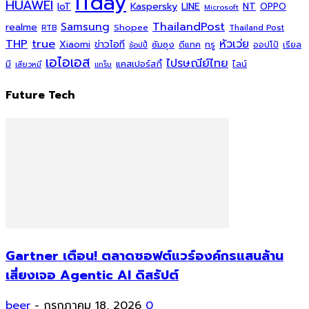
ITday
HUAWEI
Kaspersky
NT
IoT
LINE
OPPO
Microsoft
ThailandPost
Samsung
realme
Shopee
Thailand Post
RTB
THP
true
หัวเว่ย
Xiaomi
ข่าวไอที
ซัมซุง
ดีแทค
ทรู
ออปโป้
เรียล
ช้อปปี้
เอไอเอส
ไปรษณีย์ไทย
แคสเปอร์สกี้
มี
ไลน์
เสียวหมี่
แกร็บ
Future Tech
Gartner เตือน! ตลาดซอฟต์แวร์องค์กรแสนล้าน
เสี่ยงเจอ Agentic AI ดิสรัปต์
beer
-
กรกฎาคม 18, 2026
0