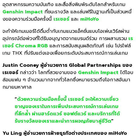
อุตสาหกรรมความบันเทิ
ง และสื่อสิ่งพิมพ์ระดับโลกสำหรั
บเกม
Genshin Impact
ที่ชนะรางวัล และเล่นฟรีในฐานะที่เป็นส่วนหนึ่
งของความร่วมมือครั้งนี้
เรเซอร์
และ
miHoYo
จะทำให้เกมเมอร์ได้ดื่มด่ำกั
บเกมแนวแอ็คชั่นแบบโอเพ่นเวิร์
ลผ่าน
อุปกรณ์ต่อพ่วงที่ได้รั
บอนุญาตจากแบรนด์ร่วม การผสานรวม
เร
เซอร์ Chroma RGB
และการสนับสนุนผลิตภัณฑ์ เช่น โปรไฟล์
เกม THX ที่ปรับแต่งเองเพื่อยกระดั
บประสบการณ์การเล่นเกม
Justin Cooney ผู้อำนวยการ Global Partnerships ของ
เรเซอร์
กล่าวว่า โลกที่สวยงามของ
Genshin Impact
ได้โอบ
ล้อมแฟน ๆ จำนวนมากจากทั่วโลกซึ่
งหมายรวมถึงโอกาสอั
นมา
กมายมหาศาล
“
ด้วยความร่วมมือครั้งนี้ เรเซอร์ จะให้ความเชี่
ยว
ชาญของเราในการเพิ่
มประสบการณ์การเล่นเกม
ที่ลึกล้ำ ผ่านฮาร์ดแวร์ ซอฟต์แวร์ และบริการที่ได้
รับรางวั
ลของเราและนำการผจญภัยมาสู่ชีวิ
ต
”
Yu Ling ผู้อำนวยการฝ่ายธุรกิจต่
างประเทศของ miHoYo