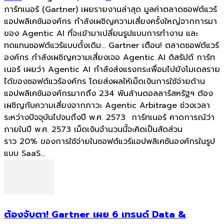
การ์ทเนอร์ (Gartner) เผยรายงานล่าสุด มูลค่าตลาดซอฟต์แวร์
แอปพลิเคชันองค์กร กำลังเผชิญความเสี่ยงครั้งใหญ่จากการมา
ของ Agentic AI ที่จะเข้ามาเปลี่ยนรูปแบบการทำงาน และ
ทดแทนซอฟต์แวร์แบบดั้งเดิม... Gartner เตือน! ตลาดซอฟต์แวร์
องค์กร กำลังเผชิญความเสี่ยงเจอ Agentic AI ดิสรัปต์ การ์ท
เนอร์ เผยว่า Agentic AI กำลังส่งแรงกระเพื่อมไปยังโมเดลราย
ได้ของซอฟต์แวร์องค์กร โดยส่งผลให้เม็ดเงินการใช้จ่ายด้าน
แอปพลิเคชันองค์กรมากถึง 234 พันล้านดอลลาร์สหรัฐฯ ต้อง
เผชิญกับความเสี่ยงจากภาวะ Agentic Arbitrage ช่วงเวลา
ระหว่างปัจจุบันไปจนถึงปี พ.ศ. 2573 การ์ทเนอร์ คาดการณ์ว่า
ภายในปี พ.ศ. 2573 เม็ดเงินจำนวนนี้จะคิดเป็นสัดส่วน
ราว 20% ของการใช้จ่ายในซอฟต์แวร์แอปพลิเคชันองค์กรในรูป
แบบ SaaS...
ต้องจับตา! Gartner เผย 6 เทรนด์ Data &