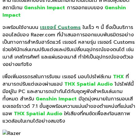
สามารถใช้แลกของรางวัลในเกมที่
น่าตื่นเต้นได้ สำหรับสุดยอด
สถานีเกม
Genshin Impact
การออกแบบของ
Genshin
Impact
จะพร้อมใช้งานบน
เรเซอร์ Customs
ในเร็ว ๆ นี้ ซึ่งเป็นบริการ
ออนไลน์ของ Razer.com ที่นำเสนอการออกแบบพันธมิตรอย่
าง
เป็นทางการสำหรับฮาร์ดแวร์ เรเซอร์ หลายรุ่น เรเซอร์ Customs
ช่วยให้นักเล่นเกมปรับแต่
งและปรับเปลี่ยนอุปกรณ์ของตนได้ เช่น
เมาส์ เคสโทรศัพท์ และแผ่นรองเมาส์ ทำให้เป็นอุปกรณ์ของตัวเอ
งอย่
างแท้จริง
เพื่อเพิ่มอรรถรสในการรับชม เรเซอร์ มอบโปรไฟล์เกม
THX
ที่
สามารถปรับแต่งเองผ่านแอป
THX Spatial Audio
โปรไฟล์นี้
มีอยู่ใน PC และสามารถเ
ข้ากันได้กับชุดหูฟังสำหรับเล่
นเกม
ทั้งหมด สำหรับ
Genshin Impact
มีจุดมุ่งหมายในการมอบเสี
ยงเซอร์ราวด์ 7.1 ขั้นสูงพร้อมความแม่
นยำของตำแหน่งที่แม่นยำ
แอพ
THX Spatial Audio
ให้เสียงที่คมชัดเพื่อสะท้
อนสภาพ
แวดล้อมในเกมได้อย่
างสมจริง