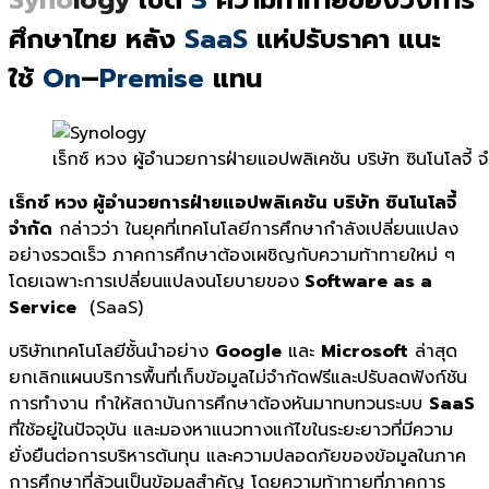
ศึกษาไทย หลัง
SaaS
แห่ปรับราคา
แนะ
ใช้
On
–
Premise
แทน
เร็กซ์ หวง ผู้อำนวยการฝ่ายแอปพลิเคชัน บริษัท ซินโนโลจี้ 
เร็กซ์ หวง ผู้อำนวยการฝ่ายแอปพลิเคชัน บริษัท ซินโนโลจี้
จำกัด
กล่าวว่า ในยุคที่เทคโนโลยีการศึกษากำลังเปลี่ยนแปลง
อย่างรวดเร็ว ภาคการศึกษาต้องเผชิญกับความท้าทายใหม่ ๆ
โดยเฉพาะการเปลี่ยนแปลงนโยบายของ
Software as a
Service
(SaaS)
บริษัทเทคโนโลยีชั้นนำอย่าง
Google
และ
Microsoft
ล่าสุด
ยกเลิกแผนบริการพื้นที่เก็บข้อมูลไม่จำกัดฟรีและปรับลดฟังก์ชัน
การทำงาน ทำให้สถาบันการศึกษาต้องหันมาทบทวนระบบ
SaaS
ที่ใช้อยู่ในปัจจุบัน และมองหาแนวทางแก้ไขในระยะยาวที่มีความ
ยั่งยืนต่อการบริหารต้นทุน และความปลอดภัยของข้อมูลในภาค
การศึกษาที่ล้วนเป็นข้อมูลสำคัญ โดยความท้าทายที่ภาคการ