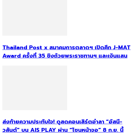
Thailand Post x สมาคมการตลาดฯ เปิดศึก J-MAT
Award ครั้งที่ 35 ชิงถ้วยพระราชทานฯ และเงินแสน
ส่งท้ายความประทับใจ! ดูสดคอนเสิร์ตอำลา “อัสนี-
วสันต์” บน AIS PLAY ผ่าน “โซนหน้าจอ” 8 ก.ย. นี้