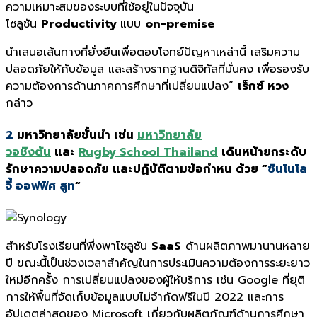
ความเหมาะสมของระบบที่ใช้อยู่ในปัจจุบัน
โซลูชัน
Productivity
แบบ
on-premise
นำเสนอเส้นทางที่ยั่งยืนเพื่อตอบโจทย์ปัญหาเหล่านี้ เสริมความ
ปลอดภัยให้กับข้อมูล และสร้างรากฐานดิจิทัลที่มั่นคง เพื่อรองรับ
ความต้องการด้านภาคการศึกษาที่เปลี่ยนแปลง”
เร็กซ์ หวง
กล่าว
2
มหาวิทยาลัยชั้นนำ
เช่น
มหา
วิทยาลัย
วอชิงตัน
และ
Rugby School Thailand
เดินหน้ายกระดับ
รักษาความปลอดภั
ย และปฏิบัติตามข้อกำหน ด้วย “
ซินโนโล
จี้ ออฟฟิศ สูท
“
สำหรับโรงเรียนที่พึ่งพาโซลูชัน
SaaS
ด้านผลิตภาพมานานหลาย
ปี ขณะนี้เป็นช่วงเวลาสำคัญในการประเมินความต้องการระยะยาว
ใหม่อีกครั้ง การเปลี่ยนแปลงของผู้ให้บริการ เช่น Google ที่ยุติ
การให้พื้นที่จัดเก็บข้อมูลแบบไม่จำกัดฟรีในปี 2022 และการ
อัปเดตล่าสุดของ Microsoft เกี่ยวกับผลิตภัณฑ์ด้านการศึกษา