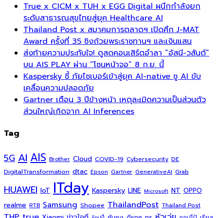
True x CICM x TUH x EGG Digital ผนึกกำลังยก
ระดับสาธารณสุขไทยสู่ยุค Healthcare AI
Thailand Post x สมาคมการตลาดฯ เปิดศึก J-MAT
Award ครั้งที่ 35 ชิงถ้วยพระราชทานฯ และเงินแสน
ส่งท้ายความประทับใจ! ดูสดคอนเสิร์ตอำลา “อัสนี-วสันต์”
บน AIS PLAY ผ่าน “โซนหน้าจอ” 8 ก.ย. นี้
Kaspersky ชี้ ภัยไซเบอร์เข้าสู่ยุค AI-native ชู AI ขับ
เคลื่อนความปลอดภัย
Gartner เตือน 3 ปีข้างหน้า เหตุละเมิดความเป็นส่วนตัว
ส่วนใหญ่เกิดจาก AI Inferences
Tag
AI
AIS
5G
Cloud
COVID-19
Cybersecurity
DE
Brother
dtac
DigitalTransformation
Grab
Epson
Gartner
GenerativeAI
ITday
HUAWEI
Kaspersky
NT
IoT
LINE
OPPO
Microsoft
ThailandPost
Samsung
realme
Shopee
Thailand Post
RTB
THP
true
หัวเว่ย
Xiaomi
ข่าวไอที
ซัมซุง
ดีแทค
ทรู
ออปโป้
เรียล
ช้อปปี้