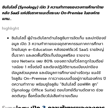
ซินโนโลจี้ (Synology) เปิด 3 ความท้าทายของวงการศึกษาไทย
หลัง SaaS แห่ปรับราคาแนะตั้งระบบ On-Premise ในองค์กร
แทน…
highlight
ซินโนโลจี้
ผู้นำระดับโลกด้
านโซลูชันการจัดเก็บ และปกป้องข้
อมูล เปิด
3
ความท้าทายของอุ
ตสาหกรรมภาคการศึกษา
ไทยในยุค
e
–
Education
หลังซอฟต์แวร์
SaaS
ร
ายใหญ่
ขึ้นราคา และลดพื้นที่จัดเก็บข้
อมูลฟรีลง รายงาน
ของ
Netwrix
เผย
80
% ของสถาบันทั่วโลกถูกโจมตีอย่
างน้อย
1
ครั้งต่อปี และต้องปฏิบัติตามระเบียบปกป้
อง
ข้อมูลส่วนบุคคล และข้อมู
ลการศึกษาอย่างรัดกุม แนะใช้
โซลูชัน
On
–
Premise
การวา
งระบบตั้งอยู่ภายในองค์กร
ปิ
ดความท้าทาย พร้อมชูโซลูชัน “ซินโนโลจี้ ออฟฟิศ สูท”
(
Synology Office Suite)
ตอบโจทย์ดีมานด์ตลาด ช่วย
ลดต้นทุน ซื้อครั้งเดียวไม่เสียค่ารายเดื
อน
Syno
logy
เปิด
3
ความท้าทายของวงการ