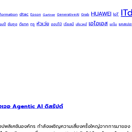
IT
HUAWEI
dtac
IoT
sformation
Grab
Epson
Gartner
GenerativeAI
เอไอเอส
หัวเว่ย
ซัมซุง
ดีแทค
ทรู
แคสเปอร์
ออปโป้
เรียลมี
้อปปี้
เสียวหมี่
แกร็บ
เจอ Agentic AI ดิสรัปต์
แอปพลิเคชันองค์กร กำลังเผชิญความเสี่ยงครั้งใหญ่จากการมาของ