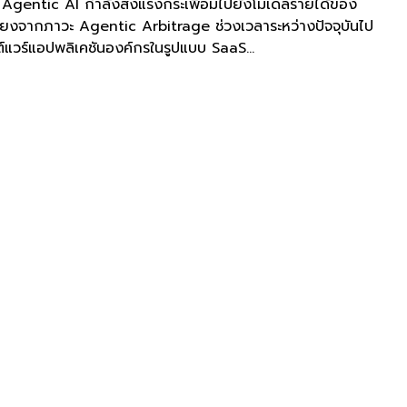
่า Agentic AI กำลังส่งแรงกระเพื่อมไปยังโมเดลรายได้ของ
ี่ยงจากภาวะ Agentic Arbitrage ช่วงเวลาระหว่างปัจจุบันไป
์แวร์แอปพลิเคชันองค์กรในรูปแบบ SaaS...