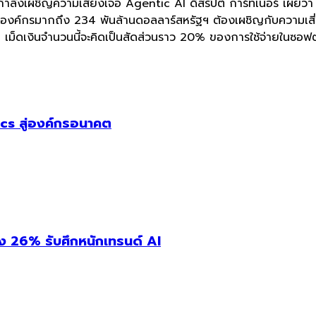
 กำลังเผชิญความเสี่ยงเจอ Agentic AI ดิสรัปต์ การ์ทเนอร์ เผยว
ชันองค์กรมากถึง 234 พันล้านดอลลาร์สหรัฐฯ ต้องเผชิญกับความเส
เม็ดเงินจำนวนนี้จะคิดเป็นสัดส่วนราว 20% ของการใช้จ่ายในซอฟต
cs สู่องค์กรอนาคต
่ง 26% รับศึกหนักเทรนด์ AI