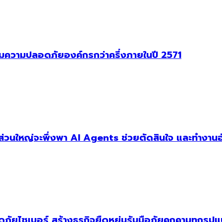
าคุมความปลอดภัยองค์กรกว่าครึ่งภายในปี 2571
ัฐส่วนใหญ่จะพึ่งพา AI Agents ช่วยตัดสินใจ และทำงานอ
ัยไซเบอร์ สร้างธุรกิจยืดหยุ่นรับมือภัยคุกคามทุกรูป