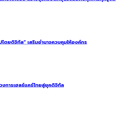
ิปไตยดิจิทัล” เสริมอำนาจควบคุมให้องค์กร
วงการเฮลธ์แคร์ไทยสู่ยุคดิจิทัล