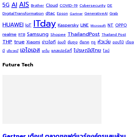
AI
AIS
5G
Cloud
COVID-19
Cybersecurity
DE
Brother
dtac
DigitalTransformation
Grab
Epson
Gartner
GenerativeAI
ITday
HUAWEI
Kaspersky
NT
IoT
LINE
OPPO
Microsoft
ThailandPost
Samsung
realme
Shopee
Thailand Post
RTB
THP
true
หัวเว่ย
Xiaomi
ข่าวไอที
ซัมซุง
ดีแทค
ทรู
ออปโป้
เรียล
ช้อปปี้
เอไอเอส
ไปรษณีย์ไทย
แคสเปอร์สกี้
มี
ไลน์
เสียวหมี่
แกร็บ
Future Tech
Gartner เตือน! ตลาดซอฟต์แวร์องค์กรแสนล้าน