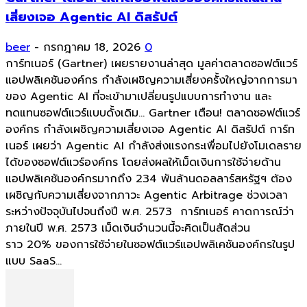
เสี่ยงเจอ Agentic AI ดิสรัปต์
beer
-
กรกฎาคม 18, 2026
0
การ์ทเนอร์ (Gartner) เผยรายงานล่าสุด มูลค่าตลาดซอฟต์แวร์
แอปพลิเคชันองค์กร กำลังเผชิญความเสี่ยงครั้งใหญ่จากการมา
ของ Agentic AI ที่จะเข้ามาเปลี่ยนรูปแบบการทำงาน และ
ทดแทนซอฟต์แวร์แบบดั้งเดิม... Gartner เตือน! ตลาดซอฟต์แวร์
องค์กร กำลังเผชิญความเสี่ยงเจอ Agentic AI ดิสรัปต์ การ์ท
เนอร์ เผยว่า Agentic AI กำลังส่งแรงกระเพื่อมไปยังโมเดลราย
ได้ของซอฟต์แวร์องค์กร โดยส่งผลให้เม็ดเงินการใช้จ่ายด้าน
แอปพลิเคชันองค์กรมากถึง 234 พันล้านดอลลาร์สหรัฐฯ ต้อง
เผชิญกับความเสี่ยงจากภาวะ Agentic Arbitrage ช่วงเวลา
ระหว่างปัจจุบันไปจนถึงปี พ.ศ. 2573 การ์ทเนอร์ คาดการณ์ว่า
ภายในปี พ.ศ. 2573 เม็ดเงินจำนวนนี้จะคิดเป็นสัดส่วน
ราว 20% ของการใช้จ่ายในซอฟต์แวร์แอปพลิเคชันองค์กรในรูป
แบบ SaaS...