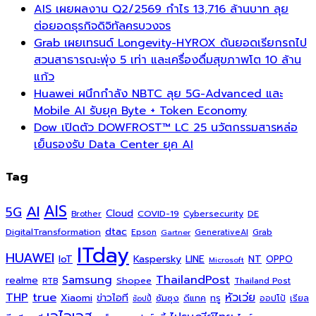
AIS เผยผลงาน Q2/2569 กำไร 13,716 ล้านบาท ลุย
ต่อยอดธุรกิจดิจิทัลครบวงจร
Grab เผยเทรนด์ Longevity-HYROX ดันยอดเรียกรถไป
สวนสาธารณะพุ่ง 5 เท่า และเครื่องดื่มสุขภาพโต 10 ล้าน
แก้ว
Huawei ผนึกกำลัง NBTC ลุย 5G-Advanced และ
Mobile AI รับยุค Byte + Token Economy
Dow เปิดตัว DOWFROST™ LC 25 นวัตกรรมสารหล่อ
เย็นรองรับ Data Center ยุค AI
Tag
AI
AIS
5G
Cloud
COVID-19
Cybersecurity
DE
Brother
dtac
DigitalTransformation
Grab
Epson
Gartner
GenerativeAI
ITday
HUAWEI
Kaspersky
NT
IoT
LINE
OPPO
Microsoft
ThailandPost
Samsung
realme
Shopee
Thailand Post
RTB
THP
true
หัวเว่ย
Xiaomi
ข่าวไอที
ซัมซุง
ดีแทค
ทรู
ออปโป้
เรียล
ช้อปปี้