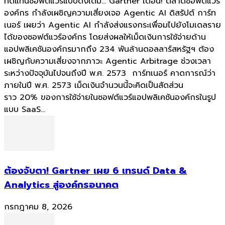
ทดแทนซอฟต์แวร์แบบดั้งเดิม... Gartner เตือน! ตลาดซอฟต์แวร์
องค์กร กำลังเผชิญความเสี่ยงเจอ Agentic AI ดิสรัปต์ การ์ท
เนอร์ เผยว่า Agentic AI กำลังส่งแรงกระเพื่อมไปยังโมเดลราย
ได้ของซอฟต์แวร์องค์กร โดยส่งผลให้เม็ดเงินการใช้จ่ายด้าน
แอปพลิเคชันองค์กรมากถึง 234 พันล้านดอลลาร์สหรัฐฯ ต้อง
เผชิญกับความเสี่ยงจากภาวะ Agentic Arbitrage ช่วงเวลา
ระหว่างปัจจุบันไปจนถึงปี พ.ศ. 2573 การ์ทเนอร์ คาดการณ์ว่า
ภายในปี พ.ศ. 2573 เม็ดเงินจำนวนนี้จะคิดเป็นสัดส่วน
ราว 20% ของการใช้จ่ายในซอฟต์แวร์แอปพลิเคชันองค์กรในรูป
แบบ SaaS...
ต้องจับตา! Gartner เผย 6 เทรนด์ Data &
Analytics สู่องค์กรอนาคต
กรกฎาคม 8, 2026