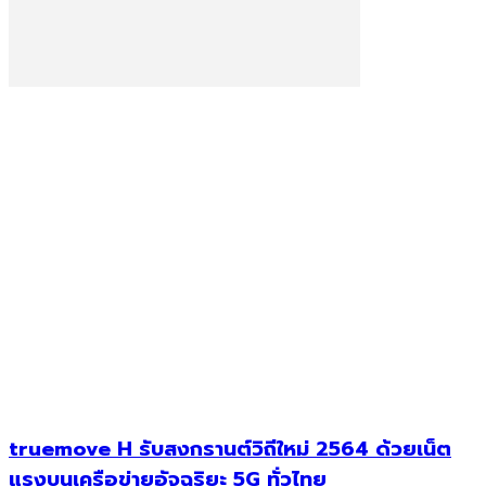
truemove H รับสงกรานต์วิถีใหม่ 2564 ด้วยเน็ต
แรงบนเครือข่ายอัจฉริยะ 5G ทั่วไทย