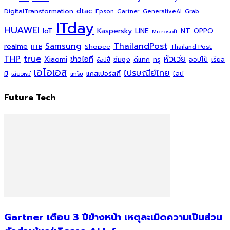
dtac
DigitalTransformation
Grab
Epson
Gartner
GenerativeAI
ITday
HUAWEI
Kaspersky
NT
IoT
LINE
OPPO
Microsoft
ThailandPost
Samsung
realme
Shopee
Thailand Post
RTB
THP
true
หัวเว่ย
Xiaomi
ข่าวไอที
ซัมซุง
ดีแทค
ทรู
ออปโป้
เรียล
ช้อปปี้
เอไอเอส
ไปรษณีย์ไทย
แคสเปอร์สกี้
มี
ไลน์
เสียวหมี่
แกร็บ
Future Tech
Gartner เตือน 3 ปีข้างหน้า เหตุละเมิดความเป็นส่วน