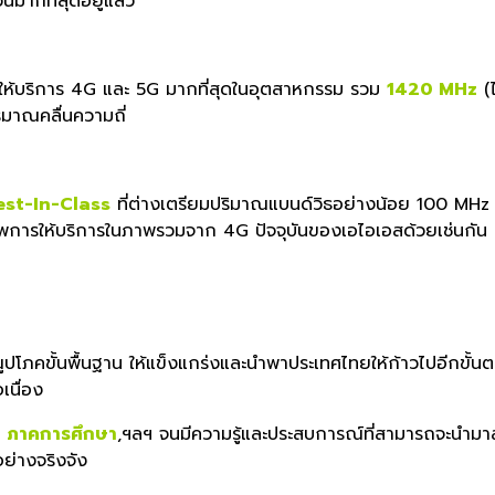
วนมากที่สุดอยู่แล้ว
ให้บริกา
ร 4G และ 5G มากที่สุดในอุตสาหกรรม รวม
1420 MHz
(ไ
ิมาณคลื่นความถี่
est-In-Class
ที่ต่างเตรียมปริมาณแบนด์วิธอย่
างน้อย 100 MHz ขึ
พการให้บ
ริการในภาพรวมจาก 4G ปัจจุบันของเอไอเอสด้วยเช่นกัน
โภคขั้นพื้นฐาน ให้แข็งแกร่งและนำพาประเทศไทยให้
ก้าวไปอีกขั้
เนื่อง
,
ภาคการศึกษา
,ฯลฯ จนมีความรู้และประสบการณ์ที่สาม
ารถจะนำมาส
อย่างจริ
งจัง