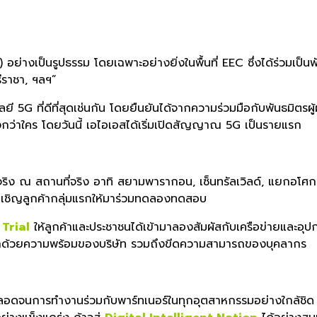
่างเป็นรูปธรรม โดยเฉพาะอย่างยิ่งในพื้นที่ EEC ซึ่งได้ร่วมเป็นพ
ีราชา, ฯลฯ”
ยี 5G ที่ดีที่สุดเช่นกัน โดยยืนยันได้จากความร่วมมือกับพั
นธมิตรผู
่งกว่าใคร โดยวันนี้ เอไอเอสได้เริ่มเปิดสัญญาณ 5G เป็นรายแรก
ณ สถานที่จริง อาทิ สยามพารากอน, เซ็นทรัลเวิลด์, แยกอโศก รวมถึ
มเชิญลูกค้ากลุ่มแ
รกให้มาร่วมทดลองทดสอบ
 Trial
ให้ลูกค้าและประชาชนได้เข้ามาลอ
งสัมผัสกับเครือข่ายและอุป
ว่าด้วยความพร้อมของบริ
ษัท รวมถึงขีดความสามารถของบุคลากร
จ ตลอดจนการทำงานร่วมกับพาร์ทเนอร์
ในทุกอุตสาหกรรมอย่างใกล้ชิด