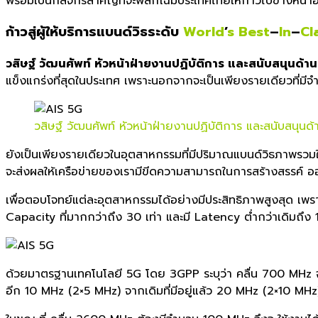
พร้อมเป็นกลจักรสำคัญที่จะพลิกโ
ฉมประเทศไทยให้ก้าวไปข้างหน้าอ
ก้าวสู่ผู้ให้บริการแบนด์วิธร
ะดับ
World
’
s
Best
–
In
–
Cl
วสิษฐ์ วัฒนศัพท์ หัวหน้าฝ่ายงานปฏิบัติการ และสนั
บสนุนด้าน
แข็งแกร่งที่สุดในประเทศ เพราะนอกจากจะเป็นเพียงรายเดียว
ที่มี
วสิษฐ์ วัฒนศัพท์ หัวหน้าฝ่ายงานปฏิบัติการ และสนับสนุนด้
ยังเป็นเพียงรายเดียวในอุตสาหกร
รมที่มีปริมาณแบนด์วิธภาพรวม
จะส่งผลให้เครือข่ายของเรามี
ขีดความสามารถในการสร้างสรรค์ ออ
เพื่อตอบโจทย์แต่ละอุตสาหกรรมได้
อย่างมีประสิทธิภาพสูงสุด เพ
Capacity ที่มากกว่าถึง 30 เท่า และมี Latency ต่ำกว่าเดิมถึง 1
ด้วยมาตรฐานเทคโนโลยี 5G โดย 3GPP ระบุว่า คลื่น 700 MHz จะใ
อีก 10 MHz (2×5 MHz) จากเดิมที่มีอยู่แล้ว 20 MHz (2×10 MH