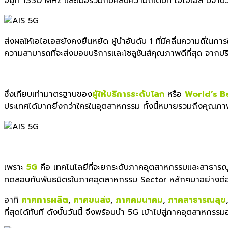
อยู่ที่ 1330 MHz และเมื่อรวมกับคลื่นความถี่เดิม
ที่ เอไอเอส มีจำน
ส่งผลให้เอไอเอสยังคงยืนหยัด ผู้นำอันดับ 1 ที่มีคลื่นความถี่ในการ
ความสามารถที่จะส่งมอ
บบริการและโซลูชันส์คุณภาพดีที่
สุด จากปร
ซึ่งเทียบ
เท่ามาตรฐานของ
ผู้ให้บริการระดั
บโลก
หรือ
World’s B
ประเทศได้มากยิ่
งกว่าใครในอุตสาหกรรม ทั้งนี้หมายรวมถึงคุณภา
เพราะ
5G
คือ เทคโนโลยีที่จะยกระดับภาคอุตสาห
กรรมและสาธารณูป
ทดสอบกับพันธมิตรในภาคอุตสาหกรร
ม Sector หลักๆมาอย่างต่อ
อาทิ
ภาคการผลิต
,
ภาคขนส่ง
,
ภาคคมนาคม
,
ภาคสาธารณสุข
ที่สุดได้ทันที ดังนั้นวันนี้ จึงพร้อมนำ 5G เข้าไปสู่ภาคอุตสาหกรรม