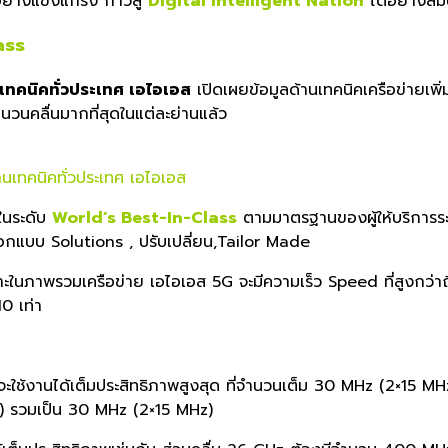
ย่
างแข็งแกร่ง ก้าวสู่
Digital Intelligent Nation
ได้อย่างสม
ass
เทคนิคทั่วประเทศ เอไอเอส
เปิดเผยข้อมูลด้านเทคนิคเครือข่
ายเพิ่
จำนวนคลื่นมากที่สุดในแต่
ละย่านแล้ว
านเทคนิคทั่วประเทศ เอไอเอส
ในร
ะดับ
World’s Best-In-Class
ตามมาตรฐานของผู้ให้บริการระ
กแบบ Solutions , ปรับเปลี่ยน,Tailor Made
ราะในภาพรวมเครือข่าย เอไอเอส 5G จะมีความเร็ว Speed ที่สูงกว
0 เท่า
ช้งานได้เต็มประสิทธิภาพสูงสุ
ด ที่จำนวนเต็ม 30 MHz (2×15 MHz
z) รวมเป็น 30 MHz (2×15 MHz)