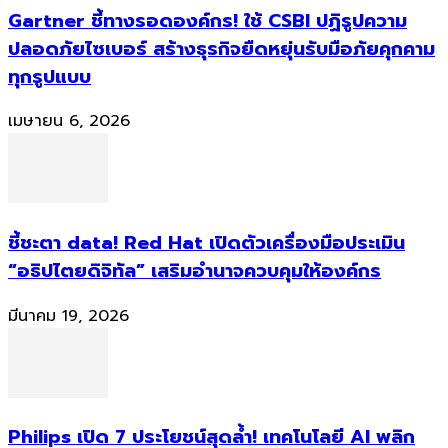
Gartner ชี้ทางรอดองค์กร! ใช้ CSBI ปฏิรูปความ
ปลอดภัยไซเบอร์ สร้างธุรกิจยืดหยุ่นรับมือภัยคุกคาม
ทุกรูปแบบ
เมษายน 6, 2026
ชี้ชะตา data! Red Hat เปิดตัวเครื่องมือประเมิน
“อธิปไตยดิจิทัล” เสริมอำนาจควบคุมให้องค์กร
มีนาคม 19, 2026
Philips เปิด 7 ประโยชน์สุดล้ำ! เทคโนโลยี AI พลิก