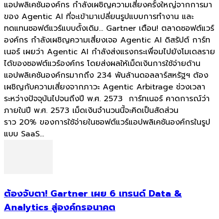
แอปพลิเคชันองค์กร กำลังเผชิญความเสี่ยงครั้งใหญ่จากการมา
ของ Agentic AI ที่จะเข้ามาเปลี่ยนรูปแบบการทำงาน และ
ทดแทนซอฟต์แวร์แบบดั้งเดิม... Gartner เตือน! ตลาดซอฟต์แวร์
องค์กร กำลังเผชิญความเสี่ยงเจอ Agentic AI ดิสรัปต์ การ์ท
เนอร์ เผยว่า Agentic AI กำลังส่งแรงกระเพื่อมไปยังโมเดลราย
ได้ของซอฟต์แวร์องค์กร โดยส่งผลให้เม็ดเงินการใช้จ่ายด้าน
แอปพลิเคชันองค์กรมากถึง 234 พันล้านดอลลาร์สหรัฐฯ ต้อง
เผชิญกับความเสี่ยงจากภาวะ Agentic Arbitrage ช่วงเวลา
ระหว่างปัจจุบันไปจนถึงปี พ.ศ. 2573 การ์ทเนอร์ คาดการณ์ว่า
ภายในปี พ.ศ. 2573 เม็ดเงินจำนวนนี้จะคิดเป็นสัดส่วน
ราว 20% ของการใช้จ่ายในซอฟต์แวร์แอปพลิเคชันองค์กรในรูป
แบบ SaaS...
ต้องจับตา! Gartner เผย 6 เทรนด์ Data &
Analytics สู่องค์กรอนาคต