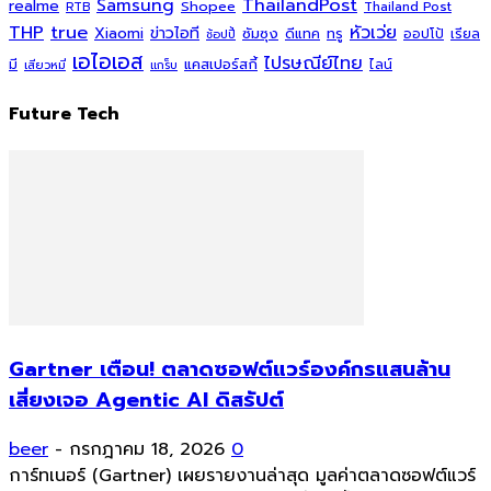
ThailandPost
Samsung
realme
Shopee
Thailand Post
RTB
THP
true
หัวเว่ย
Xiaomi
ข่าวไอที
ซัมซุง
ดีแทค
ทรู
ออปโป้
เรียล
ช้อปปี้
เอไอเอส
ไปรษณีย์ไทย
แคสเปอร์สกี้
มี
ไลน์
เสียวหมี่
แกร็บ
Future Tech
Gartner เตือน! ตลาดซอฟต์แวร์องค์กรแสนล้าน
เสี่ยงเจอ Agentic AI ดิสรัปต์
beer
-
กรกฎาคม 18, 2026
0
การ์ทเนอร์ (Gartner) เผยรายงานล่าสุด มูลค่าตลาดซอฟต์แวร์