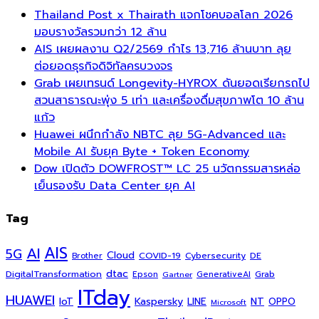
Thailand Post x Thairath แจกโชคบอลโลก 2026
มอบรางวัลรวมกว่า 12 ล้าน
AIS เผยผลงาน Q2/2569 กำไร 13,716 ล้านบาท ลุย
ต่อยอดธุรกิจดิจิทัลครบวงจร
Grab เผยเทรนด์ Longevity-HYROX ดันยอดเรียกรถไป
สวนสาธารณะพุ่ง 5 เท่า และเครื่องดื่มสุขภาพโต 10 ล้าน
แก้ว
Huawei ผนึกกำลัง NBTC ลุย 5G-Advanced และ
Mobile AI รับยุค Byte + Token Economy
Dow เปิดตัว DOWFROST™ LC 25 นวัตกรรมสารหล่อ
เย็นรองรับ Data Center ยุค AI
Tag
AI
AIS
5G
Cloud
COVID-19
Cybersecurity
DE
Brother
dtac
DigitalTransformation
Grab
Epson
Gartner
GenerativeAI
ITday
HUAWEI
Kaspersky
NT
IoT
LINE
OPPO
Microsoft