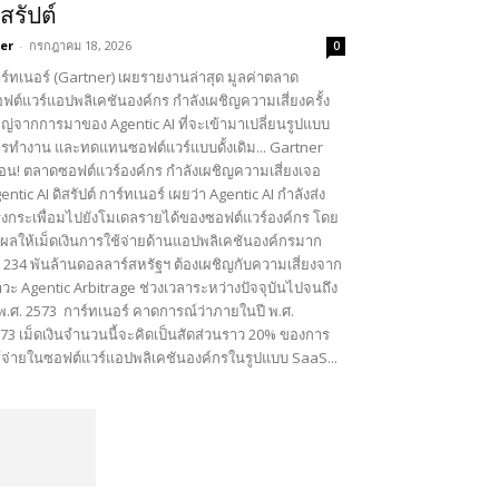
ิสรัปต์
er
-
กรกฎาคม 18, 2026
0
ร์ทเนอร์ (Gartner) เผยรายงานล่าสุด มูลค่าตลาด
ฟต์แวร์แอปพลิเคชันองค์กร กำลังเผชิญความเสี่ยงครั้ง
ญ่จากการมาของ Agentic AI ที่จะเข้ามาเปลี่ยนรูปแบบ
รทำงาน และทดแทนซอฟต์แวร์แบบดั้งเดิม... Gartner
ือน! ตลาดซอฟต์แวร์องค์กร กำลังเผชิญความเสี่ยงเจอ
entic AI ดิสรัปต์ การ์ทเนอร์ เผยว่า Agentic AI กำลังส่ง
งกระเพื่อมไปยังโมเดลรายได้ของซอฟต์แวร์องค์กร โดย
งผลให้เม็ดเงินการใช้จ่ายด้านแอปพลิเคชันองค์กรมาก
ง 234 พันล้านดอลลาร์สหรัฐฯ ต้องเผชิญกับความเสี่ยงจาก
วะ Agentic Arbitrage ช่วงเวลาระหว่างปัจจุบันไปจนถึง
 พ.ศ. 2573 การ์ทเนอร์ คาดการณ์ว่าภายในปี พ.ศ.
73 เม็ดเงินจำนวนนี้จะคิดเป็นสัดส่วนราว 20% ของการ
้จ่ายในซอฟต์แวร์แอปพลิเคชันองค์กรในรูปแบบ SaaS...