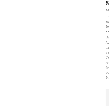
ด
be
กา
ซอ
ให
กา
เต
Ag
แร
ส่
ถึ
ภา
ปี
25
ใช