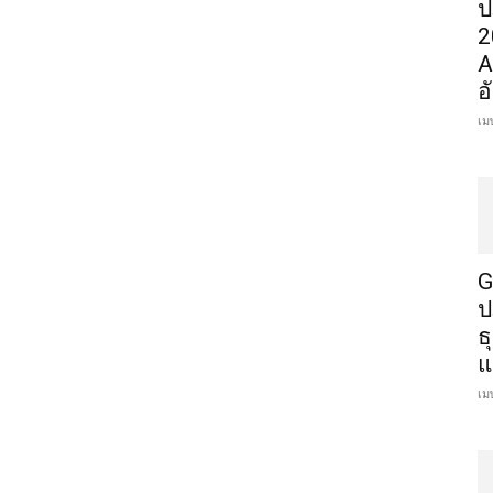
ป
2
A
อ
เม
G
ป
ธ
แ
เม