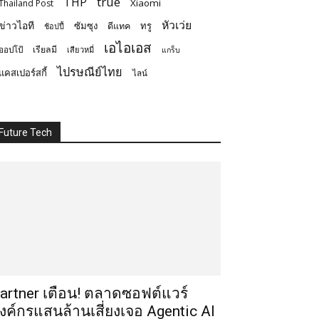
true
THP
Xiaomi
Thailand Post
หัวเว่ย
ข่าวไอที
ซัมซุง
ทรู
ดีแทค
ช้อปปี้
เอไอเอส
ออปโป้
เรียลมี
เสียวหมี่
แกร็บ
ไปรษณีย์ไทย
แคสเปอร์สกี้
ไลน์
Future Tech
artner เตือน! ตลาดซอฟต์แวร์
งค์กรแสนล้านเสี่ยงเจอ Agentic AI