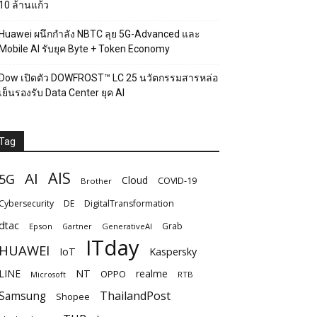
10 ล้านแก้ว
Huawei ผนึกกำลัง NBTC ลุย 5G-Advanced และ
Mobile AI รับยุค Byte + Token Economy
Dow เปิดตัว DOWFROST™ LC 25 นวัตกรรมสารหล่อ
เย็นรองรับ Data Center ยุค AI
Tag
AIS
AI
5G
Cloud
COVID-19
Brother
Cybersecurity
DE
DigitalTransformation
dtac
Grab
Epson
Gartner
GenerativeAI
ITday
HUAWEI
IoT
Kaspersky
LINE
NT
realme
OPPO
Microsoft
RTB
Samsung
ThailandPost
Shopee