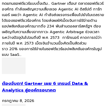
ทดแทนซอฟต์แวร์แบบดั้งเดิม... Gartner เตือน! ตลาดซอฟต์แวร์
องค์กร กำลังเผชิญความเสี่ยงเจอ Agentic AI ดิสรัปต์ การ์ท
เนอร์ เผยว่า Agentic AI กำลังส่งแรงกระเพื่อมไปยังโมเดลราย
ได้ของซอฟต์แวร์องค์กร โดยส่งผลให้เม็ดเงินการใช้จ่ายด้าน
แอปพลิเคชันองค์กรมากถึง 234 พันล้านดอลลาร์สหรัฐฯ ต้อง
เผชิญกับความเสี่ยงจากภาวะ Agentic Arbitrage ช่วงเวลา
ระหว่างปัจจุบันไปจนถึงปี พ.ศ. 2573 การ์ทเนอร์ คาดการณ์ว่า
ภายในปี พ.ศ. 2573 เม็ดเงินจำนวนนี้จะคิดเป็นสัดส่วน
ราว 20% ของการใช้จ่ายในซอฟต์แวร์แอปพลิเคชันองค์กรในรูป
แบบ SaaS...
ต้องจับตา! Gartner เผย 6 เทรนด์ Data &
Analytics สู่องค์กรอนาคต
กรกฎาคม 8, 2026