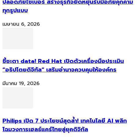
ปลอดภัยไซเบอร์ สร้างธุรกิจยืดหยุ่นรับมือภัยคุกคาม
ทุกรูปแบบ
เมษายน 6, 2026
ชี้ชะตา data! Red Hat เปิดตัวเครื่องมือประเมิน
“อธิปไตยดิจิทัล” เสริมอำนาจควบคุมให้องค์กร
มีนาคม 19, 2026
Philips เปิด 7 ประโยชน์สุดล้ำ! เทคโนโลยี AI พลิก
โฉมวงการเฮลธ์แคร์ไทยสู่ยุคดิจิทัล