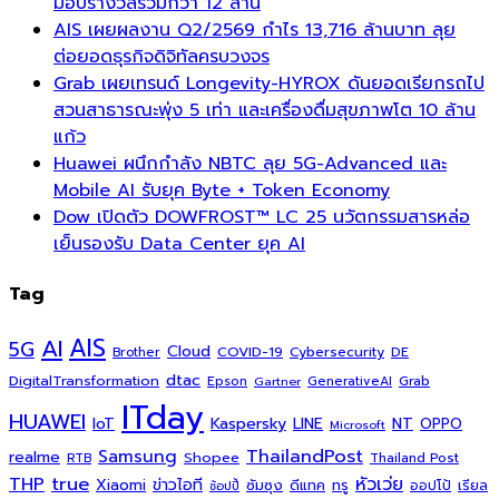
มอบรางวัลรวมกว่า 12 ล้าน
AIS เผยผลงาน Q2/2569 กำไร 13,716 ล้านบาท ลุย
ต่อยอดธุรกิจดิจิทัลครบวงจร
Grab เผยเทรนด์ Longevity-HYROX ดันยอดเรียกรถไป
สวนสาธารณะพุ่ง 5 เท่า และเครื่องดื่มสุขภาพโต 10 ล้าน
แก้ว
Huawei ผนึกกำลัง NBTC ลุย 5G-Advanced และ
Mobile AI รับยุค Byte + Token Economy
Dow เปิดตัว DOWFROST™ LC 25 นวัตกรรมสารหล่อ
เย็นรองรับ Data Center ยุค AI
Tag
AI
AIS
5G
Cloud
COVID-19
Cybersecurity
DE
Brother
dtac
DigitalTransformation
Grab
Epson
Gartner
GenerativeAI
ITday
HUAWEI
Kaspersky
NT
IoT
LINE
OPPO
Microsoft
ThailandPost
Samsung
realme
Shopee
Thailand Post
RTB
THP
true
หัวเว่ย
Xiaomi
ข่าวไอที
ซัมซุง
ดีแทค
ทรู
ออปโป้
เรียล
ช้อปปี้