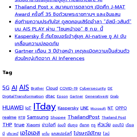
Thailand Post x สมาคมการตลาดฯ เปิดศึก J-MAT
Award ครั้งที่ 35 ชิงถ้วยพระราชทานฯ และเงินแสน
ส่งท้ายความประทับใจ! ดูสดคอนเสิร์ตอำลา “อัสนี-วสันต์”
บน AIS PLAY ผ่าน “โซนหน้าจอ” 8 ก.ย. นี้
Kaspersky ชี้ ภัยไซเบอร์เข้าสู่ยุค AI-native ชู AI ขับ
เคลื่อนความปลอดภัย
Gartner เตือน 3 ปีข้างหน้า เหตุละเมิดความเป็นส่วนตัว
ส่วนใหญ่เกิดจาก AI Inferences
Tag
AI
AIS
5G
Cloud
COVID-19
Cybersecurity
DE
Brother
dtac
DigitalTransformation
Grab
Epson
Gartner
GenerativeAI
ITday
HUAWEI
Kaspersky
NT
IoT
LINE
OPPO
Microsoft
ThailandPost
Samsung
realme
Shopee
Thailand Post
RTB
THP
true
หัวเว่ย
Xiaomi
ข่าวไอที
ซัมซุง
ดีแทค
ทรู
ออปโป้
เรียล
ช้อปปี้
เอไอเอส
ไปรษณีย์ไทย
แคสเปอร์สกี้
มี
ไลน์
เสียวหมี่
แกร็บ