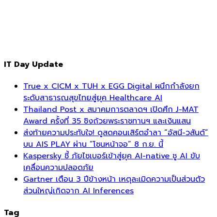
IT Day Update
True x CICM x TUH x EGG Digital ผนึกกำลังยก
ระดับสาธารณสุขไทยสู่ยุค Healthcare AI
Thailand Post x สมาคมการตลาดฯ เปิดศึก J-MAT
Award ครั้งที่ 35 ชิงถ้วยพระราชทานฯ และเงินแสน
ส่งท้ายความประทับใจ! ดูสดคอนเสิร์ตอำลา “อัสนี-วสันต์”
บน AIS PLAY ผ่าน “โซนหน้าจอ” 8 ก.ย. นี้
Kaspersky ชี้ ภัยไซเบอร์เข้าสู่ยุค AI-native ชู AI ขับ
เคลื่อนความปลอดภัย
Gartner เตือน 3 ปีข้างหน้า เหตุละเมิดความเป็นส่วนตัว
ส่วนใหญ่เกิดจาก AI Inferences
Tag