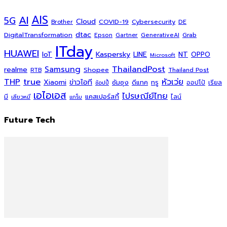
AI
AIS
5G
Cloud
COVID-19
Cybersecurity
DE
Brother
dtac
DigitalTransformation
Grab
Epson
Gartner
GenerativeAI
ITday
HUAWEI
Kaspersky
NT
IoT
LINE
OPPO
Microsoft
ThailandPost
Samsung
realme
Shopee
Thailand Post
RTB
THP
true
หัวเว่ย
Xiaomi
ข่าวไอที
ซัมซุง
ดีแทค
ทรู
ออปโป้
เรียล
ช้อปปี้
เอไอเอส
ไปรษณีย์ไทย
แคสเปอร์สกี้
มี
ไลน์
เสียวหมี่
แกร็บ
Future Tech